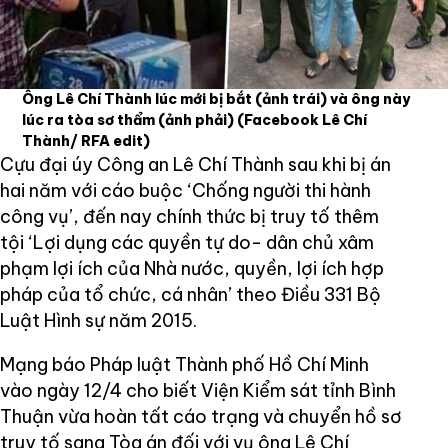
Ông Lê Chí Thành lúc mới bị bắt (ảnh trái) và ông này
lúc ra tòa sơ thẩm (ảnh phải)
(Facebook Lê Chí
Thành/ RFA edit)
Cựu đại úy Công an Lê Chí Thành sau khi bị án
hai năm với cáo buộc ‘Chống người thi hành
công vụ’, đến nay chính thức bị truy tố thêm
tội ‘Lợi dụng các quyền tự do- dân chủ xâm
phạm lợi ích của Nhà nước, quyền, lợi ích hợp
pháp của tổ chức, cá nhân’ theo Điều 331 Bộ
Luật Hình sự năm 2015.
Mạng báo Pháp luật Thành phố Hồ Chí Minh
vào ngày 12/4 cho biết Viện Kiểm sát tỉnh Bình
Thuận vừa hoàn tất cáo trạng và chuyển hồ sơ
truy tố sang Tòa án đối với vụ ông Lê Chí