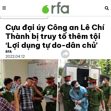
Nội dung
Tì
Bỏ qua nội dung chính
Cựu đại úy Công an Lê Chí
Thành bị truy tố thêm tội
‘Lợi dụng tự do-dân chủ’
RFA
2022.04.12