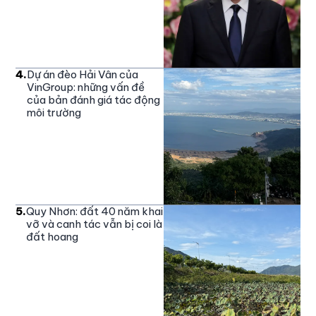
4
.
Dự án đèo Hải Vân của
VinGroup: những vấn đề
của bản đánh giá tác động
môi trường
5
.
Quy Nhơn: đất 40 năm khai
vỡ và canh tác vẫn bị coi là
đất hoang