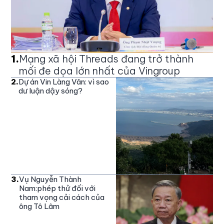
1
.
Mạng xã hội Threads đang trở thành
mối đe dọa lớn nhất của Vingroup
2
.
Dự án Vin Làng Vân: vì sao
dư luận dậy sóng?
3
.
Vụ Nguyễn Thành
Nam:phép thử đối với
tham vọng cải cách của
ông Tô Lâm