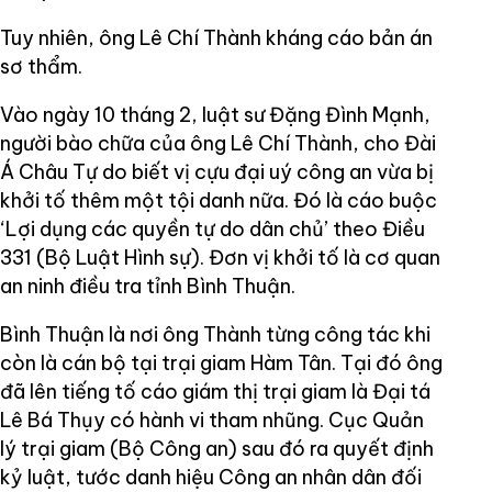
Tuy nhiên, ông Lê Chí Thành kháng cáo bản án
sơ thẩm.
Vào ngày 10 tháng 2, luật sư Đặng Đình Mạnh,
người bào chữa của ông Lê Chí Thành, cho Đài
Á Châu Tự do biết vị cựu đại uý công an vừa bị
khởi tố thêm một tội danh nữa. Đó là cáo buộc
‘Lợi dụng các quyền tự do dân chủ’ theo Điều
331 (Bộ Luật Hình sự). Đơn vị khởi tố là cơ quan
an ninh điều tra tỉnh Bình Thuận.
Bình Thuận là nơi ông Thành từng công tác khi
còn là cán bộ tại trại giam Hàm Tân. Tại đó ông
đã lên tiếng tố cáo giám thị trại giam là Đại tá
Lê Bá Thụy có hành vi tham nhũng. Cục Quản
lý trại giam (Bộ Công an) sau đó ra quyết định
kỷ luật, tước danh hiệu Công an nhân dân đối