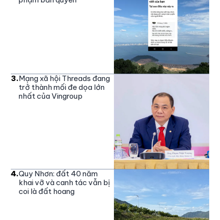
3
.
Mạng xã hội Threads đang
trở thành mối đe dọa lớn
nhất của Vingroup
4
.
Quy Nhơn: đất 40 năm
khai vỡ và canh tác vẫn bị
coi là đất hoang