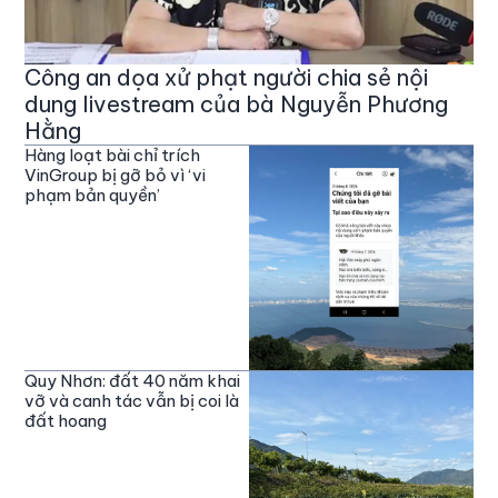
Công an dọa xử phạt người chia sẻ nội
dung livestream của bà Nguyễn Phương
Hằng
Hàng loạt bài chỉ trích
VinGroup bị gỡ bỏ vì ‘vi
phạm bản quyền’
Quy Nhơn: đất 40 năm khai
vỡ và canh tác vẫn bị coi là
đất hoang