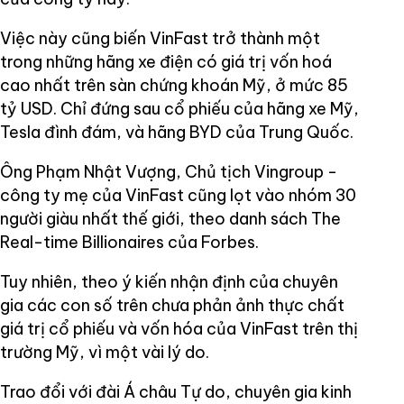
Việc này cũng biến VinFast trở thành một
trong những hãng xe điện có giá trị vốn hoá
cao nhất trên sàn chứng khoán Mỹ, ở mức 85
tỷ USD. Chỉ đứng sau cổ phiếu của hãng xe Mỹ,
Tesla đình đám, và hãng BYD của Trung Quốc.
Ông Phạm Nhật Vượng, Chủ tịch Vingroup -
công ty mẹ của VinFast cũng lọt vào nhóm 30
người giàu nhất thế giới, theo danh sách The
Real-time Billionaires của Forbes.
Tuy nhiên, theo ý kiến nhận định của chuyên
gia các con số trên chưa phản ảnh thực chất
giá trị cổ phiếu và vốn hóa của VinFast trên thị
trường Mỹ, vì một vài lý do.
Trao đổi với đài Á châu Tự do, chuyên gia kinh