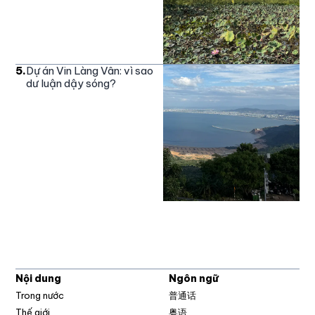
5
.
Dự án Vin Làng Vân: vì sao
dư luận dậy sóng?
Nội dung
Ngôn ngữ
Trong nước
普通话
Thế giới
粤语