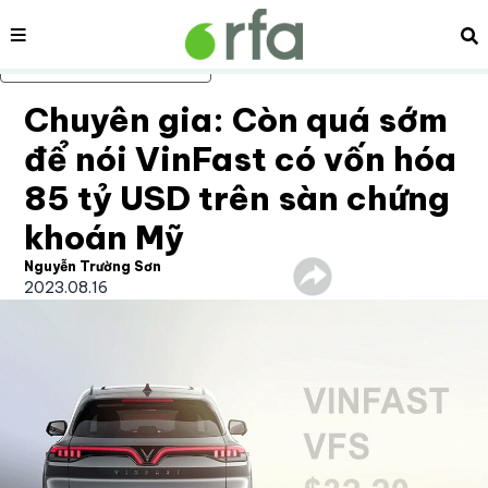
Nội dung
Tì
Bỏ qua nội dung chính
Chuyên gia: Còn quá sớm
để nói VinFast có vốn hóa
85 tỷ USD trên sàn chứng
khoán Mỹ
Nguyễn Trường Sơn
2023.08.16