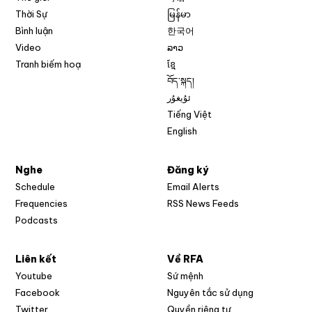
Thời Sự
မြန်မာ
Bình luận
한국어
Video
ລາວ
Tranh biếm hoạ
ខ្មែ
བོད་སྐད།
ئۇيغۇر
Tiếng Việt
English
Nghe
Đăng ký
Schedule
Email Alerts
Opens in new w
Frequencies
RSS News Feeds
Podcasts
Liên kết
Về RFA
Opens in new window
Youtube
Sứ mệnh
Opens in new window
Facebook
Nguyên tắc sử dụng
Opens in new window
Twitter
Quyền riêng tư