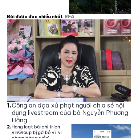
Bài được đọc nhiều nhất
RFA
1
.
Công an dọa xử phạt người chia sẻ nội
dung livestream của bà Nguyễn Phương
Hằng
2
.
Hàng loạt bài chỉ trích
VinGroup bị gỡ bỏ vì ‘vi
phạm bản quyền’