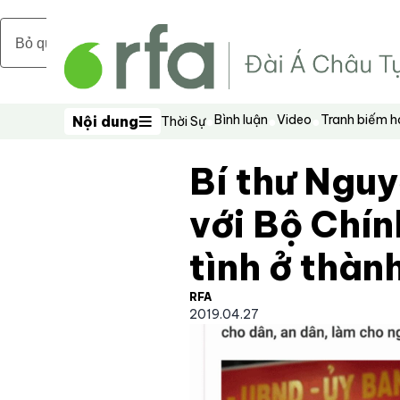
Bỏ qua nội dung chính
Bình luận
Video
Tranh biếm 
Nội dung
Thời Sự
Nội dung
Bí thư Ngu
với Bộ Chín
tình ở thàn
RFA
2019.04.27