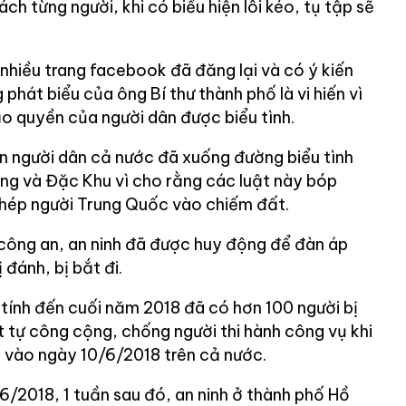
ch từng người, khi có biểu hiện lôi kéo, tụ tập sẽ
nhiều trang facebook đã đăng lại và có ý kiến
phát biểu của ông Bí thư thành phố là vi hiến vì
 quyền của người dân được biểu tình.
n người dân cả nước đã xuống đường biểu tình
ạng và Đặc Khu vì cho rằng các luật này bóp
phép người Trung Quốc vào chiếm đất.
 công an, an ninh đã được huy động để đàn áp
 đánh, bị bắt đi.
ính đến cuối năm 2018 đã có hơn 100 người bị
ật tự công cộng, chống người thi hành công vụ khi
h vào ngày 10/6/2018 trên cả nước.
6/2018, 1 tuần sau đó, an ninh ở thành phố Hồ