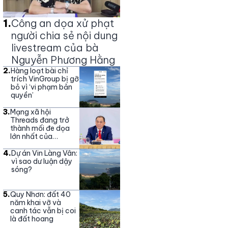
1
.
Công an dọa xử phạt
người chia sẻ nội dung
livestream của bà
Nguyễn Phương Hằng
2
.
Hàng loạt bài chỉ
trích VinGroup bị gỡ
bỏ vì ‘vi phạm bản
quyền’
3
.
Mạng xã hội
Threads đang trở
thành mối đe dọa
lớn nhất của
Vingroup
4
.
Dự án Vin Làng Vân:
vì sao dư luận dậy
sóng?
5
.
Quy Nhơn: đất 40
năm khai vỡ và
canh tác vẫn bị coi
là đất hoang