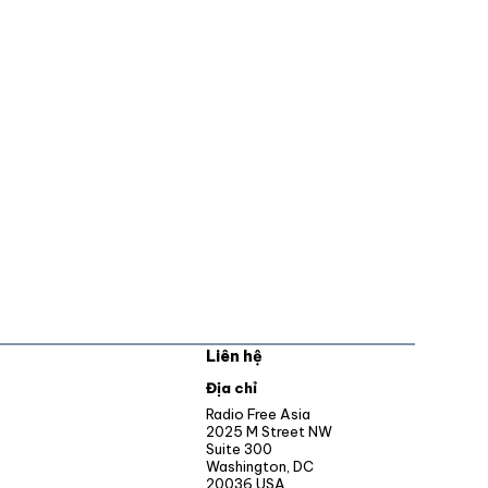
Liên hệ
pens in new window
Địa chỉ
Opens in new window
Radio Free Asia
2025 M Street NW
ens in new window
Suite 300
Washington, DC
Opens in new window
20036 USA