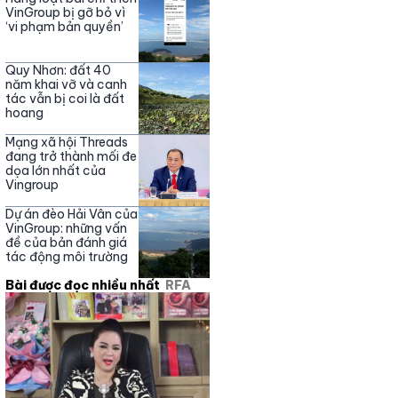
Nguyễn Phương Hằng
VinGroup bị gỡ bỏ vì
‘vi phạm bản quyền’
Quy Nhơn: đất 40
năm khai vỡ và canh
tác vẫn bị coi là đất
hoang
Mạng xã hội Threads
đang trở thành mối đe
dọa lớn nhất của
Vingroup
Dự án đèo Hải Vân của
VinGroup: những vấn
đề của bản đánh giá
tác động môi trường
Bài được đọc nhiều nhất
RFA