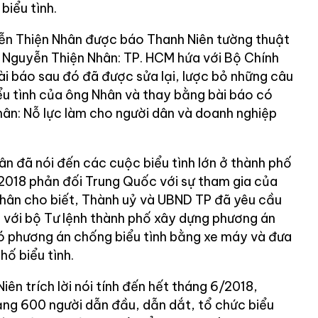
biểu tình.
ễn Thiện Nhân được báo Thanh Niên tường thuật
hư Nguyễn Thiện Nhân: TP. HCM hứa với Bộ Chính
Bài báo sau đó đã được sửa lại, lược bỏ những câu
ểu tình của ông Nhân và thay bằng bài báo có
hân: Nỗ lực làm cho người dân và doanh nghiệp
ân đã nói đến các cuộc biểu tình lớn ở thành phố
018 phản đối Trung Quốc với sự tham gia của
hân cho biết, Thành uỷ và UBND TP đã yêu cầu
 với bộ Tư lệnh thành phố xây dựng phương án
có phương án chống biểu tình bằng xe máy và đưa
hố biểu tình.
n trích lời nói tính đến hết tháng 6/2018,
ng 600 người dẫn đầu, dẫn dắt, tổ chức biểu