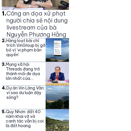
1
.
Công an dọa xử phạt
người chia sẻ nội dung
livestream của bà
Nguyễn Phương Hằng
2
.
Hàng loạt bài chỉ
trích VinGroup bị gỡ
bỏ vì ‘vi phạm bản
quyền’
3
.
Mạng xã hội
Threads đang trở
thành mối đe dọa
lớn nhất của
Vingroup
4
.
Dự án Vin Làng Vân:
vì sao dư luận dậy
sóng?
5
.
Quy Nhơn: đất 40
năm khai vỡ và
canh tác vẫn bị coi
là đất hoang