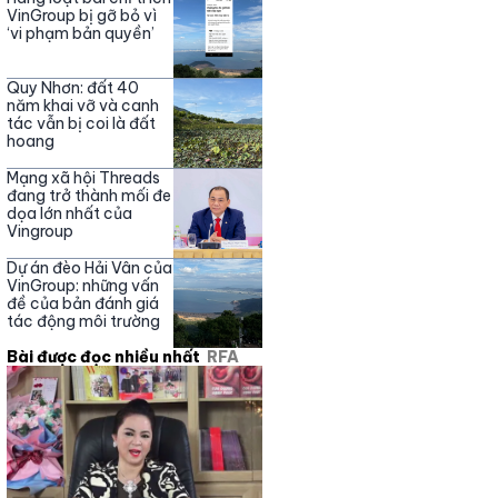
Nguyễn Phương Hằng
VinGroup bị gỡ bỏ vì
‘vi phạm bản quyền’
Quy Nhơn: đất 40
năm khai vỡ và canh
tác vẫn bị coi là đất
hoang
Mạng xã hội Threads
đang trở thành mối đe
dọa lớn nhất của
Vingroup
Dự án đèo Hải Vân của
VinGroup: những vấn
đề của bản đánh giá
tác động môi trường
Bài được đọc nhiều nhất
RFA