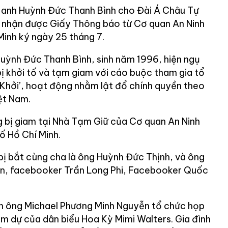
 anh Huỳnh Đức Thanh Bình cho Đài Á Châu Tự
ã nhận được Giấy Thông báo từ Cơ quan An Ninh
Minh ký ngày 25 tháng 7.
uỳnh Đức Thanh Bình, sinh năm 1996, hiện ngụ
bị khởi tố và tạm giam với cáo buộc tham gia tổ
 Khởi’, hoạt động nhằm lật đổ chính quyền theo
ệt Nam.
 bị giam tại Nhà Tạm Giữ của Cơ quan An Ninh
ố Hồ Chí Minh.
ị bắt cùng cha là ông Huỳnh Đức Thịnh, và ông
n, facebooker Trần Long Phi, Facebooker Quốc
nh ông Michael Phương Minh Nguyễn tổ chức họp
ham dự của dân biểu Hoa Kỳ Mimi Walters. Gia đình