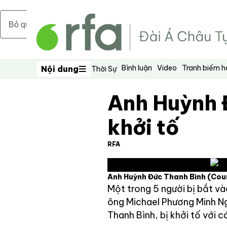
Bỏ qua nội dung chính
Bình luận
Video
Tranh biếm 
Nội dung
Thời Sự
Nội dung
Anh Huỳnh 
khởi tố
RFA
Anh Huỳnh Đức Thanh Bình
(Cou
Một trong 5 người bị bắt và
ông Michael Phương Minh N
Thanh Bình, bị khởi tố với 