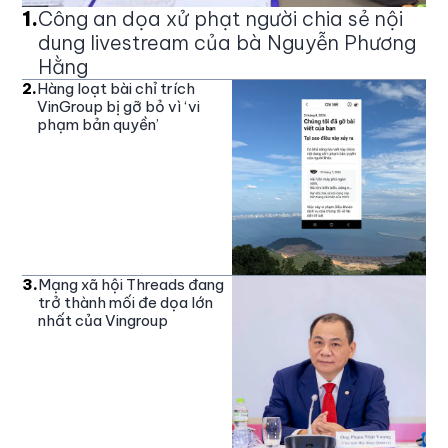
1
.
Công an dọa xử phạt người chia sẻ nội
dung livestream của bà Nguyễn Phương
Hằng
2
.
Hàng loạt bài chỉ trích
VinGroup bị gỡ bỏ vì ‘vi
phạm bản quyền’
3
.
Mạng xã hội Threads đang
trở thành mối đe dọa lớn
nhất của Vingroup