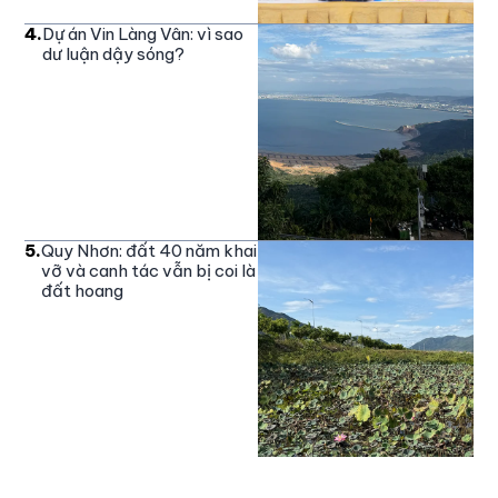
4
.
Dự án Vin Làng Vân: vì sao
dư luận dậy sóng?
5
.
Quy Nhơn: đất 40 năm khai
vỡ và canh tác vẫn bị coi là
đất hoang