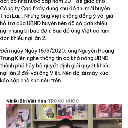
đất do nhà nước cấp năm 2011 để giao cho
Công ty Cadif xây dựng khu đô thị mới huyện
Thới Lai… Nhưng ông Việt không đồng ý với giá
hỗ trợ của UBND huyện nên đã có đơn khiếu
nại nhưng bị bác đơn. Sau đó ông Việt có làm
đơn khiếu nại lần 2.
Đến ngày Ngày 16/3/2020, ông Nguyễn Hoàng
Trung Kiên nghe thông tin có khả năng UBND
thành phố hủy bỏ quyết định giải quyết khiếu
nại lần 2 đối với ông Việt. Nên đã lái máy xúc
kéo sập nhà kho nêu trên.
Nhiều Bài Viết Hơn
TRONG NƯỚC