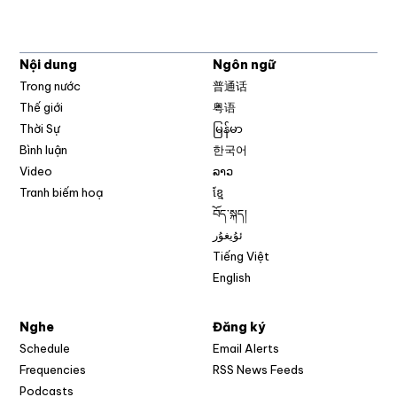
Nội dung
Ngôn ngữ
Trong nước
普通话
Thế giới
粤语
Thời Sự
မြန်မာ
Bình luận
한국어
Video
ລາວ
Tranh biếm hoạ
ខ្មែ
བོད་སྐད།
ئۇيغۇر
Tiếng Việt
English
Nghe
Đăng ký
Schedule
Email Alerts
Opens in new w
Frequencies
RSS News Feeds
Podcasts