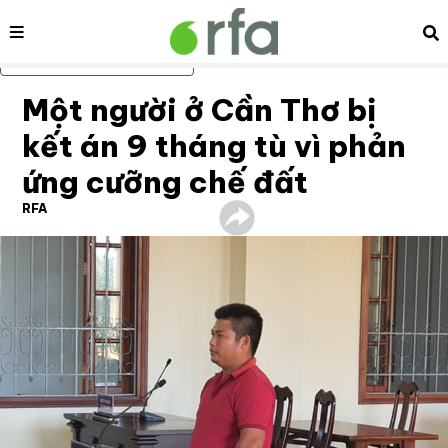
Nội dung
Tì
Bỏ qua nội dung chính
Một người ở Cần Thơ bị
kết án 9 tháng tù vì phản
ứng cưỡng chế đất
RFA