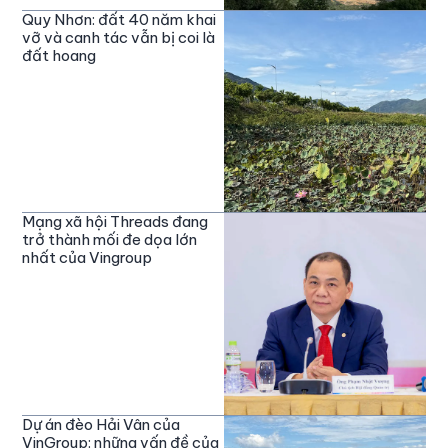
Quy Nhơn: đất 40 năm khai
vỡ và canh tác vẫn bị coi là
đất hoang
Mạng xã hội Threads đang
trở thành mối đe dọa lớn
nhất của Vingroup
Dự án đèo Hải Vân của
VinGroup: những vấn đề của