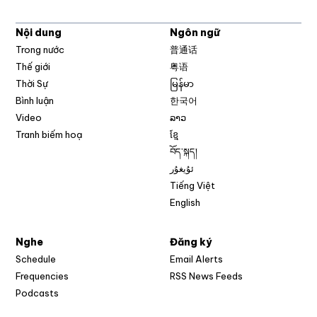
Nội dung
Ngôn ngữ
Trong nước
普通话
Thế giới
粤语
Thời Sự
မြန်မာ
Bình luận
한국어
Video
ລາວ
Tranh biếm hoạ
ខ្មែ
བོད་སྐད།
ئۇيغۇر
Tiếng Việt
English
Nghe
Đăng ký
Schedule
Email Alerts
Opens in new w
Frequencies
RSS News Feeds
Podcasts