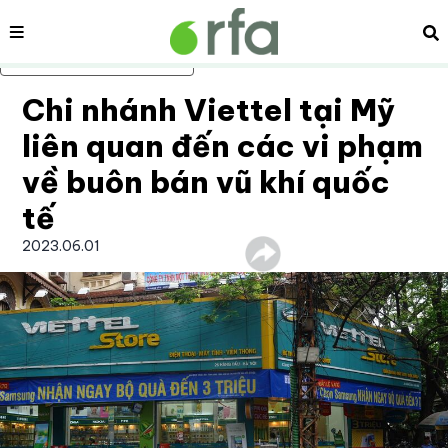
Nội dung
Tì
Bỏ qua nội dung chính
Chi nhánh Viettel tại Mỹ
liên quan đến các vi phạm
về buôn bán vũ khí quốc
tế
2023.06.01