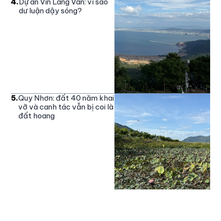
4
.
Dự án Vin Làng Vân: vì sao
dư luận dậy sóng?
5
.
Quy Nhơn: đất 40 năm khai
vỡ và canh tác vẫn bị coi là
đất hoang