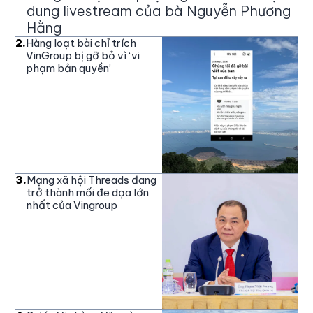
dung livestream của bà Nguyễn Phương
Hằng
2
.
Hàng loạt bài chỉ trích
VinGroup bị gỡ bỏ vì ‘vi
phạm bản quyền’
3
.
Mạng xã hội Threads đang
trở thành mối đe dọa lớn
nhất của Vingroup