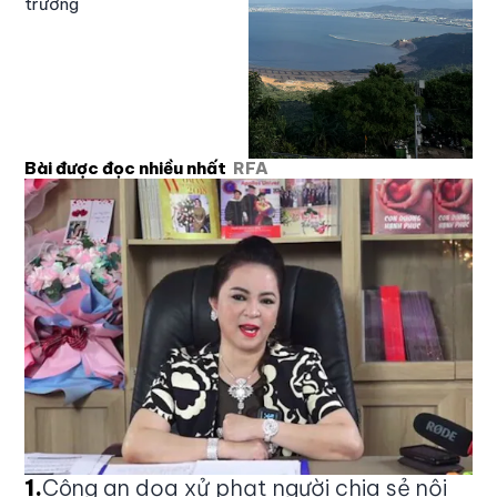
trường
Bài được đọc nhiều nhất
RFA
1
.
Công an dọa xử phạt người chia sẻ nội