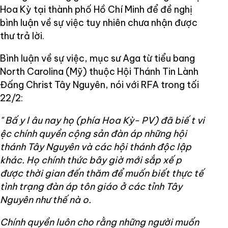
Hoa Kỳ tại thành phố Hồ Chí Minh để đề nghị
bình luận về sự việc tuy nhiên chưa nhận được
thư trả lời.
Bình luận về sự việc, mục sư Aga từ tiểu bang
North Carolina (Mỹ) thuộc Hội Thánh Tin Lành
Đấng Christ Tây Nguyên, nói với RFA trong tối
22/2:
"
Bấ
y l
âu nay họ (phía Hoa Kỳ- PV) đã biế
t vi
ệc chính quyền cộng sản đàn áp những hội
thánh Tây Nguyên và các hội thánh độc lập
khác. Họ chính thức bây giờ mới sắp xế
p
được thời gian đến thăm để muốn biết thực tế
tình trạng đàn áp tôn giáo ở các tỉnh Tây
Nguyên như thế nà
o.
Chính
quyền
luôn cho rằng những người muốn