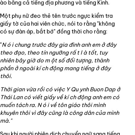
ào bằng cả tiếng địa phương và tiếng Kinh.
Một phụ nữ đeo thẻ tên trước ngực kiểm tra
giấy tờ của hai viên chức, nói to rằng "không
có sự đàn áp, bắt bớ" đồng thời cho rằng:
"
N
ó
i chung trước đây gia đình anh em ở đây
theo đạo, theo tín ngưỡng rấ
t l
à tốt, tuy
nhiên bây giờ
do m
ột số đối tượng, thành
phần ở ngoài kí
ch
động mang tiếng ở đây
thôi.
Thời gian vừa rồi có việc
Y Qu
ynh Buon Dap ở
Thái Lan có viết giấy về kí
ch
động anh em có
muốn tách ra. N
ó
i về tôn giáo thôi mình
khuyên thôi vì đây cũng là công dân của mình
mà."
Sau khi người phiên dịch chuyển ngữ sang tiếng