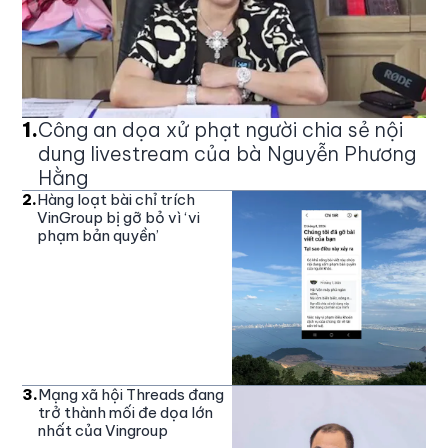
1
.
Công an dọa xử phạt người chia sẻ nội
dung livestream của bà Nguyễn Phương
Hằng
2
.
Hàng loạt bài chỉ trích
VinGroup bị gỡ bỏ vì ‘vi
phạm bản quyền’
3
.
Mạng xã hội Threads đang
trở thành mối đe dọa lớn
nhất của Vingroup