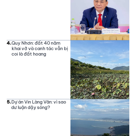
4
.
Quy Nhơn: đất 40 năm
khai vỡ và canh tác vẫn bị
coi là đất hoang
5
.
Dự án Vin Làng Vân: vì sao
dư luận dậy sóng?