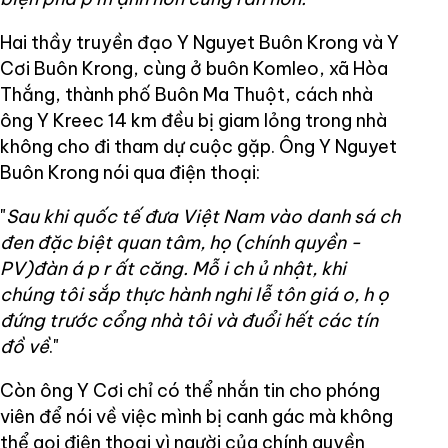
Hai thầy truyền đạo Y Nguyet Buôn Krong và Y
Cơi Buôn Krong, cùng ở buôn Komleo, xã Hòa
Thắng, thành phố Buôn Ma Thuột, cách nhà
ông Y Kreec 14 km đều bị giam lỏng trong nhà
không cho đi tham dự cuộc gặp. Ông Y Nguyet
Buôn Krong nói qua điện thoại:
"
Sau khi quốc tế đưa Việt Nam vào danh sá
ch
đen đặc biệt quan tâm, họ (chính quyền -
PV)đàn á
p r
ất căng. Mỗ
i ch
ủ nhật, khi
chúng tôi sắp thực hành nghi lễ tôn giá
o, h
ọ
đứng trước cổng nhà tôi và đuổi hết các tín
đồ về
."
Còn ông Y Cơi chỉ có thể nhắn tin cho phóng
viên để nói về việc mình bị canh gác mà không
thể gọi điện thoại vì người của chính quyền