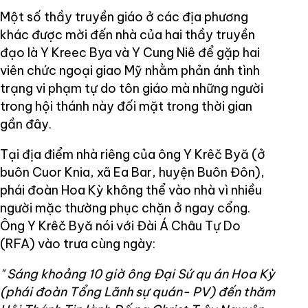
Một số thầy truyền giáo ở các địa phương
khác được mời đến nhà của hai thầy truyền
đạo là Y Kreec Bya và Y Cung Niê để gặp hai
viên chức ngoại giao Mỹ nhằm phản ánh tình
trạng vi phạm tự do tôn giáo mà những người
trong hội thánh này đối mặt trong thời gian
gần đây.
Tại địa điểm nhà riêng của ông Y Krêč Byă (ở
buôn Cuor Knia, xã Ea Bar, huyện Buôn Đôn),
phái đoàn Hoa Kỳ không thể vào nhà vì nhiều
người mặc thường phục chặn ở ngay cổng.
Ông Y Krêč Byă nói với Đài Á Châu Tự Do
(RFA) vào trưa cùng ngày:
"
Sáng khoảng 10 giờ ông Đại Sứ
qu
án Hoa Kỳ
(phái đoàn Tổng Lãnh sự quán- PV)
đến thăm