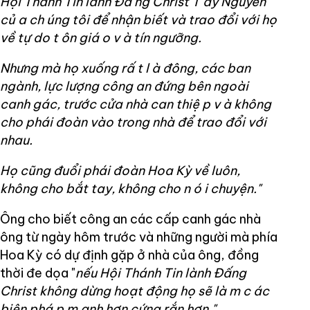
Hội Thánh Tin lành Đấ
ng Christ T
ây Nguyên
củ
a ch
úng tôi để nhận biết và trao đổi với họ
về tự
do t
ôn giá
o v
à tín ngưỡng.
Nhưng mà họ xuống rấ
t l
à đông, các ban
ngành, lực lượng công an đứng bên ngoài
canh gác, trước cửa nhà can thiệ
p v
à không
cho phái đoàn vào trong nhà để trao đổi với
nhau.
Họ cũng đuổi phái đoàn Hoa Kỳ về luôn,
không cho bắt tay, không cho n
ó
i chuyện."
Ông cho biết công an các cấp canh gác nhà
ông từ ngày hôm trước và những người mà phía
Hoa Kỳ có dự định gặp ở nhà của ông, đồng
thời đe dọa "
nếu Hội Thánh Tin lành Đấng
Christ không dừng hoạt động họ sẽ là
m c
ác
biện phá
p m
ạnh hơn cứng rắn hơn."