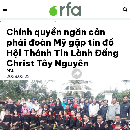
Nội dung
Tì
Bỏ qua nội dung chính
Chính quyền ngăn cản
phái đoàn Mỹ gặp tín đồ
Hội Thánh Tin Lành Đấng
Christ Tây Nguyên
RFA
2023.02.22