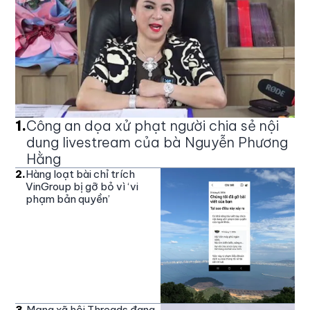
1
.
Công an dọa xử phạt người chia sẻ nội
dung livestream của bà Nguyễn Phương
Hằng
2
.
Hàng loạt bài chỉ trích
VinGroup bị gỡ bỏ vì ‘vi
phạm bản quyền’
3
.
Mạng xã hội Threads đang