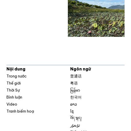
Nội dung
Ngôn ngữ
Trong nước
普通话
Thế giới
粤语
Thời Sự
မြန်မာ
Bình luận
한국어
Video
ລາວ
Tranh biếm hoạ
ខ្មែ
བོད་སྐད།
ئۇيغۇر