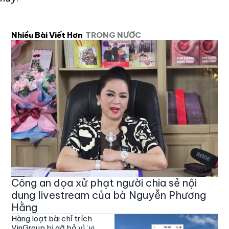
Nhiều Bài Viết Hơn
TRONG NƯỚC
Công an dọa xử phạt người chia sẻ nội
dung livestream của bà Nguyễn Phương
Hằng
Hàng loạt bài chỉ trích
VinGroup bị gỡ bỏ vì ‘vi