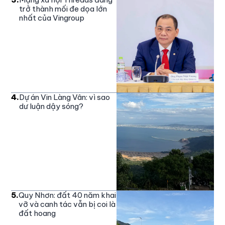
trở thành mối đe dọa lớn
nhất của Vingroup
4
.
Dự án Vin Làng Vân: vì sao
dư luận dậy sóng?
5
.
Quy Nhơn: đất 40 năm khai
vỡ và canh tác vẫn bị coi là
đất hoang