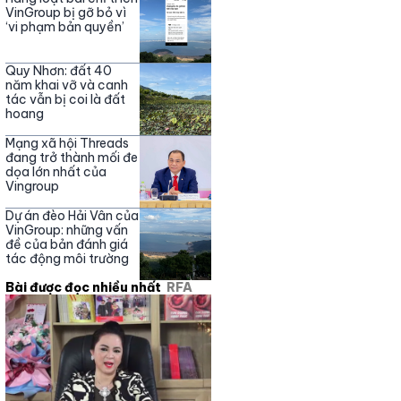
Nguyễn Phương Hằng
VinGroup bị gỡ bỏ vì
‘vi phạm bản quyền’
Quy Nhơn: đất 40
năm khai vỡ và canh
tác vẫn bị coi là đất
hoang
Mạng xã hội Threads
đang trở thành mối đe
dọa lớn nhất của
Vingroup
Dự án đèo Hải Vân của
VinGroup: những vấn
đề của bản đánh giá
tác động môi trường
Bài được đọc nhiều nhất
RFA