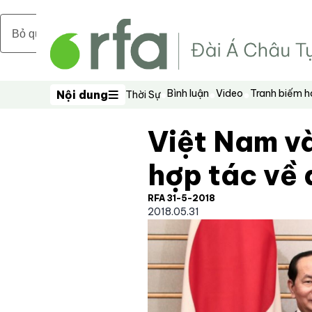
Bỏ qua nội dung chính
Bình luận
Video
Tranh biếm 
Nội dung
Thời Sự
Nội dung
Việt Nam v
hợp tác về 
RFA 31-5-2018
2018.05.31