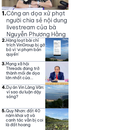
1
.
Công an dọa xử phạt
người chia sẻ nội dung
livestream của bà
Nguyễn Phương Hằng
2
.
Hàng loạt bài chỉ
trích VinGroup bị gỡ
bỏ vì ‘vi phạm bản
quyền’
3
.
Mạng xã hội
Threads đang trở
thành mối đe dọa
lớn nhất của
Vingroup
4
.
Dự án Vin Làng Vân:
vì sao dư luận dậy
sóng?
5
.
Quy Nhơn: đất 40
năm khai vỡ và
canh tác vẫn bị coi
là đất hoang