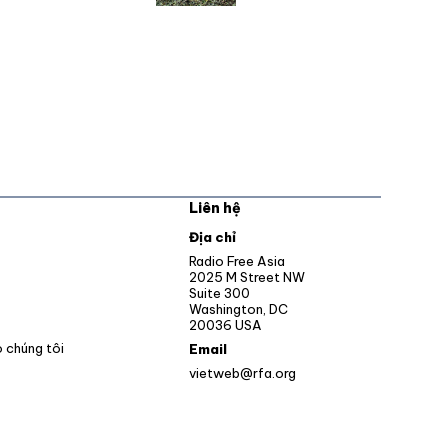
Liên hệ
pens in new window
Địa chỉ
Opens in new window
Radio Free Asia
2025 M Street NW
ens in new window
Suite 300
Washington, DC
Opens in new window
20036 USA
o chúng tôi
Email
vietweb@rfa.org