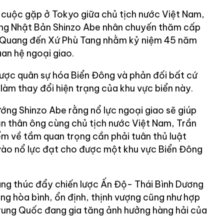
 cuộc gặp ở Tokyo giữa chủ tịch nước Việt Nam,
ớng Nhật Bản Shinzo Abe nhân chuyến thăm cấp
 Quang đến Xứ Phù Tang nhằm kỷ niệm 45 năm
uan hệ ngoại giao.
được quân sự hóa Biển Đông và phản đối bất cứ
àm thay đổi hiện trạng của khu vực biển này.
ớng Shinzo Abe rằng nổ lực ngoại giao sẽ giúp
ản thân ông cùng chủ tịch nước Việt Nam, Trần
ểm về tầm quan trọng cần phải tuân thủ luật
vào nổ lực đạt cho được một khu vực Biển Đông
ng thúc đẩy chiến lược Ấn Độ- Thái Bình Dương
g hòa bình, ổn định, thịnh vượng cũng như hợp
Trung Quốc đang gia tăng ảnh hưởng hàng hải của