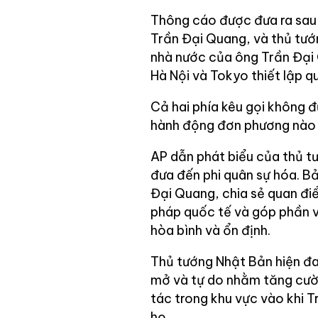
Thông cáo được đưa ra sau
Trần Đại Quang, và thủ tư
nhà nước của ông Trần Đại
Hà Nội và Tokyo thiết lập q
Cả hai phía kêu gọi không 
hành động đơn phương nào l
AP dẫn phát biểu của thủ tư
đưa đến phi quân sự hóa. B
Đại Quang, chia sẻ quan đi
pháp quốc tế và góp phần 
hòa bình và ổn định.
Thủ tướng Nhật Bản hiện đa
mở và tự do nhằm tăng cườn
tác trong khu vực vào khi 
họ.