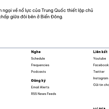
 ngại về nổ lực của Trung Quốc thiết lập chủ
chấp giữa đôi bên ở Biển Đông.
Nghe
Liên kết
O
Schedule
Youtube
Frequencies
Facebook
Op
Podcasts
Twitter
Instagram
Đăng ký
Gửi tin ch
Email Alerts
Opens in new window
RSS News Feeds