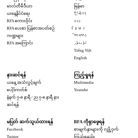
Opens in new window
မာလ်တီမီဒီယာ
မြန်မာ
Opens in new window
ယနေ့နိုင်ငံရေး
한국어
Opens in new window
RFA စကားဝိုင်း
ລາວ
Opens in new window
RFA ပေးစာ ပြန်စာအပတ်စဉ်
ខ្មែរ
Opens in new window
ကဏ္ဍများ
བོད་སྐད།
Opens in new window
RFA အကြောင်း
ئۇيغۇر
Opens in new window
Tiếng Việt
Opens in new window
English
နားဆင်ရန်
ကြည့်ရှုရန်
ယနေ့ အသံလွှင့်ချက်
Multimedia
Opens in new window
ပေါ့ဒ်ကတ်စ်
Youtube
နံနက် ၇-၈ နာရီ / ည ၇-၈ နာရီ နား
Opens in new window
ဆင်ရန်
မပြတ် ဆက်သွယ်ထားရန်
RFA ကိုရှာဖွေရန်
Opens in new window
Facebook
စာမျက်နှာများကို လျှို့ဝှက်
Opens in new window
Twitter
ကြည့်ရှုနည်း