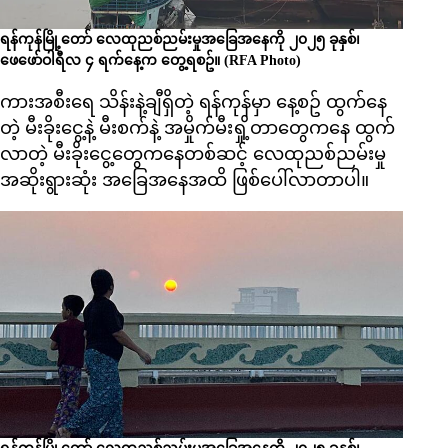
ရန်ကုန်မြို့တော် လေထုညစ်ညမ်းမှုအခြေအနေကို ၂၀၂၅ ခုနှစ်၊
ဖေဖော်ဝါရီလ ၄ ရက်နေ့က တွေ့ရစဥ်။ (RFA Photo)
ကားအစီးရေ သိန်းနဲ့ချီရှိတဲ့ ရန်ကုန်မှာ နေ့စဥ် ထွက်နေ
တဲ့ မီးခိုးငွေ့နဲ့ မီးစက်နဲ့ အမှိုက်မီးရှို့တာတွေကနေ ထွက်
လာတဲ့ မီးခိုးငွေ့တွေကနေတစ်ဆင့် လေထုညစ်ညမ်းမှု
အဆိုးရွားဆုံး အခြေအနေအထိ ဖြစ်ပေါ်လာတာပါ။