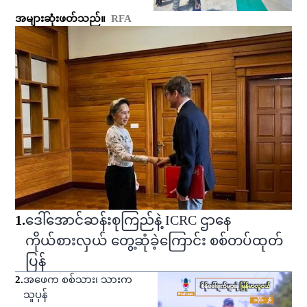
အများဆုံးဖတ်သည်။
RFA
1
.
ဒေါ်အောင်ဆန်းစုကြည်နဲ့ ICRC ဌာနေ
ကိုယ်စားလှယ် တွေ့ဆုံခဲ့ကြောင်း စစ်တပ်ထုတ်
ပြန်
2
.
အဖေက စစ်သား၊ သားက
သူပုန်