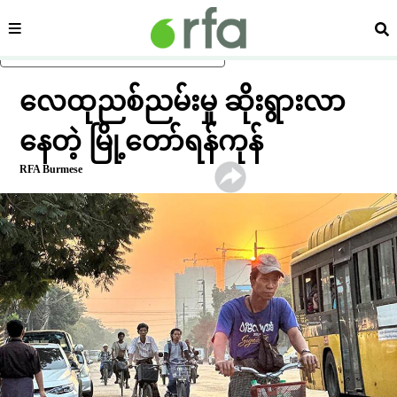
ကဏ္ဍ
ရှာ
ပင်မအကြောင်းအရာသို့ ကျော်ရန်
လေထုညစ်ညမ်းမှု ဆိုးရွားလာ
နေတဲ့ မြို့တော်ရန်ကုန်
RFA Burmese