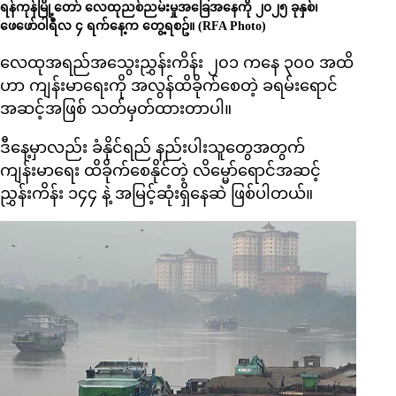
ရန်ကုန်မြို့တော် လေထုညစ်ညမ်းမှုအခြေအနေကို ၂၀၂၅ ခုနှစ်၊
ဖေဖော်ဝါရီလ ၄ ရက်နေ့က တွေ့ရစဥ်။ (RFA Photo)
လေထုအရည်အသွေးညွှန်းကိန်း ၂၀၁ ကနေ ၃၀၀ အထိ
ဟာ ကျန်းမာရေးကို အလွန်ထိခိုက်စေတဲ့ ခရမ်းရောင်
အဆင့်အဖြစ် သတ်မှတ်ထားတာပါ။
ဒီနေ့မှာလည်း ခံနိုင်ရည် နည်းပါးသူတွေအတွက်
ကျန်းမာရေး ထိခိုက်စေနိုင်တဲ့ လိမ္မော်ရောင်အဆင့်
ညွှန်းကိန်း ၁၄၄ နဲ့ အမြင့်ဆုံးရှိနေဆဲ ဖြစ်ပါတယ်။