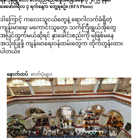
ရန်ကုန်မြို့တော် လေထုညစ်ညမ်းမှုအခြေအနေကို ၂၀၂၅ ခုနှစ်၊
ဖေဖော်ဝါရီလ ၄ ရက်နေ့က တွေ့ရစဥ်။ (RFA Photo)
ဒါကြောင့် ကလေးသူငယ်တွေနဲ့ ရောဂါလက်ခံရှိတဲ့
ကျန်းမာရေး မကောင်းသူတွေ၊ သက်ကြီးရွယ်အိုတွေ
အပြင်ထွက်မယ်ဆိုရင် နှာခေါင်းစည်းကို မဖြစ်မနေ
အသုံးပြုဖို့ ကျန်းမာရေးဝန်ထမ်းတွေက တိုက်တွန်းထား
ပါတယ်။
နောက်ထပ်
ဓာတ်ပုံများ