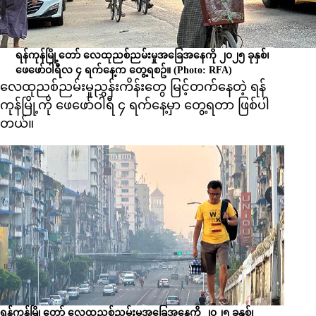
ရန်ကုန်မြို့တော် လေထုညစ်ညမ်းမှုအခြေအနေကို ၂၀၂၅ ခုနှစ်၊
ဖေဖော်ဝါရီလ ၄ ရက်နေ့က တွေ့ရစဥ်။
(Photo: RFA)
လေထုညစ်ညမ်းမှုညွှန်းကိန်းတွေ မြင့်တက်နေတဲ့ ရန်
ကုန်မြို့ကို ဖေဖော်ဝါရီ ၄ ရက်နေ့မှာ တွေ့ရတာ ဖြစ်ပါ
တယ်။
ရန်ကုန်မြို့တော် လေထုညစ်ညမ်းမှုအခြေအနေကို ၂၀၂၅ ခုနှစ်၊