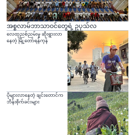
အစ္စလာမ်ဘာသာဝင်တွေရဲ့ ဥပုသ်လ
လေထုညစ်ညမ်းမှု ဆိုးရွားလာ
နေတဲ့ မြို့တော်ရန်ကုန်
ပိုများလာနေတဲ့ ချင်းတောင်က
ဘိန်းစိုက်ခင်းများ