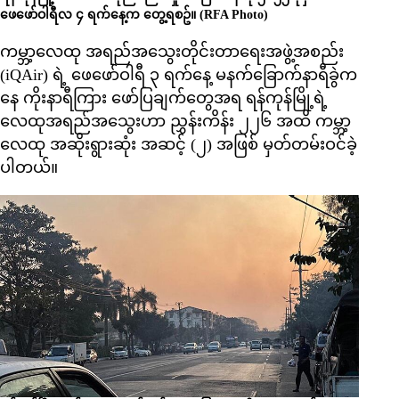
ဖေဖော်ဝါရီလ ၄ ရက်နေ့က တွေ့ရစဥ်။ (RFA Photo)
ကမ္ဘာ့လေထု အရည်အသွေးတိုင်းတာရေးအဖွဲ့အစည်း
(iQAir) ရဲ့ ဖေဖော်ဝါရီ ၃ ရက်နေ့ မနက်ခြောက်နာရီခွဲက
နေ ကိုးနာရီကြား ဖော်ပြချက်တွေအရ ရန်ကုန်မြို့ရဲ့
လေထုအရည်အသွေးဟာ ညွှန်းကိန်း ၂၂၆ အထိ ကမ္ဘာ့
လေထု အဆိုးရွားဆုံး အဆင့် (၂) အဖြစ် မှတ်တမ်းဝင်ခဲ့
ပါတယ်။