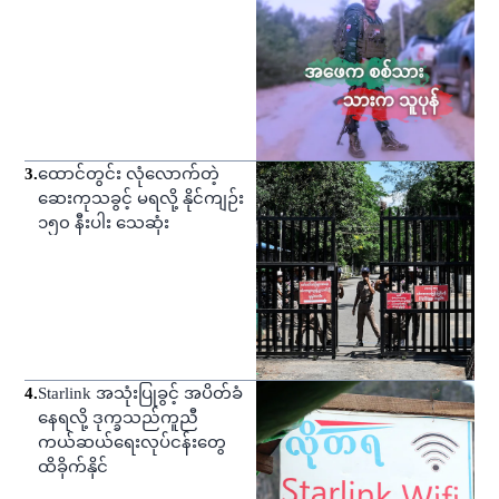
3
.
ထောင်တွင်း လုံလောက်တဲ့
ဆေးကုသခွင့် မရလို့ နိုင်ကျဉ်း
၁၅၀ နီးပါး သေဆုံး
4
.
Starlink အသုံးပြုခွင့် အပိတ်ခံ
နေရလို့ ဒုက္ခသည်ကူညီ
ကယ်ဆယ်ရေးလုပ်ငန်းတွေ
ထိခိုက်နိုင်