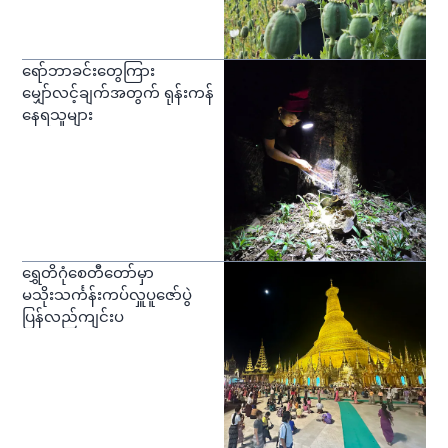
ရော်ဘာခင်းတွေကြား
မျှော်လင့်ချက်အတွက် ရုန်းကန်
နေရသူများ
ရွှေတိဂုံစေတီတော်မှာ
မသိုးသင်္ကန်းကပ်လှူပူဇော်ပွဲ
ပြန်လည်ကျင်းပ