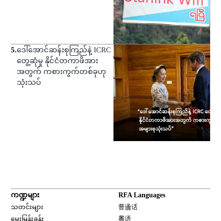
5
.
ဒေါ်အောင်ဆန်းစုကြည်နဲ့ ICRC
တွေ့ဆုံမှု နိုင်ငံတကာဖိအား
အတွက် ကစားကွက်တစ်ခုဟု
သုံးသပ်
ကဏ္ဍများ
RFA Languages
Opens in new window
သတင်းများ
普通话
Opens in new window
မေးမြန်းခန်း
粤语