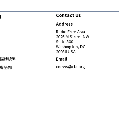
Contact Us
們
Address
Opens in new window
Radio Free Asia
2025 M Street NW
Suite 300
Washington, DC
20036 USA
Opens in new window
媒體總署
Email
Opens in new window
cnews@rfa.org
粵語部
Opens in new window