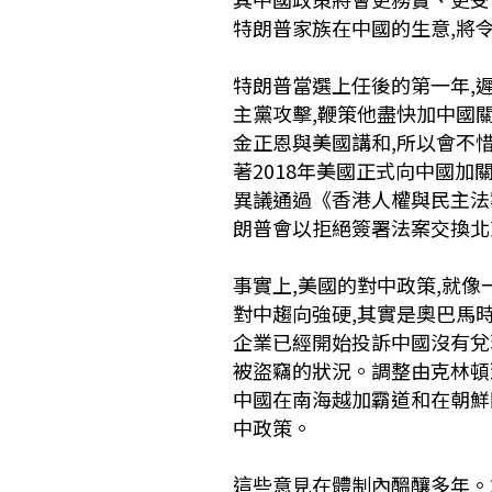
特朗普家族在中國的生意,將
特朗普當選上任後的第一年,
主黨攻擊,鞭策他盡快加中國
金正恩與美國講和,所以會不
著2018年美國正式向中國
異議通過《香港人權與民主法
朗普會以拒絕簽署法案交換北
事實上,美國的對中政策,就像
對中趨向強硬,其實是奧巴馬時
企業已經開始投訴中國沒有兌
被盜竊的狀況。調整由克林頓
中國在南海越加霸道和在朝鮮
中政策。
這些意見在體制內醞釀多年。2