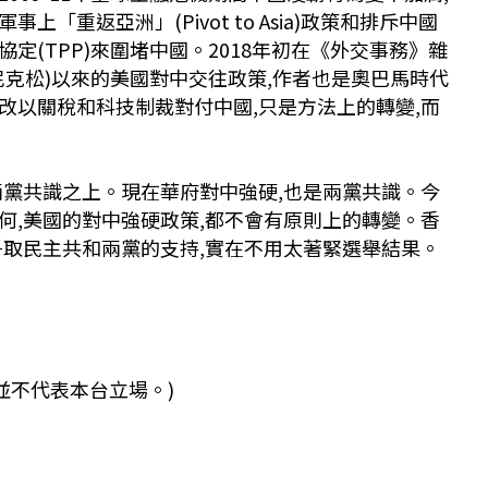
「重返亞洲」(Pivot to Asia)政策和排斥中國
定(TPP)來圍堵中國。2018年初在《外交事務》雜
尼克松)以來的美國對中交往政策,作者也是奧巴馬時代
改以關稅和科技制裁對付中國,只是方法上的轉變,而
兩黨共識之上。現在華府對中強硬,也是兩黨共識。今
何,美國的對中強硬政策,都不會有原則上的轉變。香
爭取民主共和兩黨的支持,實在不用太著緊選舉結果。
並不代表本台立場。)