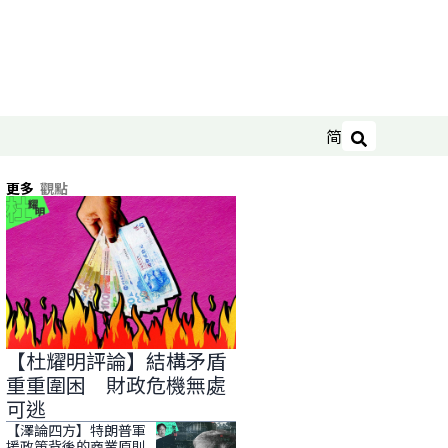
简
搜尋
更多
觀點
【杜耀明評論】結構矛盾
重重圍困 財政危機無處
可逃
【澤論四方】特朗普軍
援政策背後的商業原則