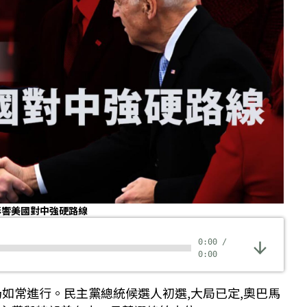
影響美國對中強硬路線
0:00
/
0:00
仍如常進行。民主黨總統候選人初選,大局已定,奧巴馬