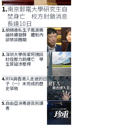
1
.
南京郵電大學研究生自
焚身亡 校方封鎖消息
長達10日
2
.
胡錫進私生子風波輿
論持續發酵 體制內
卻禁談醜聞
3
.
深圳大學保潔阿姨因
封控壓力跳樓亡 學
生質疑涉壓榨
4
.
RFA與香港人走過的日
子（一）未完成的歷
史草稿
5
.
自由亞洲粵語告別讀
者