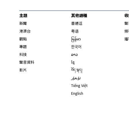
主題
其他語種
收
新聞
普通话
聲
港澳台
粤语
頻
觀點
မြန်မာ
播
專題
한국어
科技
ລາວ
聲音資料
ខ្មែ
影片
བོད་སྐད།
ئۇيغۇر
Tiếng Việt
English