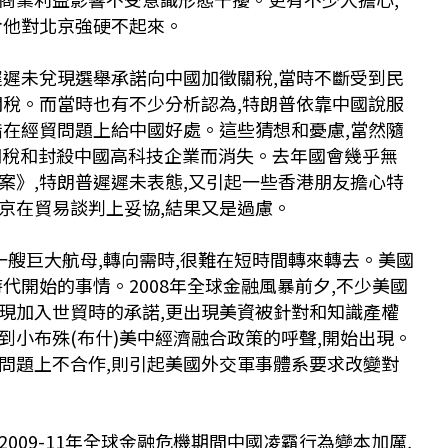
令他對北京強硬不起來。
遲遲未兌現選舉承諾向中國加徵關稅,當時不斷受到民
關稅。而當時也有不少分析認為,特朗普依靠中國說服
惜在經貿問題上給中國好處。這些猜想和憂慮,當然隨
加關稅和封殺中國高科技企業而消失。去年國會幾乎無
案》,特朗普遲遲未表態,又引起一些香港朋友擔心特
京在貿易談判上妥協,結果又是過慮。
一艘巨大航母,轉向需時,很難在短時間轉來轉去。美國
代開始的事情。2008年全球金融風暴前夕,不少美國
現加入世貿時的承諾,更出現美資被針對和知識產權
到小布殊(布什)美中經濟融合政策的呼聲,開始出現。
問題上不合作,則引起美國外交軍事體系要求改變對
009-11年全球金融危機期間中國凌霸行為變本加厲,