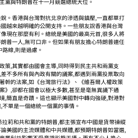
主黨與特朗普在十一月競選總統大位。
尖銳。香港與台灣對抗北京的滲透與鎮壓,一直都單打
美國越來越明確的公開支持。一些朋友說香港與台灣
有像現在那麼有利。總統是美國的最高元首,很多人將
特朗普一人,無可口非。但如果有朋友擔心特朗普連任
中路線,則是過慮。
政策,其實都由國會主導,同時得到民主共和兩黨支
,差不多所有與內政有關的議案,都遇到兩黨投票取向
著幹的法案,如《台灣旅行法》、《維吾爾人權政策
案》,卻都在國會以極大多數,甚至是毫無異議下通
境,簡直是奇蹟。這也顯示美國對中轉向強硬,對港對
識,不單是一個總統一個黨的事情。
的希拉莉和共和黨的特朗普,都主張宣布中國是貨幣操縱
不論美國的主流媒體和中共媒體,都預期特朗普如當選,
商業利益影響不受意識形態干擾。更有不少人擔心,