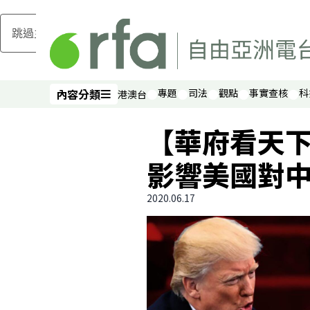
跳過主要內容
內容分類
專題
司法
觀點
事實查核
科
港澳台
內容分類
【華府看天
影響美國對
2020.06.17