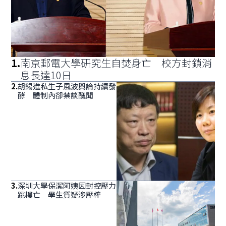
1
.
南京郵電大學研究生自焚身亡 校方封鎖消
息長達10日
2
.
胡錫進私生子風波輿論持續發
酵 體制內卻禁談醜聞
3
.
深圳大學保潔阿姨因封控壓力
跳樓亡 學生質疑涉壓榨