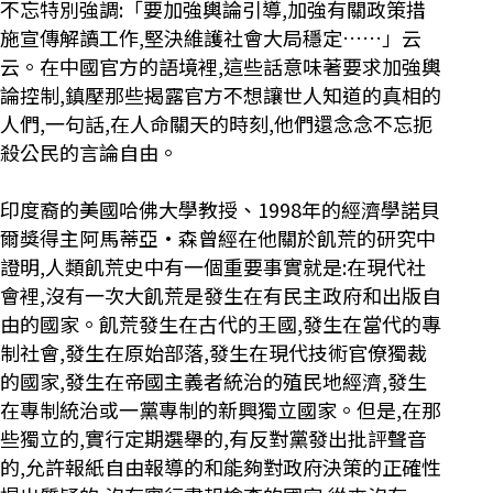
不忘特別強調:「要加強輿論引導,加強有關政策措
施宣傳解讀工作,堅決維護社會大局穩定……」云
云。在中國官方的語境裡,這些話意味著要求加強輿
論控制,鎮壓那些揭露官方不想讓世人知道的真相的
人們,一句話,在人命關天的時刻,他們還念念不忘扼
殺公民的言論自由。
印度裔的美國哈佛大學教授、1998年的經濟學諾貝
爾獎得主阿馬蒂亞·森曾經在他關於飢荒的研究中
證明,人類飢荒史中有一個重要事實就是:在現代社
會裡,沒有一次大飢荒是發生在有民主政府和出版自
由的國家。飢荒發生在古代的王國,發生在當代的專
制社會,發生在原始部落,發生在現代技術官僚獨裁
的國家,發生在帝國主義者統治的殖民地經濟,發生
在專制統治或一黨專制的新興獨立國家。但是,在那
些獨立的,實行定期選舉的,有反對黨發出批評聲音
的,允許報紙自由報導的和能夠對政府決策的正確性