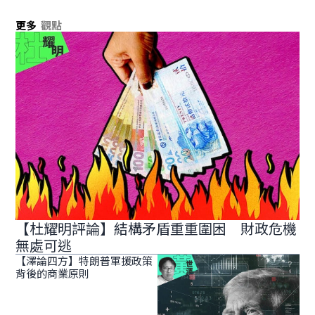
更多
觀點
【杜耀明評論】結構矛盾重重圍困 財政危機
無處可逃
【澤論四方】特朗普軍援政策
背後的商業原則