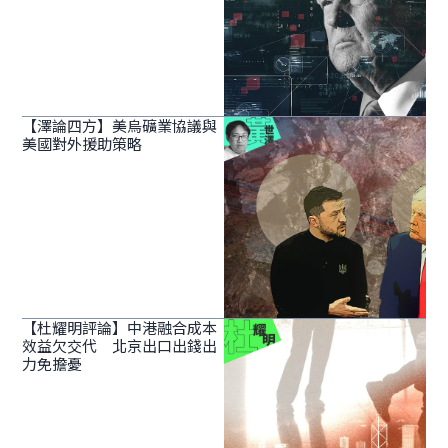
【澤論四方】美烏礦業協議與
美國對外援助策略
【杜耀明評論】中港融合成本
效益欠交代 北京出口出錢出
力免擔憂