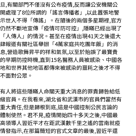
旦,有關部門不僅沒有公布疫情,反而讓公安機關公
開處理了8位所謂的「謠言傳播者」,以此囂張地警
示世人不得「傳謠」。在隨後的兩個多星期裡,官方
仍然不斷地宣傳「疫情可防可控」,隱瞞已經出現了
「人傳人」的情況。甚至在疫情出現41天之後還大
肆報道有關社區舉辦「4萬家庭共吃團年飯」的消
息,營造歌舞昇平的祥和氣氛,以至於貽誤了最寶貴
的早期防控時機,直到15名醫務人員被感染、中國各
地和世界其他地區都傳來被感染的噩耗之後才不得
不面對公眾。
有人將這些隱瞞人命關天重大消息的罪責歸咎給低
級官員。在我看來,湖北省和武漢市的官員們當然有
重大責任,但是歸根到底,這是中國控制公民言論的
體制使然。君不見,疫情開始四十多天之後,中國最
高領導人習近平才在距武漢數千里之遙的雲南就疫
情發指示,在那篇簡短的官式文章的最後,習近平還