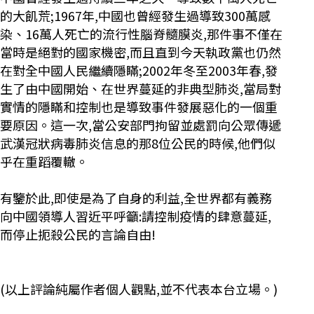
的大飢荒;1967年,中國也曾經發生過導致300萬感
染、16萬人死亡的流行性腦脊髓膜炎,那件事不僅在
當時是絕對的國家機密,而且直到今天執政黨也仍然
在對全中國人民繼續隱瞞;2002年冬至2003年春,發
生了由中國開始、在世界蔓延的非典型肺炎,當局對
實情的隱瞞和控制也是導致事件發展惡化的一個重
要原因。這一次,當公安部門拘留並處罰向公眾傳遞
武漢冠狀病毒肺炎信息的那8位公民的時候,他們似
乎在重蹈覆轍。
有鑒於此,即使是為了自身的利益,全世界都有義務
向中國領導人習近平呼籲:請控制疫情的肆意蔓延,
而停止扼殺公民的言論自由!
(以上評論純屬作者個人觀點,並不代表本台立場。)