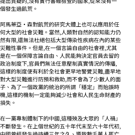
提出質疑的,沒有實行書報檢查的國家,從來沒有一
個發生過飢荒。
阿馬蒂亞·森對飢荒的研究大體上也可以應用於任
何大型的社會災難。當然,人類對自然的認知能力仍
然有限,還無法杜絕包括大型傳染性疾病在內的某些
災難性事件。但是,在一個言論自由的社會裡,尤其
是在一個保障言論自由、人民能夠決定官員去留的
政治制度下,官員們無法任意壓制真實情況的傳播,
這樣的制度便有利於全社會更早地警覺災難,盡早地
對大型災難進行防預和救助,而不會為了少數人的面
子、為了一個政黨的統治的所謂「穩定」而貽誤時
機,這樣的機制一定能夠減少社會和人民生命財產的
損失。
在一黨專制體制下的中國,這種殃及大眾的「人禍」
不斷發生。在上個世紀的五十年代末至六十年代初,
中國曾經發生過持續三年之久、導致數千萬人死亡