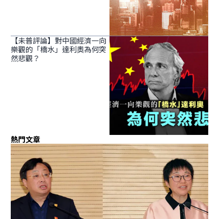
【未普評論】對中國經濟一向
樂觀的「橋水」達利奧為何突
然悲觀？
熱門文章