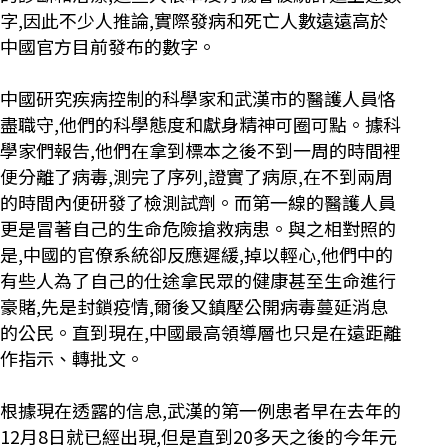
字,因此不少人推論,實際發病和死亡人數遠遠高於
中國官方目前發布的數字。
中國研究疾病控制的科學家和武漢市的醫護人員恪
盡職守,他們的科學態度和獻身精神可圈可點。據科
學家們報告,他們在拿到標本之後不到一周的時間裡
便分離了病毒,測完了序列,證實了病原,在不到兩周
的時間內便研發了檢測試劑。而第一線的醫護人員
更是冒著自己的生命危險搶救病患。與之相對照的
是,中國的官僚系統卻反應遲緩,掉以輕心,他們中的
有些人為了自己的仕途拿民眾的健康甚至生命進行
豪賭,先是封鎖疫情,爾後又鎮壓公開病毒蔓延消息
的公民。直到現在,中國最高領導層也只是在遠距離
作指示、轉批文。
根據現在透露的信息,武漢的第一例患者早在去年的
12月8日就已經出現,但是直到20多天之後的今年元