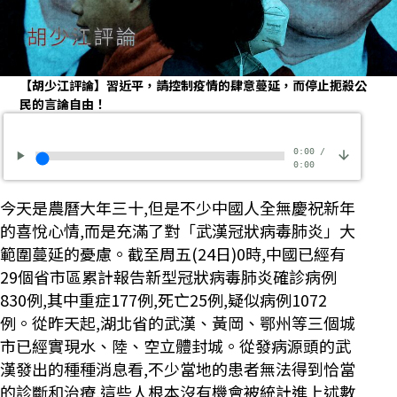
【胡少江評論】習近平，請控制疫情的肆意蔓延，而停止扼殺公
民的言論自由！
0:00
/
0:00
今天是農曆大年三十,但是不少中國人全無慶祝新年
的喜悅心情,而是充滿了對「武漢冠狀病毒肺炎」大
範圍蔓延的憂慮。截至周五(24日)0時,中國已經有
29個省市區累計報告新型冠狀病毒肺炎確診病例
830例,其中重症177例,死亡25例,疑似病例1072
例。從昨天起,湖北省的武漢、黃岡、鄂州等三個城
市已經實現水、陸、空立體封城。從發病源頭的武
漢發出的種種消息看,不少當地的患者無法得到恰當
的診斷和治療,這些人根本沒有機會被統計進上述數