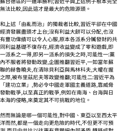
蘇台德區的一連串勝利;習近平與上述例子根本完全
無法比較,因此這才是最大的危險源頭。
和上述「由亂而治」的獨裁者比較,習近平卻在中國
經濟發展盡頭才上台;沒有利益大餅可以分配,也沒
有豐功偉績可以令人心服,原本各派系分贓發財的共
同利益基礎不復存在,經濟收益變成了零和遊戲,即
一派系之一得,即另一派系的損失之時,可能性一:黨
內不服者將發動政變,企圖推翻習近平,一如當年蘇
聯的赫魯曉夫,在清除貝利亞與馬林科夫,大權在握
之際,被布里茲尼夫等政變推翻;可能性二:習近平為
「建功立業」,勢必令中國走軍國主義道路,靠威脅
發動戰爭,以至真正的戰爭,例如在南海、台海與日
本海的侵略,來奠定其不可挑戰的地位。
然而無論是哪一個可能性,對中國、東亞以至西太平
洋而然,都是一個走向更危險的時代,不但更不可預
測,而且中共比以往更有意願把內部矛盾,轉移成對