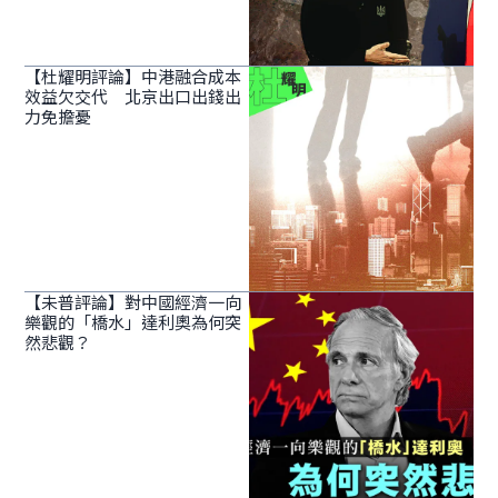
【杜耀明評論】中港融合成本
效益欠交代 北京出口出錢出
力免擔憂
【未普評論】對中國經濟一向
樂觀的「橋水」達利奧為何突
然悲觀？