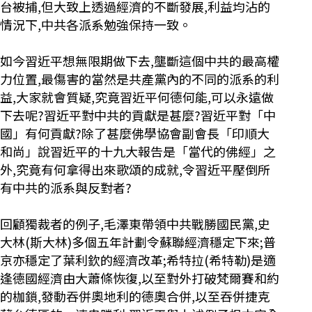
台被捕,但大致上透過經濟的不斷發展,利益均沾的
情況下,中共各派系勉強保持一致。
如今習近平想無限期做下去,壟斷這個中共的最高權
力位置,最傷害的當然是共產黨內的不同的派系的利
益,大家就會質疑,究竟習近平何德何能,可以永遠做
下去呢?習近平對中共的貢獻是甚麼?習近平對「中
國」有何貢獻?除了甚麼佛學協會副會長「印順大
和尚」說習近平的十九大報告是「當代的佛經」之
外,究竟有何拿得出來歌頌的成就,令習近平壓倒所
有中共的派系與反對者?
回顧獨裁者的例子,毛澤東帶領中共戰勝國民黨,史
大林(斯大林)多個五年計劃令蘇聯經濟穩定下來;普
京亦穩定了葉利欽的經濟改革;希特拉(希特勒)是適
逢德國經濟由大蕭條恢復,以至對外打破梵爾賽和約
的枷鎖,發動吞併奧地利的德奧合併,以至吞併捷克