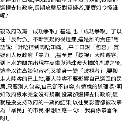
選擇支持政府,長期攻擊反對質疑者,那麼如今怪誰
呢?
親政府政黨「成功爭取」基建,也「成功爭取」了以
往「反對派」不斷質疑的後遺症,這是誰的責任?粵
語說:「針唔拮到肉唔知痛」,平日口說「包容」,質
疑別人反政府「暴力」,甚至是「歧視」大陸遊客,
到上水的問題出現在高鐵與港珠澳大橋的區域之後,
這些以往高談包容者,又搖身一變「歧視者」,要搬
走大陸客的巴士站,要大陸客不要影響自己選區的民
居,只要別人包容,自己卻不包容,有這樣的道理嗎?明
知政府根本完全沒有規劃,投票卻選擇支持政府,這
就是投支持政府的一票的結果,以往受影響卻被攻擊
為「暴民」的市民,很想回應一句:「我真係恭喜你
呀!」