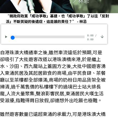
“親政府政黨「成功爭取」基建，也「成功爭取」了以往「反對
派」不斷質疑的後遺症，這是誰的責任？” - 林忌
0:00
/
0:00
自港珠澳大橋通車之後,雖然車流遠低於預期,可是
卻吸引了大批遊客改道以港珠澳橋來港,於是繼上
水、沙田、西九龍站上蓋圓方之後,大批中國遊客湧
入東涌民居及其起居飲食的商場,由平民食肆、茶餐
廳以至茶樓都全部爆滿,商場的奶粉日用品貨架全被
掃清,過千萬售價的私樓樓下的過境巴士站大排長
龍,人流大量聚集,聲浪影響民居,東涌居民大嘆生活
受滋擾,指難得周日放假,卻連想外出吃飯也極難。
雖然遊客數量已遠超東涌的承載力,可是港珠澳大橋