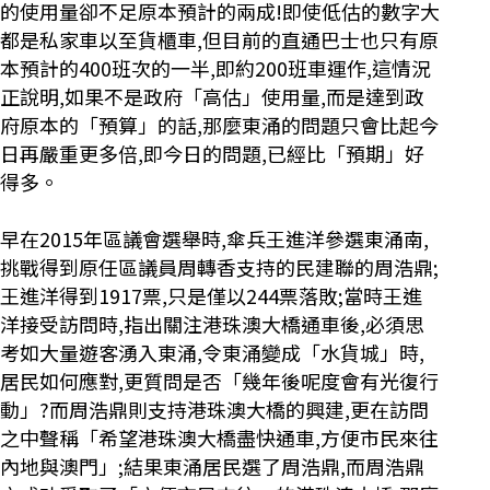
的使用量卻不足原本預計的兩成!即使低估的數字大
都是私家車以至貨櫃車,但目前的直通巴士也只有原
本預計的400班次的一半,即約200班車運作,這情況
正說明,如果不是政府「高估」使用量,而是達到政
府原本的「預算」的話,那麼東涌的問題只會比起今
日再嚴重更多倍,即今日的問題,已經比「預期」好
得多。
早在2015年區議會選舉時,傘兵王進洋參選東涌南,
挑戰得到原任區議員周轉香支持的民建聯的周浩鼎;
王進洋得到1917票,只是僅以244票落敗;當時王進
洋接受訪問時,指出關注港珠澳大橋通車後,必須思
考如大量遊客湧入東涌,令東涌變成「水貨城」時,
居民如何應對,更質問是否「幾年後呢度會有光復行
動」?而周浩鼎則支持港珠澳大橋的興建,更在訪問
之中聲稱「希望港珠澳大橋盡快通車,方便市民來往
內地與澳門」;結果東涌居民選了周浩鼎,而周浩鼎