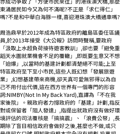
亦成功爭取了「方便市民來往」的港珠澳大橋,那麼
東涌居民如今又為何不滿呢?不正是「求仁得仁」
嗎?不是和中華白海豚一樣,喜迎港珠澳大橋通車嗎?
周浩鼎早於2012年成為特區政府的離島區委任區議
員,於2013年接受《大公報》訪問時聲稱,要政府
「汲取上水超負荷接待遊客教訓」,卻也要「避免重
蹈天水圍就業機會不足的覆轍」,即既要生意又不想
「迫爆」,以當時的基建計劃都清楚絕不可能;上至
特區政府至下至小市民,這些人既幻想「發展旅遊
業」,幻想基建帶來商機,卻天真可愛無邪得以為自
己不用付出代價,這在西方世界有一個專門的形容
詞:NIMBY(Not In My Back Yard),直譯為「不在我
家後院」。親政府者力撐政府的「基建」計劃,指反
對或保留者「阻人發達」,指提出就政府沒有做好環
境評估的司法覆核是「搞搞震」、「浪費公帑」,長
期除了盲目相信政府會做好之後,甚麼也不做,或只
是停留在口號,明知政府根本完全沒有規劃,投票卻