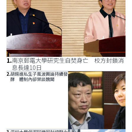
1
.
南京郵電大學研究生自焚身亡 校方封鎖消
息長達10日
2
.
胡錫進私生子風波輿論持續發
酵 體制內卻禁談醜聞
3
.
深圳大學保潔阿姨因封控壓力