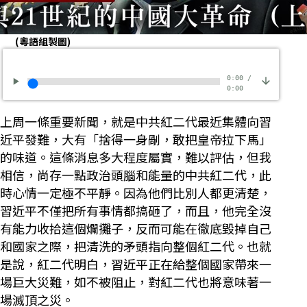
(粵語組製圖)
0:00
/
0:00
上周一條重要新聞，就是中共紅二代最近集體向習
近平發難，大有「捨得一身剮，敢把皇帝拉下馬」
的味道。這條消息多大程度屬實，難以評估，但我
相信，尚存一點政治頭腦和能量的中共紅二代，此
時心情一定極不平靜。因為他們比別人都更清楚，
習近平不僅把所有事情都搞砸了，而且，他完全沒
有能力收拾這個爛攤子，反而可能在徹底毀掉自己
和國家之際，把清洗的矛頭指向整個紅二代。也就
是說，紅二代明白，習近平正在給整個國家帶來一
場巨大災難，如不被阻止，對紅二代也將意味著一
場滅頂之災。