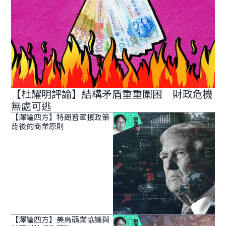
【杜耀明評論】結構矛盾重重圍困 財政危機
無處可逃
【澤論四方】特朗普軍援政策
背後的商業原則
【澤論四方】美烏礦業協議與