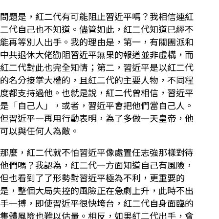
問題是，紅二代有可能阻止習近平嗎？我相信連紅
二代自己也不知道。儘管如此，紅二代知道已經不
能再等別人出手。我的理由是，第一，有關團派和
中共退休大佬勸阻習近平無果的報道並非虛構，而
紅二代對此也完全知情；第二，習近平是以紅二代
的名分接掌大權的，且紅二代的主要人物，不同程
度都支持過他。也就是說，紅二代曾相信，習近平
是「自己人」，或者，習近平會把他們當自己人。
但習近平一再用行動表明，為了多做一天皇帝，他
可以與任何人為敵。
那麼，紅二代就不怕習近平像處置任志強那樣對待
他們嗎？我認為，紅二代一方面知道自己有風險，
但也看到了了形勢對習近平極為不利，更重要的
是，整個大局失控的風險正在急劇上升，此時不出
手一搏，即使習近平很快垮台，紅二代自身面臨的
集體風險也難以估量。相反，如果紅二代出手，會