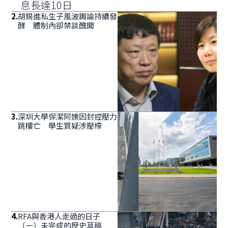
息長達10日
2
.
胡錫進私生子風波輿論持續發
酵 體制內卻禁談醜聞
3
.
深圳大學保潔阿姨因封控壓力
跳樓亡 學生質疑涉壓榨
4
.
RFA與香港人走過的日子
（一）未完成的歷史草稿