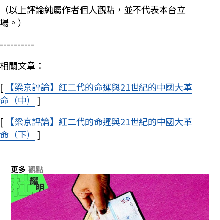
（以上評論純屬作者個人觀點，並不代表本台立
場。）
----------
相關文章：
[
【梁京評論】紅二代的命運與21世紀的中國大革
命（中）
Opens in new window
]
[
【梁京評論】紅二代的命運與21世紀的中國大革
命（下）
Opens in new window
]
更多
觀點