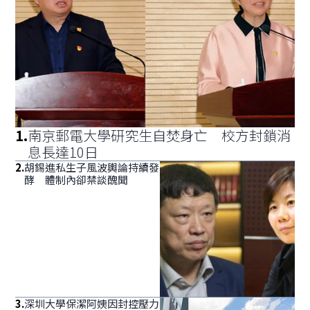
1
.
南京郵電大學研究生自焚身亡 校方封鎖消
息長達10日
2
.
胡錫進私生子風波輿論持續發
酵 體制內卻禁談醜聞
3
.
深圳大學保潔阿姨因封控壓力