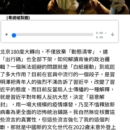
(粵語組製圖)
0:00
/
0:00
北京180度大轉向，不僅放棄「動態清零」，連
「出行碼」也全部下架，如何解讀背後的政治邏
輯？一個無法迴避的問題就是「白紙運動」到底起
了多大作用？目前在官員中流行的一個段子，是習
明澤把青年人的強烈不滿告訴了習近平，改變了習
近平的態度，而目前反當局人士傳播的一種解釋，
就是習近平對年輕人反抗大怒，決定「惡意解
封」，用一場大規模的疫情爆發，乃至不惜釋放新
病毒為更全面的恐怖統治鋪路。我自然無從核實這
些流言的真實性，但這些流言強化了我的這個判
斷，那就是中國新的文化世代在2022歲末意外登上