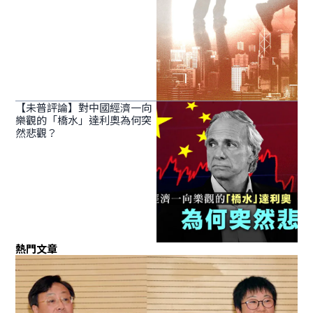
【未普評論】對中國經濟一向
樂觀的「橋水」達利奧為何突
然悲觀？
熱門文章