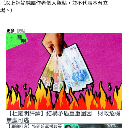
（以上評論純屬作者個人觀點，並不代表本台立
場。）
更多
觀點
【杜耀明評論】結構矛盾重重圍困 財政危機
無處可逃
【澤論四方】特朗普軍援政策