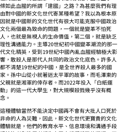
條如此血腥的所謂「建國」之路？為甚麼我們有理
由對中國的新文化世代寄某種希望？我以為根本原
因就是中國新的文化世代有很大可能克服中國政治
文化兩個最為致命的問題，一個就是變革不怕死
人，也就是無視人的生命價值，第二個，就是缺乏
理性溝通能力。主導20世紀初中國變革潮流的那一
代文化精英，受到19世紀中國內亂血腥經驗極大影
響，敢殺人是那代人共同的政治文化底色。許多人
都不清楚19世紀的中國，是全世界殺人最多的國
家。孫中山從小就著迷太平軍的故事，而毛澤東的
父親就是湘軍的倖存者。而2022年投入「白紙運
動」的這一代大學生，對大規模殺戮幾乎沒有概
念。
這種體驗當然不能決定中國再不會有大批人口死於
非命的人為災難，因此，新文化世代更寶貴的文化
體驗就是，他們的教育水平、信息環境和溝通手段