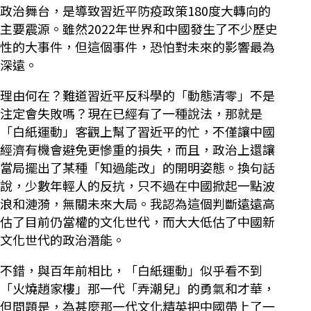
政治舞台，是導致習近平防疫政策180度大轉向的
主要震源。雖然2022年世界和中國發生了不少歷史
性的大事件，但這個事件，恐怕對未來的影響最為
深遠。
理由何在？難道習近平反科學的「動態清零」不是
注定會失敗嗎？現在已經有了一種說法，那就是
「白紙運動」客觀上幫了習近平的忙，不僅讓中國
經濟有機會避免更慘重的損失，而且，政治上還讓
當局擺出了某種「知過能改」的開明姿態。換句話
說，少數年輕人的反抗，只不過在中國掀起一點波
浪和漣漪，無關未來大局。我認為這個判斷遠遠高
估了目前仍當權的文化世代，而大大低估了中國新
文化世代的政治潛能。
不錯，與百年前相比，「白紙運動」似乎看不到
「火燒趙家樓」那一代「弄潮兒」的勇氣和才華，
但問題是，為甚麼那一代文化精英把中國帶上了一