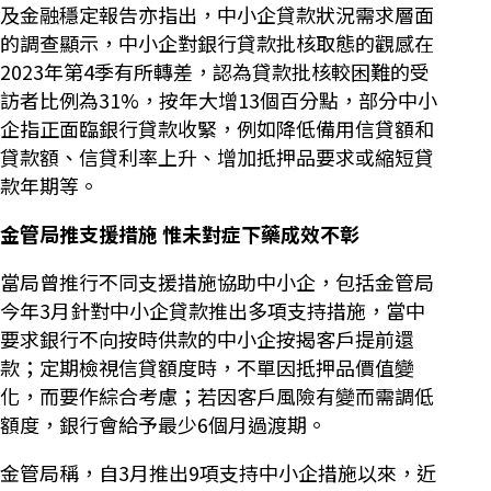
及金融穩定報告亦指出，中小企貸款狀況需求層面
的調查顯示，中小企對銀行貸款批核取態的觀感在
2023年第4季有所轉差，認為貸款批核較困難的受
訪者比例為31%，按年大增13個百分點，部分中小
企指正面臨銀行貸款收緊，例如降低備用信貸額和
貸款額、信貸利率上升、增加抵押品要求或縮短貸
款年期等。
金管局推支援措施 惟未對症下藥成效不彰
當局曾推行不同支援措施協助中小企，包括金管局
今年3月針對中小企貸款推出多項支持措施，當中
要求銀行不向按時供款的中小企按揭客戶提前還
款；定期檢視信貸額度時，不單因抵押品價值變
化，而要作綜合考慮；若因客戶風險有變而需調低
額度，銀行會給予最少6個月過渡期。
金管局稱，自3月推出9項支持中小企措施以來，近