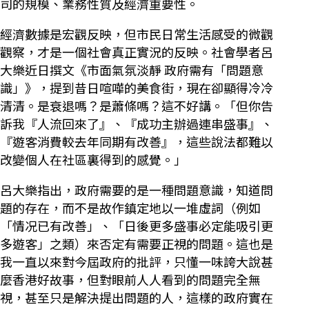
司的規模、業務性質及經濟重要性。
經濟數據是宏觀反映，但市民日常生活感受的微觀
觀察，才是一個社會真正實況的反映。社會學者呂
大樂近日撰文《市面氣氛淡靜 政府需有「問題意
識」》，提到昔日喧嘩的美食街，現在卻顯得冷冷
清清。是衰退嗎？是蕭條嗎？這不好講。「但你告
訴我『人流回來了』、『成功主辦過連串盛事』、
『遊客消費較去年同期有改善』，這些說法都難以
改變個人在社區裏得到的感覺。」
呂大樂指出，政府需要的是一種問題意識，知道問
題的存在，而不是故作鎮定地以一堆虛詞（例如
「情况已有改善」、「日後更多盛事必定能吸引更
多遊客」之類）來否定有需要正視的問題。這也是
我一直以來對今屆政府的批評，只懂一味誇大說甚
麼香港好故事，但對眼前人人看到的問題完全無
視，甚至只是解決提出問題的人，這樣的政府實在