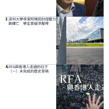
3
.
深圳大學保潔阿姨因封控壓力
跳樓亡 學生質疑涉壓榨
4
.
RFA與香港人走過的日子
（一）未完成的歷史草稿