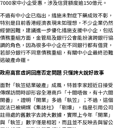
7000家中小企受惠，涉及信貸額度逾150億元。
不過有中小企已指出，措施未對症下藥成效不彰，
特別是目前香港經濟表現未如理想，不少企業仍然
經營困難，建議進一步優化措施支援中小企，包括
債務重組方面，金管局及銀行公會能扮演跨銀行協
調的角色，因為很多中小企在不同銀行都有借貸，
若部分銀行不同意債務重組，有關中小企最終恐難
逃破產命運。
政府高官虛詞回應否定問題 只懂誇大說好故事
面對「執笠結業破產」成風，特首李家超近日接受
傳媒訪問時卻形容全港商戶「十間唔做，有十六間
開番」，證明「開業」多過「執笠」；不過，這個
說法已被網媒《集誌社》「剔爆」，指是引用公司
註冊處的舊數字去誇大數據，實際上今年「開業」
與「執笠」數字僅是相若，而且並不反映去與留公