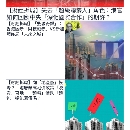
【財經拆局】失去「超級聯繫人」角色：港官
如何回應中央「深化國際合作」的期許？
【財經拆局】「雙城奇謀」：
香港困守「財技滅赤」VS新加
坡佈局「未來之城」
【財經拆局】向「地產黨」投
降？ 港府棄高地價政策「賤
賣」官地 「麵粉」價跌「麵
包」還能漲價嗎？