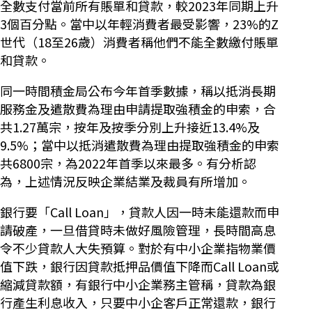
全數支付當前所有賬單和貸款，較2023年同期上升
3個百分點。當中以年輕消費者最受影響，23%的Z
世代（18至26歲）消費者稱他們不能全數繳付賬單
和貸款。
同一時間積金局公布今年首季數據，稱以抵消長期
服務金及遣散費為理由申請提取強積金的申索，合
共1.27萬宗，按年及按季分別上升接近13.4%及
9.5%；當中以抵消遣散費為理由提取強積金的申索
共6800宗，為2022年首季以來最多。有分析認
為，上述情況反映企業結業及裁員有所增加。
銀行要「Call Loan」，貸款人因一時未能還款而申
請破產，一旦借貸時未做好風險管理，長時間高息
令不少貸款人大失預算。對於有中小企業指物業價
值下跌，銀行因貸款抵押品價值下降而Call Loan或
縮減貸款額，有銀行中小企業務主管稱，貸款為銀
行產生利息收入，只要中小企客戶正常還款，銀行