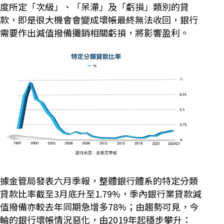
度所定「次級」、「呆滯」及「虧損」類別的貸
款，即是很大機會會變成壞帳最終無法收回，銀行
需要作出減值撥備攤銷相關虧損，將影響盈利。
據金管局發表六月季報，整體銀行體系的特定分類
貸款比率截至3月底升至1.79%，季內銀行業貸款減
值撥備亦較去年同期急增多78%；由趨勢可見，今
輪的銀行壞帳情況惡化，由2019年起穩步攀升：