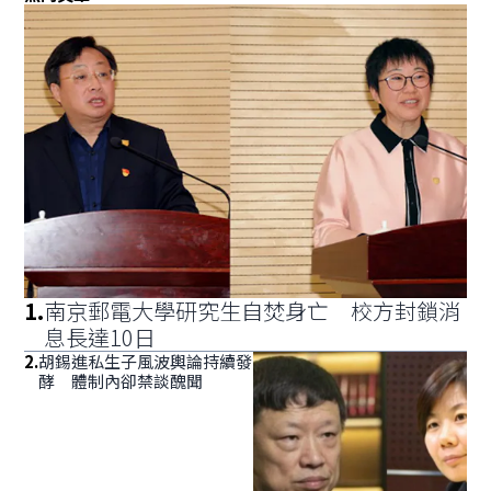
1
.
南京郵電大學研究生自焚身亡 校方封鎖消
息長達10日
2
.
胡錫進私生子風波輿論持續發
酵 體制內卻禁談醜聞