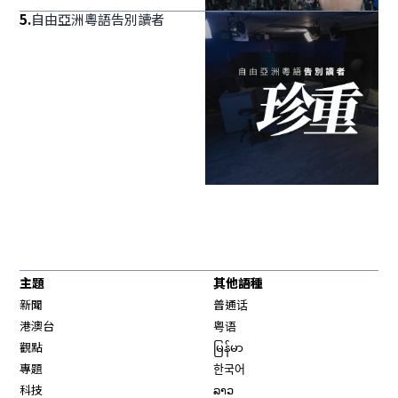
5
.
自由亞洲粵語告別讀者
主題
其他語種
新聞
普通话
港澳台
粤语
觀點
မြန်မာ
專題
한국어
科技
ລາວ