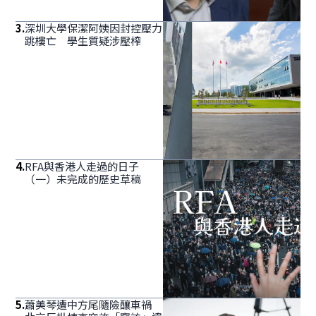
3
.
深圳大學保潔阿姨因封控壓力
跳樓亡 學生質疑涉壓榨
4
.
RFA與香港人走過的日子
（一）未完成的歷史草稿
5
.
蕭美琴遭中方尾隨險釀車禍