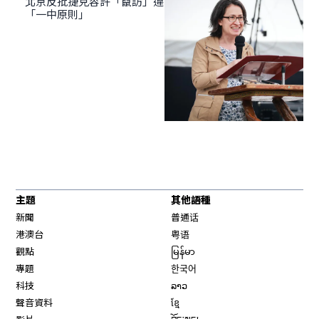
北京反批捷克容許「竄訪」違
「一中原則」
主題
其他語種
新聞
普通话
港澳台
粤语
觀點
မြန်မာ
專題
한국어
科技
ລາວ
聲音資料
ខ្មែ