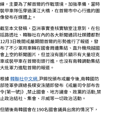
練，主要為了解首爾的作戰環境，加強準備，當時
裝甲車隊伍穿過漢江大橋，在首爾市中心行進的圖
像發布在媒體上。
截至本文發稿，亞洲事實查核實驗室注意到，在包
括路透社、韓聯社在內的各大新聞通訊社媒體都對
12月3日晚間戒嚴期間首爾的形勢進行了報道，發
布了不少軍用車輛在國會周邊集結、直升機飛越國
會上空的新聞圖片，但並沒有圖片顯示有大量坦克
車或裝甲車在首爾街頭行進，也沒有南韓調動集結
大批軍力進駐首爾的報道。
根據
韓聯社中文網
,尹錫悅頒布戒嚴令後,南韓國防
部陸軍參謀總長樸安洙隨即發布《戒嚴司令部布告
令(第一號)》,禁止國會、地方議會、政黨的活動,禁
止政治結社、集會、示威等一切政治活動。
但隨後南韓國會在190名國會議員出席的情況下，