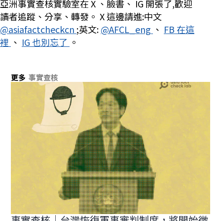
亞洲事實查核實驗室在
X
、臉書、
IG
開張了,歡迎
讀者追蹤、分享、轉發。
X
這邊請進:中文
@asiafactcheckcn
;英文:
@AFCL_eng
、
FB
在這
裡
、
IG
也別忘了
。
更多
事實查核
事實查核｜台灣恢復軍事審判制度，將開始徵