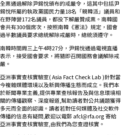
全票通過解除尹錫悅頒布的戒嚴令，這其中包括尹
錫悅所屬的執政黨國民力量18名「親韓派」議員和
在野陣營172名議員，都投下解嚴贊成票。南韓國
會共有300個席次，按照南韓《憲法》規定，國會
過半數議員要求總統解除戒嚴時，總統須遵守。
南韓時間周三上午4時27分，尹錫悅通過電視直播
表示，接受國會要求，將隨即召開國務會議解除戒
嚴。
亞洲事實查核實驗室(
Asia Fact Check Lab
)針對當
今複雜媒體環境以及新興傳播生態而成立。我們本
於新聞專業主義,提供專業查核報告及與信息環境相
關的傳播觀察、深度報道,幫助讀者對公共議題獲得
多元而全面的認識。讀者若對任何媒體及社交軟件
傳播的信息有疑問,歡迎以電郵
afcl@rfa.org
寄給
亞洲事實查核實驗室,由我們為您查證核實。