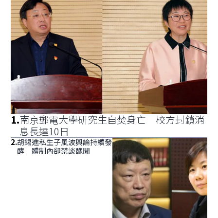
1
.
南京郵電大學研究生自焚身亡 校方封鎖消
息長達10日
2
.
胡錫進私生子風波輿論持續發
酵 體制內卻禁談醜聞