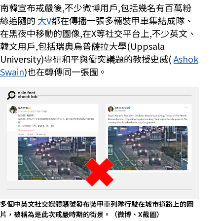
南韓宣布戒嚴後,不少微博用戶,包括幾名有百萬粉
絲追隨的
大V
都在傳播一張多輛裝甲車集結成隊、
在黑夜中移動的圖像,在X等社交平台上,不少英文、
韓文用戶,包括瑞典烏普薩拉大學(Uppsala
University)專研和平與衝突議題的教授史威(
Ashok
Swain
)也在轉傳同一張圖。
多個中英文社交媒體賬號發布裝甲車列隊行駛在城市道路上的圖
片，被稱為是此次戒嚴時期的街景。（微博、X截圖）