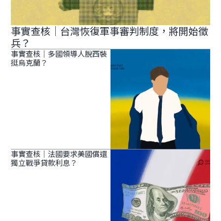
事實查核｜台灣恢復軍事審判制度，將開始徵
兵？
事實查核｜多國領導人脫西裝
挺烏克蘭？
事實查核｜法國要求美國償還
獨立戰爭貸款利息？