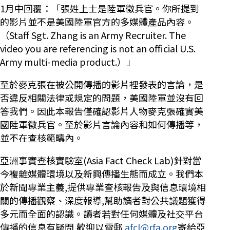
1月中回覆：「張姓上士是陸軍徵兵官。你所提到
的影片並不是美國陸軍官方的多媒體產品內容。
（Staff Sgt. Zhang is an Army Recruiter. The
video you are referencing is not an official U.S.
Army multi-media product.）」
至於麥克張在被公開傳播的影片裡發表的言論，是
否違反相關法律或規定的問題，美國陸軍並沒有回
答我們。因此本報告僅確認影片人物麥克張確實美
國陸軍徵兵官。至於影片言論內容和如何傳播等，
並不在查核範疇內。
亞洲事實查核實驗室(Asia Fact Check Lab)針對當
今複雜媒體環境以及新興傳播生態而成立。我們本
於新聞專業主義,提供專業查核報告及與信息環境相
關的傳播觀察、深度報導,幫助讀者對公共議題獲得
多元而全面的認識。讀者若對任何媒體及社交平台
傳播的信息有疑問,歡迎以電郵
afcl@rfa.org
寄給亞