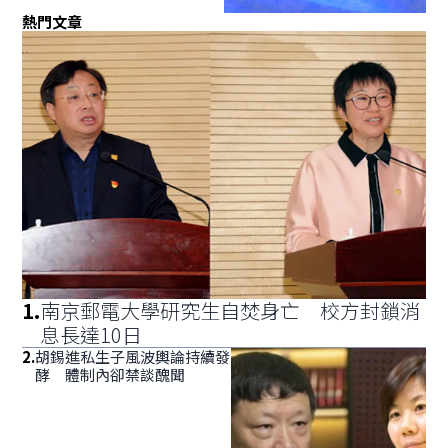
熱門文章
1
.
南京郵電大學研究生自焚身亡 校方封鎖消
息長達10日
2
.
胡錫進私生子風波輿論持續發
酵 體制內卻禁談醜聞