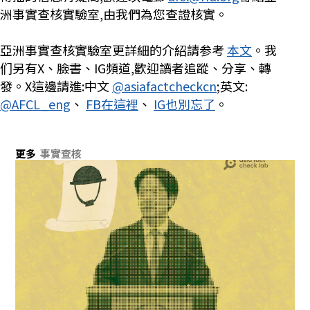
洲事實查核實驗室,由我們為您查證核實。
亞洲事實查核實驗室更詳細的介紹請参考
本文
。我
们另有X、臉書、IG頻道,歡迎讀者追蹤、分享、轉
發。X這邊請進:中文
@asiafactcheckcn
;英文:
@AFCL_eng
、
FB在這裡
、
IG也別忘了
。
更多
事實查核