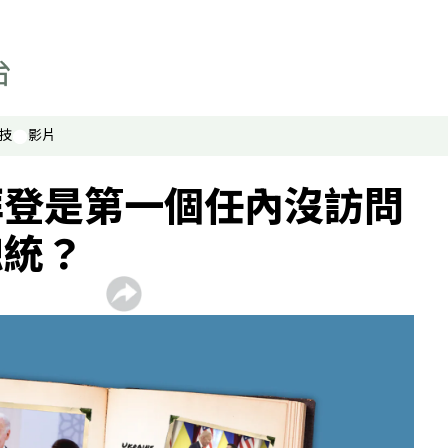
技
影片
拜登是第一個任內沒訪問
總統？