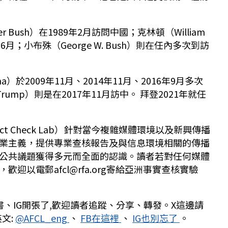
alker Bush）在1989年2月訪問中國；克林頓（William
1998年6月；小布殊（George W. Bush）則在任內多次到訪
ma）於2009年11月、2014年11月、2016年9月多次
Trump）則是在2017年11月訪中。 拜登2021年就任
act Check Lab）針對當今複雜媒體環境以及新興傳播
業主義，提供專業查核報告及與信息環境相關的傳播
公共議題獲得多元而全面的認識。讀者若對任何媒體
迎以電郵afcl@rfa.org寄給亞洲事實查核實驗
、IG開張了,歡迎讀者追蹤、分享、轉發。X這邊請
英文:
@AFCL_eng
、
FB在這裡
、
IG也別忘了
。