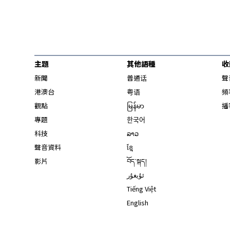
主題
其他語種
收
新聞
普通话
聲
港澳台
粤语
頻
觀點
မြန်မာ
播
專題
한국어
科技
ລາວ
聲音資料
ខ្មែ
影片
བོད་སྐད།
ئۇيغۇر
Tiếng Việt
English