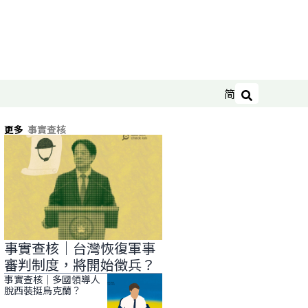
简
搜尋
更多
事實查核
事實查核｜台灣恢復軍事
審判制度，將開始徵兵？
事實查核｜多國領導人
脫西裝挺烏克蘭？