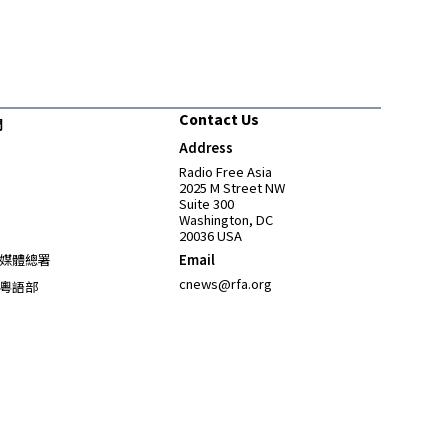
Contact Us
們
Address
Opens in new window
Radio Free Asia
2025 M Street NW
Suite 300
Washington, DC
20036 USA
Opens in new window
媒體總署
Email
Opens in new window
cnews@rfa.org
粵語部
Opens in new window