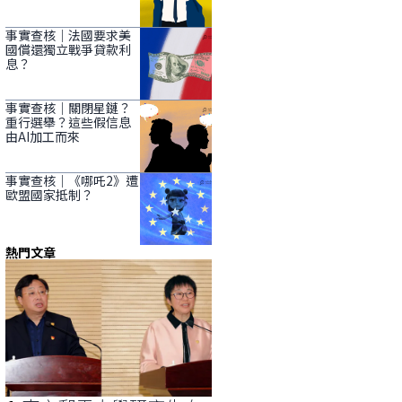
事實查核｜法國要求美
國償還獨立戰爭貸款利
息？
事實查核｜關閉星鏈？
重行選舉？這些假信息
由AI加工而來
事實查核｜《哪吒2》遭
歐盟國家抵制？
熱門文章