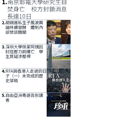
1
.
南京郵電大學研究生自
焚身亡 校方封鎖消息
長達10日
2
.
胡錫進私生子風波輿
論持續發酵 體制內
卻禁談醜聞
3
.
深圳大學保潔阿姨因
封控壓力跳樓亡 學
生質疑涉壓榨
4
.
RFA與香港人走過的日
子（一）未完成的歷
史草稿
5
.
自由亞洲粵語告別讀
者