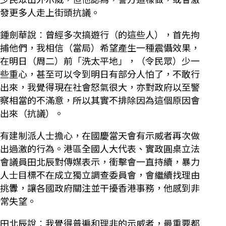
發更多人走上街頭抗議。
鍾劍華說︰曾經多次搞遊行（的這些人），首先拘
捕他們，我相信（當局）希望產生一種震懾效果，
在明日（周二）前「洗太平地」，（令民眾）少一
些重心，甚至可以令到明日有部分人怕了，不敢行
出來，我覺得現在社會怒氣很大，亦對政府以至警
察相當的不滿意，所以其實不排除因為這個原因會
出來（抗議）。
有建制派人士擔心，在國慶當天會有示威者再次做
出過激的行為。港區全國人大代表、實政圓桌立法
會議員田北辰對傳媒表示，衝擊會一直持續，暴力
人士目標不在成立獨立調查委員會，會繼續找理由
挑釁，讓各國政府關注並干擾香港事務，他感到非
常失望。
田北辰說︰我覺得普遍和理非的示威者，最重要都