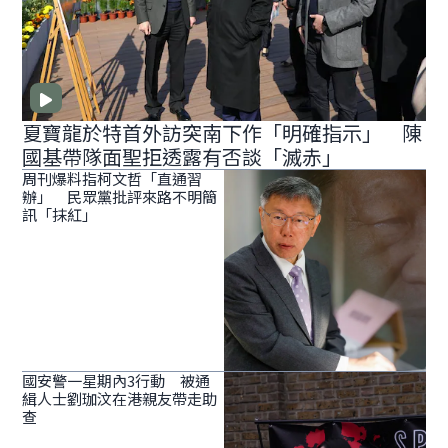
夏寶龍於特首外訪突南下作「明確指示」 陳
國基帶隊面聖拒透露有否談「滅赤」
周刊爆料指柯文哲「直通習
辦」 民眾黨批評來路不明簡
訊「抹紅」
國安警一星期內3行動 被通
緝人士劉珈汶在港親友帶走助
查