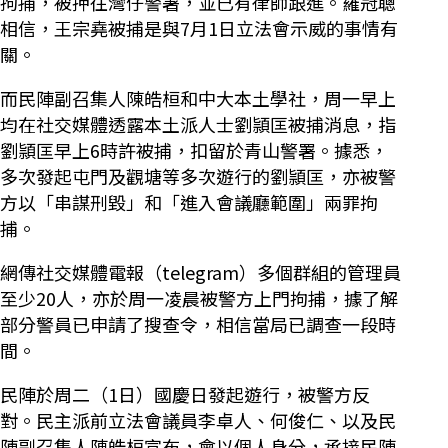
拘捕，被押往灣仔警署，並已有律師跟進。羅冠聰
相信，王宗堯被捕是與7月1日立法會示威的事情有
關。
而民陣副召集人陳皓桓和中大本土學社，周一早上
均在社交媒體透露本土派人士劉頴匡被捕消息，指
劉頴匡早上6時許被捕，扣留於青山警署。據悉，
多次發起屯門及觀塘等多次遊行的劉頴匡，亦被警
方以「串謀刑毀」和「進入會議廳範圍」兩罪拘
捕。
網傳社交媒體電報（telegram）多個群組的管理員
至少20人，亦於周一凌晨被警方上門拘捕，據了解
部分警員已申請了搜查令，相信當局已調查一段時
間。
民陣於周二（1日）國慶日發起遊行，被警方反
對。民主派前立法會議員李卓人、何俊仁、以及民
陣副召集人陳皓桓宣布，會以個人身分，承接民陣