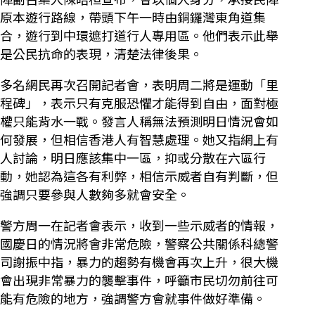
原本遊行路線，帶頭下午一時由銅鑼灣東角道集
合，遊行到中環遮打道行人專用區。他們表示此舉
是公民抗命的表現，清楚法律後果。
多名網民再次召開記者會，表明周二將是運動「里
程碑」，表示只有克服恐懼才能得到自由，面對極
權只能背水一戰。發言人稱無法預測明日情況會如
何發展，但相信香港人有智慧處理。她又指網上有
人討論，明日應該集中一區，抑或分散在六區行
動，她認為這各有利弊，相信示威者自有判斷，但
強調只要參與人數夠多就會安全。
警方周一在記者會表示，收到一些示威者的情報，
國慶日的情況將會非常危險，警察公共關係科總警
司謝振中指，暴力的趨勢有機會再次上升，很大機
會出現非常暴力的襲擊事件，呼籲市民切勿前往可
能有危險的地方，強調警方會就事件做好準備。