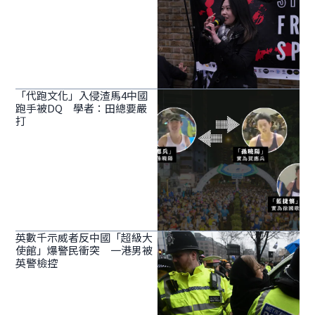
「代跑文化」入侵渣馬4中國
跑手被DQ 學者：田總要嚴
打
英數千示威者反中國「超級大
使館」爆警民衝突 一港男被
英警檢控