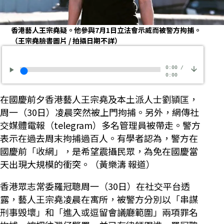
香港藝人王宗堯疑。他參與7月1日立法會示威而被警方拘捕。
（王宗堯臉書圖片 / 拍攝日期不詳）
0:00
/
0:00
在國慶前夕香港藝人王宗堯及本土派人士劉頴匡，
周一（30日）凌晨突然被上門拘捕。另外，網傳社
交媒體電報（telegram）多名管理員被帶走。警方
表示在過去周末拘捕過百人。有學者認為，警方在
國慶前「收網」，是希望震攝民眾，為免在國慶當
天出現大規模的衝突。（黃樂濤 報道）
香港眾志常委羅冠聰周一（30日）在社交平台透
露，藝人王宗堯凌晨在寓所，被警方分別以「串謀
刑事毁壞」和「進入或逗留會議廳範圍」兩項罪名