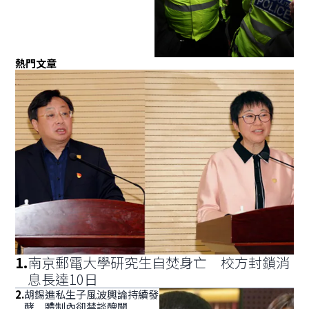
熱門文章
1
.
南京郵電大學研究生自焚身亡 校方封鎖消
息長達10日
2
.
胡錫進私生子風波輿論持續發
酵 體制內卻禁談醜聞