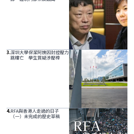
3
.
深圳大學保潔阿姨因封控壓力
跳樓亡 學生質疑涉壓榨
4
.
RFA與香港人走過的日子
（一）未完成的歷史草稿