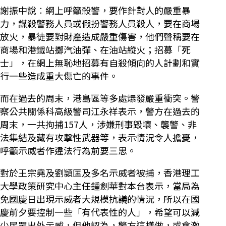
謝振中說︰網上呼籲殺警，要作針對人的嚴重暴
力，謀殺警務人員或假扮警務人員殺人，要在商場
放火，暴徒要對財產造成嚴重傷害，他們聲稱要在
商場和港鐵站擲汽油彈、在油站縱火；招募「死
士」，在網上無恥地招募有自殺傾向的人計劃和實
行一些造成重大傷亡的事件。
而在過去的周末，港島區等多處爆發嚴重衝突。警
察公共關係科高級警司江永祥表示，警方在過去的
周末，一共拘捕157人，涉嫌刑事毀壞、襲警、非
法集結及藏有攻擊性武器等，表示情況令人擔憂，
呼籲示威者作違法行為前要三思。
對於王宗堯及劉頴匡及多名示威者被捕，香港理工
大學政策研究中心主任鍾劍華對本台表示，當局為
免國慶日出現示威者大規模抗議的情況，所以在國
慶前夕要控制一些「有代表性的人」，希望可以減
少民眾出外示威，但他認為，警方這樣做，或會激