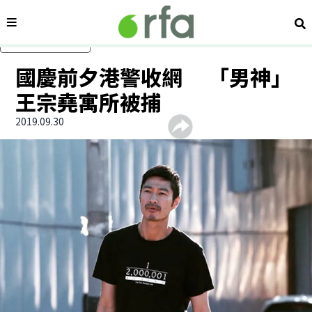
內容分類
搜
跳過主要內容
國慶前夕港警收網 「男神」
王宗堯寓所被捕
2019.09.30