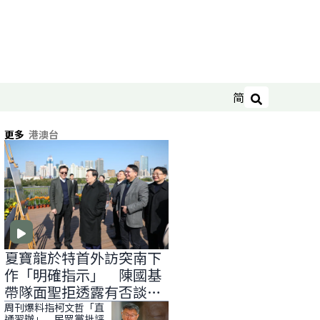
简
搜尋
更多
港澳台
夏寶龍於特首外訪突南下
作「明確指示」 陳國基
帶隊面聖拒透露有否談
「滅赤」
周刊爆料指柯文哲「直
通習辦」 民眾黨批評