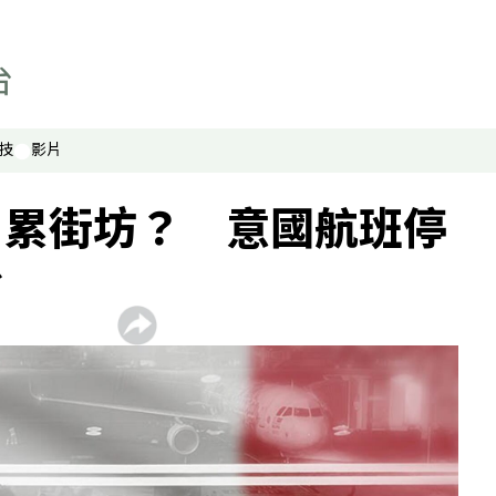
技
影片
」累街坊？ 意國航班停
台