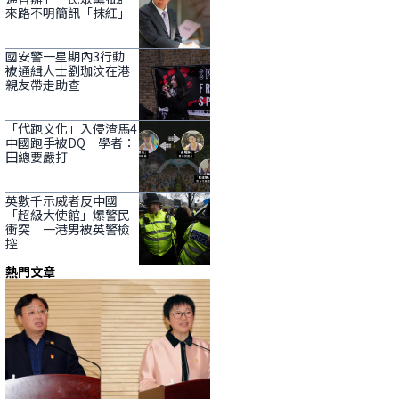
來路不明簡訊「抹紅」
國安警一星期內3行動
被通緝人士劉珈汶在港
親友帶走助查
「代跑文化」入侵渣馬4
中國跑手被DQ 學者：
田總要嚴打
英數千示威者反中國
「超級大使館」爆警民
衝突 一港男被英警檢
控
熱門文章