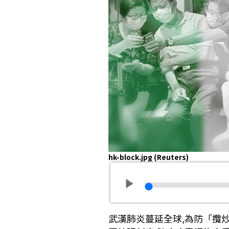
hk-block.jpg
(Reuters)
武漢肺炎蔓延全球,為防「攬