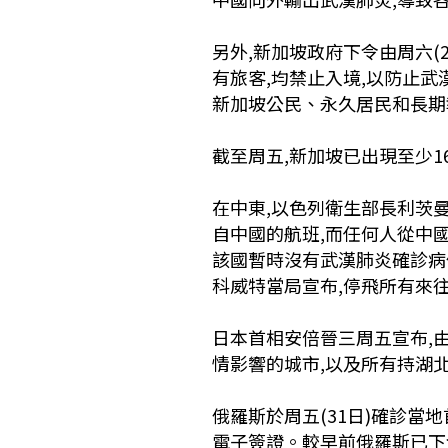
另外,新加坡政府下令由周六(2
有旅客,均禁止入境,以防止
新加坡公民、永久居民和長期
截至周五,新加坡已出現至少1
在中東,以色列衛生部長利茨曼(Ya
自中國的航班,而任何人從中
該國暫時沒有武漢肺炎確診病例
科威特當局宣布,停飛所有來
日本首相安倍晉三周五宣布,
情影響的城市,以及所有持湖
俄羅斯於周五(31日)確診當
電子簽證。較早前俄羅斯已下