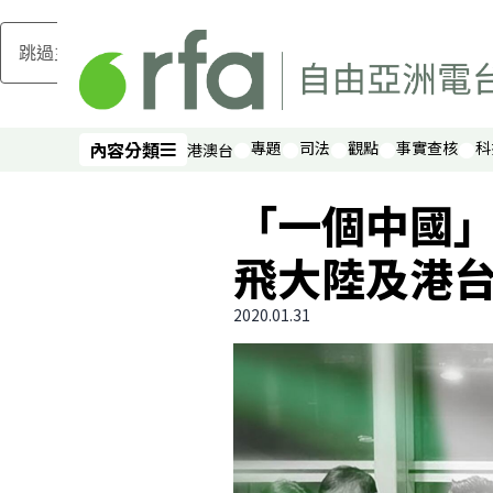
跳過主要內容
內容分類
專題
司法
觀點
事實查核
科
港澳台
內容分類
「一個中國
飛大陸及港
2020.01.31