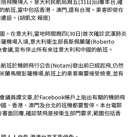
搭飛機傳入。意大利民航局周五(31日)回覆本台,確
的航班,當中包括香港、澳門,還有台灣。乘客即使在
遣返。(胡凱文 報道)
。在意大利,當地時間周四(30日)首次確診武漢肺炎
機場入境,意大利衛生部長斯佩蘭薩(Roberto
)召開緊急會議,宣布停止所有來往意大利和中國的航班。
航班於機師飛行公告(Notam)發出前已經起飛,仍然
米蘭馬爾彭薩機場,航班上的乘客需要接受檢查,並有
議員譚文豪,於Facebook帳戶上貼出有關的機師飛
中國、香港、澳門及台北的班機都要暫停。本台電郵
,對方書面回覆,確認禁飛是按衛生部門要求,範圍包括香
各國人人自危,港澳台亦不能倖免。