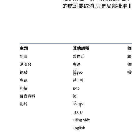
的航班要取消,只是局部批准
主題
其他語種
收
新聞
普通话
聲
港澳台
粤语
頻
觀點
မြန်မာ
播
專題
한국어
科技
ລາວ
聲音資料
ខ្មែ
影片
བོད་སྐད།
ئۇيغۇر
Tiếng Việt
English