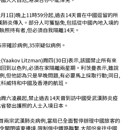
月1日)晚上11時59分起,過去14天曾在中國逗留的所
武漢肺炎傳入。部分人可獲豁免,包括從中國內地入境的
執照持有者,但必須自我隔離14天。
6宗確診病例,35宗疑似病例。
akov Litzman)周四(30日)表示,該國禁止所有來
國回到以色列,必須在家隔離兩星期。利茨曼表示,雖說
,但他認為只是早晚問題,有必要馬上採取行動;同日,
往科威特和中國及香港的航班。
由周六凌晨起,禁止過去14天曾到訪中國受武漢肺炎疫
北省發出護照的人士入境日本。
地首兩宗武漢肺炎病例,當局已全面暫停辦理中國旅客的
令關閉遠東邊境,限制俄中鐵路聯繫,大部份來往中國