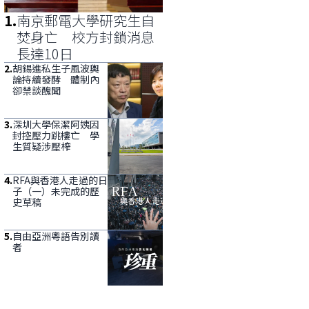
1
.
南京郵電大學研究生自
焚身亡 校方封鎖消息
長達10日
2
.
胡錫進私生子風波輿
論持續發酵 體制內
卻禁談醜聞
3
.
深圳大學保潔阿姨因
封控壓力跳樓亡 學
生質疑涉壓榨
4
.
RFA與香港人走過的日
子（一）未完成的歷
史草稿
5
.
自由亞洲粵語告別讀
者