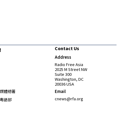
Contact Us
們
Address
Opens in new window
Radio Free Asia
2025 M Street NW
Suite 300
Washington, DC
20036 USA
Opens in new window
媒體總署
Email
Opens in new window
cnews@rfa.org
粵語部
Opens in new window