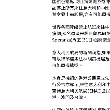
國航班割席,防止病毒經旅客乘
認停止所有來往意大利和中國
禁令發出前起飛,亦有可能原機
世界各國陸續禁止航班來往中國
病例,兩名患者是經米蘭馬爾彭薩
Speranza)周五(31日
意大利民航局的新聞稿指,如果
可以降落羅馬法林明高機場及
可能原機遣返。
本身是機師的香港公民黨立法會
行公告亦顯示,來往意大利和
查詢意大利民航局(ENAC)
港、澳門及台灣。
中國向外輸出武漢肺炎,導致