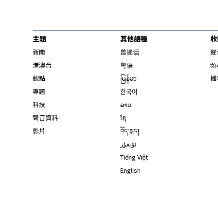
主題
其他語種
收
新聞
普通话
聲
港澳台
粤语
頻
觀點
မြန်မာ
播
專題
한국어
科技
ລາວ
聲音資料
ខ្មែ
影片
བོད་སྐད།
ئۇيغۇر
Tiếng Việt
English