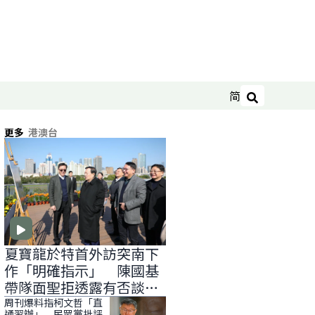
简
搜尋
更多
港澳台
夏寶龍於特首外訪突南下
作「明確指示」 陳國基
帶隊面聖拒透露有否談
「滅赤」
周刊爆料指柯文哲「直
通習辦」 民眾黨批評