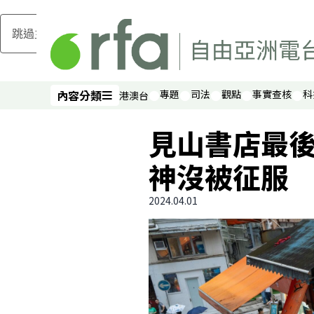
跳過主要內容
內容分類
專題
司法
觀點
事實查核
科
港澳台
內容分類
見山書店最
神沒被征服
2024.04.01