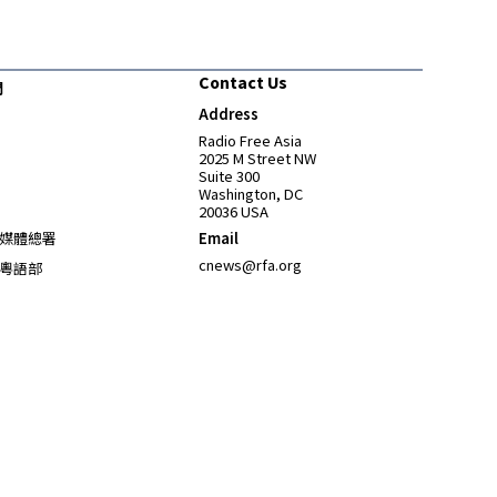
Contact Us
們
Address
Opens in new window
Radio Free Asia
2025 M Street NW
Suite 300
Washington, DC
20036 USA
Opens in new window
媒體總署
Email
Opens in new window
cnews@rfa.org
粵語部
Opens in new window