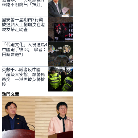
來路不明簡訊「抹紅」
國安警一星期內3行動
被通緝人士劉珈汶在港
親友帶走助查
「代跑文化」入侵渣馬4
中國跑手被DQ 學者：
田總要嚴打
英數千示威者反中國
「超級大使館」爆警民
衝突 一港男被英警檢
控
熱門文章