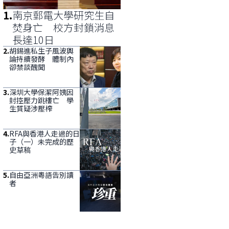
1
.
南京郵電大學研究生自
焚身亡 校方封鎖消息
長達10日
2
.
胡錫進私生子風波輿
論持續發酵 體制內
卻禁談醜聞
3
.
深圳大學保潔阿姨因
封控壓力跳樓亡 學
生質疑涉壓榨
4
.
RFA與香港人走過的日
子（一）未完成的歷
史草稿
5
.
自由亞洲粵語告別讀
者