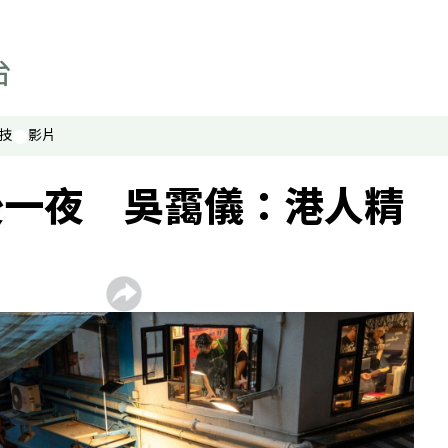
財經自由講
香港人自由講
關於我們
顯示 關於我們 個子版面
聯絡我們
技
影片
最新廣播頻率
後一夜 吳靄儀：港人精
聲音資料
聽眾報料