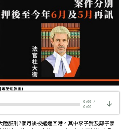
(粵語組製圖)
0:00
/
0:00
國大陸服刑7個月後被遣返回港。其中李子賢及鄭子豪