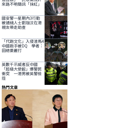
來路不明簡訊「抹紅」
國安警一星期內3行動
被通緝人士劉珈汶在港
親友帶走助查
「代跑文化」入侵渣馬4
中國跑手被DQ 學者：
田總要嚴打
英數千示威者反中國
「超級大使館」爆警民
衝突 一港男被英警檢
控
熱門文章