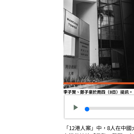
李子賢、鄭子豪於周四（8日）提訊。
「12港人案」中，8人在中