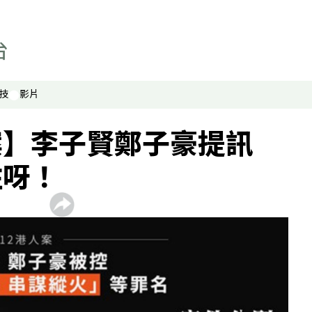
技
影片
案】李子賢鄭子豪提訊
住呀！