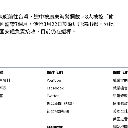
坐快艇前往台灣，途中被廣東海警攔截。8人被控「偷
判監禁7個月，他們3月22日於深圳刑滿出獄，分批
國安處負責接收，目前仍在還柙。
聽
關注我們
關於我
Opens in new window
音資料
YouTube
職業守則
Opens in new window
率表
Facebook
就業機會
Opens in new window
客
Twitter
私隱條款
Opens in new window
聚合新聞（RSS）
使用條款
訂閱電郵新聞
美國全球
美國之音
網站地圖
技術服務