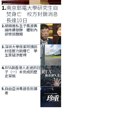
1
.
南京郵電大學研究生自
焚身亡 校方封鎖消息
長達10日
2
.
胡錫進私生子風波輿
論持續發酵 體制內
卻禁談醜聞
3
.
深圳大學保潔阿姨因
封控壓力跳樓亡 學
生質疑涉壓榨
4
.
RFA與香港人走過的日
子（一）未完成的歷
史草稿
5
.
自由亞洲粵語告別讀
者