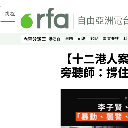
跳過主要內容
內容分類
專題
司法
觀點
事實查核
科
港澳台
內容分類
【十二港人
旁聽師：撐