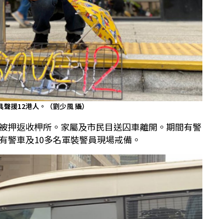
具聲援12港人。（劉少風 攝）
被押返收柙所。家屬及市民目送囚車離開。期間有警
有警車及10多名軍裝警員現場戒備。