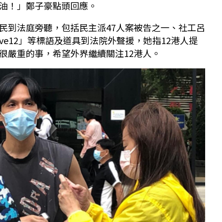
油！」鄭子豪點頭回應。
民到法庭旁聽，包括民主派47人案被告之一、社工呂
ve12」等標語及道具到法院外聲援，她指12港人提
很嚴重的事，希望外界繼續關注12港人。