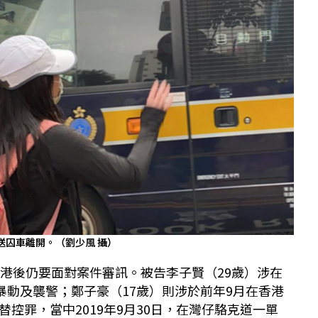
屬送囚車離開。（劉少風 攝）
返港後仍要面對案件審訊。被告李子賢（29歲）涉在
暴動及襲警；鄭子豪（17歲）則涉於前年9月在香港
控罪，當中2019年9月30日，在灣仔駱克道一單