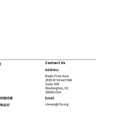
Contact Us
們
Address
Opens in new window
Radio Free Asia
2025 M Street NW
Suite 300
Washington, DC
20036 USA
Opens in new window
媒體總署
Email
Opens in new window
cnews@rfa.org
粵語部
Opens in new window