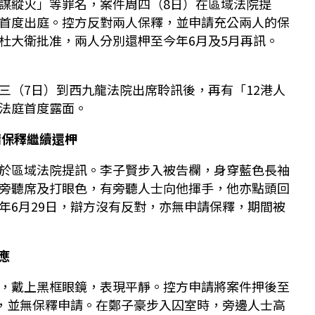
謀縱火」等罪名，案件周四（8日）在區域法院提
首度出庭。控方反對兩人保釋，並申請充公兩人的保
杜大衛批准，兩人分別還柙至今年6月及5月再訊。
三（7日）到西九龍法院出席聆訊後，再有「12港人
法庭首度露面。
請保釋繼續還柙
於區域法院提訊。李子賢步入被告欄，身穿藍色長袖
旁聽席及打眼色，有旁聽人士向他揮手，他亦點頭回
年6月29日，辯方沒有反對，亦無申請保釋，期間被
應
，戴上黑框眼鏡，表現平靜。控方申請將案件押後至
對，並無保釋申請。在鄭子豪步入囚室時，旁邊人士高