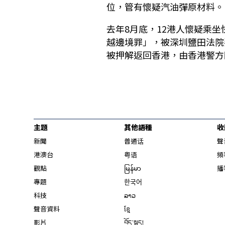
位，管有懷疑汽油彈原材料。
去年8月底，12港人懷疑乘
越邊境罪」，被深圳鹽田法院
被押解返回香港，由香港警方
主題
其他語種
收
新聞
普通话
聲
港澳台
粤语
頻
觀點
မြန်မာ
播
專題
한국어
科技
ລາວ
聲音資料
ខ្មែ
影片
བོད་སྐད།