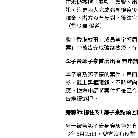
在港仍被控「暴動、襲警、串
訊，這是兩人完成強制檢疫後
釋金，辯方沒有反對，獲法官
（劉少風 報道）
繼「香港故事」成員李宇軒周
案」中被告完成強制檢疫，在
李子賢鄭子豪首度出庭
無申
李子賢及鄭子豪的案件，周四
衫，戴上黑框眼鏡，不時望向
應。控方申請將案件押後至今
告繼續還柙。
旁聽師:撐住呀!
鄭子豪點頭回
另一被告鄭子豪身穿灰色外套
今年5月25日，辯方沒有反