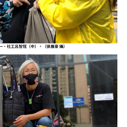
告之一、社工呂智恆（中）。（張展豪 攝）