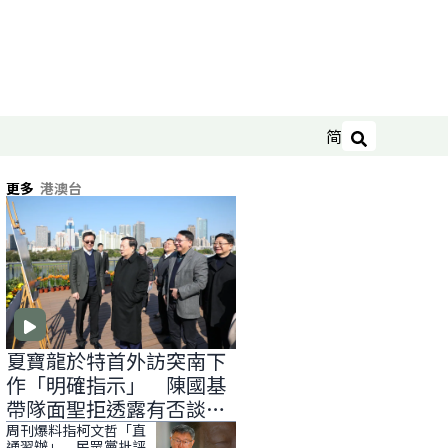
简
搜尋
更多
港澳台
夏寶龍於特首外訪突南下
作「明確指示」 陳國基
帶隊面聖拒透露有否談
「滅赤」
周刊爆料指柯文哲「直
通習辦」 民眾黨批評