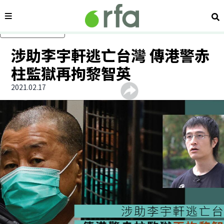
內容分類
搜
跳過主要內容
涉助李宇軒逃亡台灣 傳港警赤
柱監獄再拘黎智英
2021.02.17