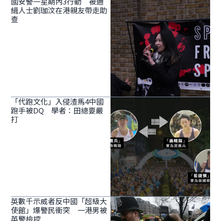
國安警一星期內3行動 被通
緝人士劉珈汶在港親友帶走助
查
「代跑文化」入侵渣馬4中國
跑手被DQ 學者：田總要嚴
打
英數千示威者反中國「超級大
使館」爆警民衝突 一港男被
英警檢控