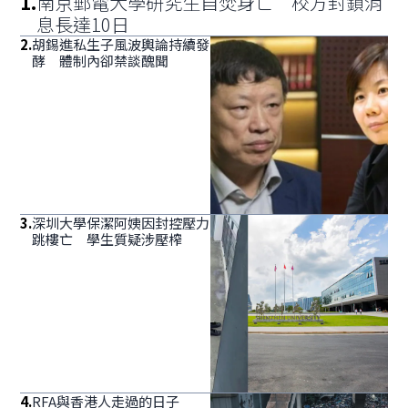
1
.
南京郵電大學研究生自焚身亡 校方封鎖消
息長達10日
2
.
胡錫進私生子風波輿論持續發
酵 體制內卻禁談醜聞
3
.
深圳大學保潔阿姨因封控壓力
跳樓亡 學生質疑涉壓榨
4
.
RFA與香港人走過的日子