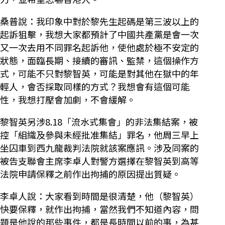
桑普說：我印象中對於黎先生起碼是第三波以上的
起訴狙擊，我想大家都預計了中國共產黨是會一次
又一次去用不同罪名起訴他，使他處於極不安定的
狀態，面臨長期、接續的審訊、監禁，這個操作方
式，可能不只對黎智英，可能是對其他在獄中的年
輕人，會否採取同樣的方式？我想會有這個可能
性，我想打壓會加劇，不會緩解。
黎智英另涉8.18「流水式集會」的非法集結案，被
控「組織及參與未經批准集結」罪名，他周三早上
坐囚車到西九龍裁判法院就該案應訊。涉及同案的
被告支聯會主席李卓人對警方選擇在黎智英到高等
法院申請保釋之前作出拘捕的原因提出質疑。
李卓人說：大家看到時間是很清楚，他（黎智英）
快要保釋，就作出拘捕，當然我們不知道內容，問
題是他說的那些事件，都是長時間以前的事，為甚