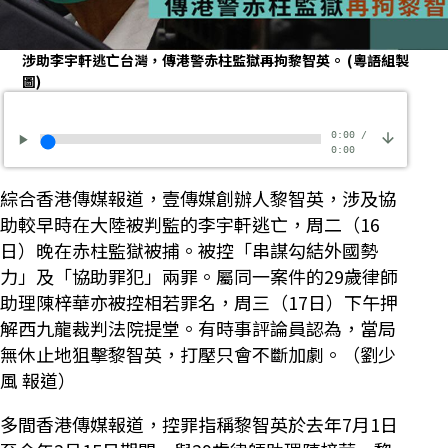
涉助李宇軒逃亡台灣，傳港警赤柱監獄再拘黎智英。
(粵語組製
圖)
0:00
/
0:00
綜合香港傳媒報道，壹傳媒創辦人黎智英，涉及協
助較早時在大陸被判監的李宇軒逃亡，周二（16
日）晚在赤柱監獄被捕。被控「串謀勾結外國勢
力」及「協助罪犯」兩罪。屬同一案件的29歲律師
助理陳梓華亦被控相若罪名，周三（17日）下午押
解西九龍裁判法院提堂。有時事評論員認為，當局
無休止地狙擊黎智英，打壓只會不斷加劇。（劉少
風 報道）
多間香港傳媒報道，控罪指稱黎智英於去年7月1日