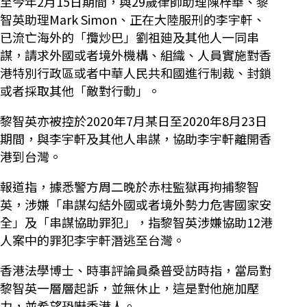
至今年2月15日期間，與29歲律師助理陳梓華、黎
智英助理Mark Simon、正在大陸服刑的李宇軒、
已流亡海外的「攬炒巴」劉祖廸及其他人一同串
謀，請求外國或者境外機構、組織、人員實施對香
港特別行政區或者中華人民共和國進行制裁、封鎖
或者採取其他「敵對行動」。
黎智英亦被控於2020年7月某日至2020年8月23日
期間，與李宇軒及其他人串謀，協助李宇軒離開香
港到台灣。
報道指，據悉警方周二晚於赤柱監獄再拘捕黎智
英，涉嫌「串謀勾結外國或者境外勢力危害國家安
全」及「串謀協助罪犯」，指黎智英涉嫌協助12港
人案中的罪犯李宇軒潛逃至台灣。
香港法學博士、時事評論員桑普受訪時指，當局對
黎智英一層層起訴，並無休止，這是對他施加壓
力，並希望恐嚇香港人。