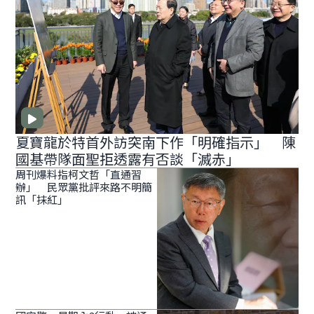
夏寶龍於特首外訪突南下作「明確指示」 陳
國基帶隊面聖拒透露有否談「滅赤」
周刊爆料指柯文哲「直通習
辦」 民眾黨批評來路不明簡
訊「抹紅」