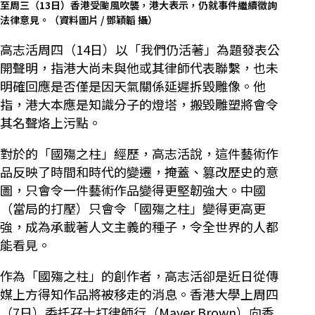
至周三（13日）香港受颱風吹襲，港大表示，仍就事件繼續徵詢
法律意見。（資料圖片 / 鄧穎韜 攝）
高志活周四（14日）以「我們仍活著」為題發表公
開聲明，指港大尚未與他或其律師代表聯繫，也未
明確回應是否僅是因天氣關係延遲拆毀雕像。他
指，港大本應是知識分子的燈塔，搬毀雕塑將會令
其名聲烙上污點。
對於的「國殤之柱」經歷，高志活說，這件藝術作
品反映了時間和時代的變遷，掩蓋、篡改歷史的意
圖，只會令一件藝術作品變得更堅韌強大。中國
（當局的打壓）只會令「國殤之柱」變得更高更
強，成為承載著人文主義的種子，令全世界的人都
能看見。
作為「國殤之柱」的創作者，高志活卻是近日從傳
媒上方得知作品將被移走的消息。香港大學上周四
（7日）委托孖士打律師行（Mayer Brown）向香