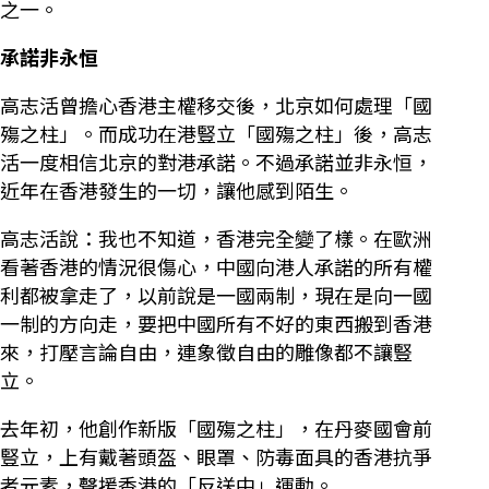
之一。
承諾非永恒
高志活曾擔心香港主權移交後，北京如何處理「國
殤之柱」。而成功在港豎立「國殤之柱」後，高志
活一度相信北京的對港承諾。不過承諾並非永恒，
近年在香港發生的一切，讓他感到陌生。
高志活說：我也不知道，香港完全變了樣。在歐洲
看著香港的情況很傷心，中國向港人承諾的所有權
利都被拿走了，以前說是一國兩制，現在是向一國
一制的方向走，要把中國所有不好的東西搬到香港
來，打壓言論自由，連象徵自由的雕像都不讓豎
立。
去年初，他創作新版「國殤之柱」，在丹麥國會前
豎立，上有戴著頭盔、眼罩、防毒面具的香港抗爭
者元素，聲援香港的「反送中」運動。