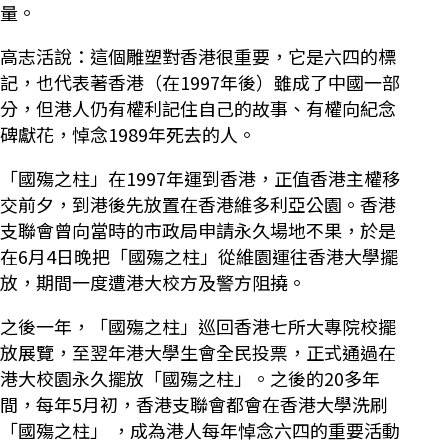
量。
高志活說：這個雕塑對香港很重要，它是六四的標
記，也代表著香港（在1997年後）雖成了中國一部
分，但港人仍有權利記住自己的故事、有權向紀念
碑獻花，悼念1989年死去的人。
「國殤之柱」在1997年運到香港，正值香港主權移
交前夕，到港後先放置在香港維多利亞公園。香港
支聯會曾向當時的市政局申請永久場地不果，於是
在6月4日晚把「國殤之柱」從維園運往香港大學擺
放，期間一度遭港大校方及警方阻撓。
之後一年，「國殤之柱」巡回香港七所大專院校擺
放展覽，至翌年港大學生會全民投票，正式通過在
港大校園永久擺放「國殤之柱」。之後的20多年
間，每年5月初，香港支聯會都會在香港大學洗刷
「國殤之柱」 ，成為港人每年悼念六四的重要活動