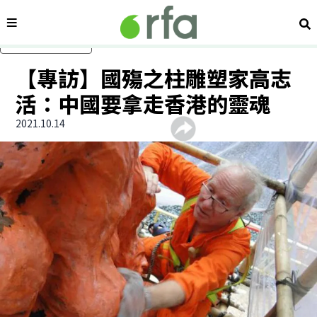
內容分類
搜
跳過主要內容
【專訪】國殤之柱雕塑家高志
活：中國要拿走香港的靈魂
2021.10.14