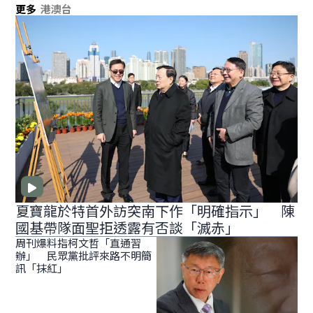
更多
港澳台
夏寶龍於特首外訪突南下作「明確指示」 陳
國基帶隊面聖拒透露有否談「滅赤」
周刊爆料指柯文哲「直通習
辦」 民眾黨批評來路不明簡
訊「抹紅」