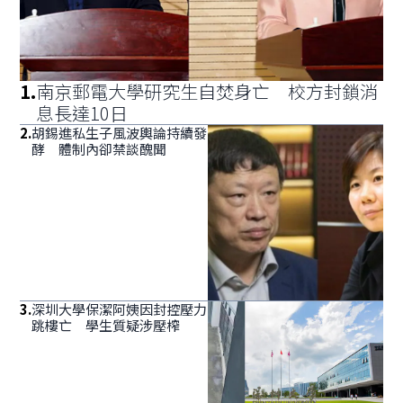
1
.
南京郵電大學研究生自焚身亡 校方封鎖消
息長達10日
2
.
胡錫進私生子風波輿論持續發
酵 體制內卻禁談醜聞
3
.
深圳大學保潔阿姨因封控壓力
跳樓亡 學生質疑涉壓榨