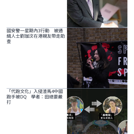
國安警一星期內3行動 被通
緝人士劉珈汶在港親友帶走助
查
「代跑文化」入侵渣馬4中國
跑手被DQ 學者：田總要嚴
打