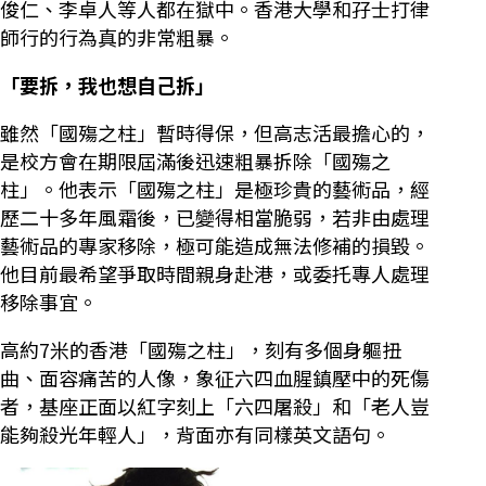
俊仁、李卓人等人都在獄中。香港大學和孖士打律
師行的行為真的非常粗暴。
「要拆，我也想自己拆」
雖然「國殤之柱」暫時得保，但高志活最擔心的，
是校方會在期限屆滿後迅速粗暴拆除「國殤之
柱」。他表示「國殤之柱」是極珍貴的藝術品，經
歷二十多年風霜後，已變得相當脆弱，若非由處理
藝術品的專家移除，極可能造成無法修補的損毀。
他目前最希望爭取時間親身赴港，或委托專人處理
移除事宜。
高約7米的香港「國殤之柱」，刻有多個身軀扭
曲、面容痛苦的人像，象征六四血腥鎮壓中的死傷
者，基座正面以紅字刻上「六四屠殺」和「老人豈
能夠殺光年輕人」，背面亦有同樣英文語句。