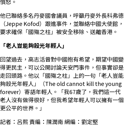
憤怒。
他已聯絡多名丹麥國會議員，呼籲丹麥外長科弗德
（Jeppe Kofod）跟進事件，並聯絡中國大使館，
要求確保「國殤之柱」被安全移除、送離香港。
「老人豈能夠殺光年輕人」
回望過去，高志活曾對中國抱有希望，期望中國變
得更民主，可以公開討論天安門事件，但事實卻是
走回頭路。他以「國殤之柱」上的一句「老人豈能
夠殺光年輕人」（The old cannot kill the young
forever）寄語年輕人。「我67歲了，我們這一代
老人沒有做得很好，但我希望年輕人可以擁有一個
更公平的世界。」
記者：呂熙 責編：陳潤南 網編：劉定堅