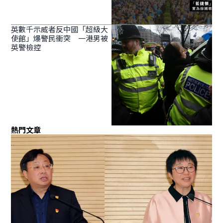
英數千示威者反中國「超級大
使館」爆警民衝突 一港男被
英警檢控
熱門文章