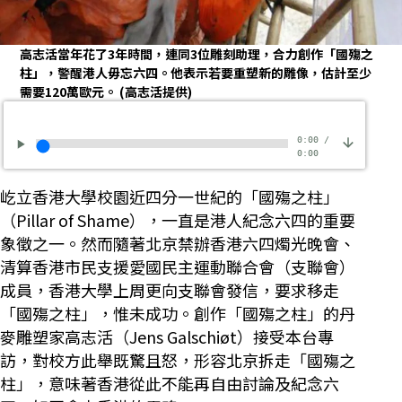
高志活當年花了3年時間，連同3位雕刻助理，合力創作「國殤之
柱」，警醒港人毋忘六四。他表示若要重塑新的雕像，估計至少
需要120萬歐元。
(高志活提供)
0:00
/
0:00
屹立香港大學校園近四分一世紀的「國殤之柱」
（Pillar of Shame），一直是港人紀念六四的重要
象徵之一。然而隨著北京禁辦香港六四燭光晚會、
清算香港市民支援愛國民主運動聯合會（支聯會）
成員，香港大學上周更向支聯會發信，要求移走
「國殤之柱」，惟未成功。創作「國殤之柱」的丹
麥雕塑家高志活（Jens Galschiøt）接受本台專
訪，對校方此舉既驚且怒，形容北京拆走「國殤之
柱」，意味著香港從此不能再自由討論及紀念六