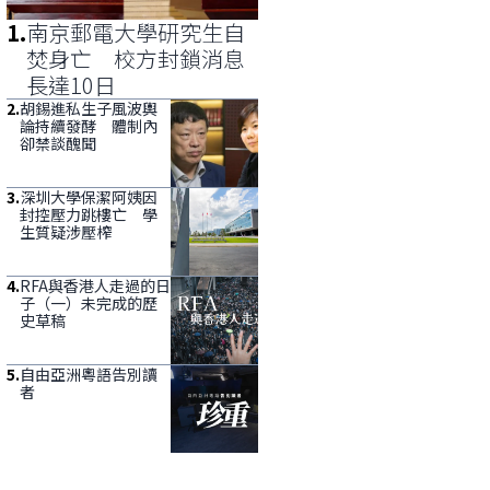
1
.
南京郵電大學研究生自
焚身亡 校方封鎖消息
長達10日
2
.
胡錫進私生子風波輿
論持續發酵 體制內
卻禁談醜聞
3
.
深圳大學保潔阿姨因
封控壓力跳樓亡 學
生質疑涉壓榨
4
.
RFA與香港人走過的日
子（一）未完成的歷
史草稿
5
.
自由亞洲粵語告別讀
者