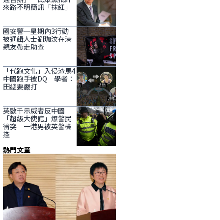
來路不明簡訊「抹紅」
國安警一星期內3行動
被通緝人士劉珈汶在港
親友帶走助查
「代跑文化」入侵渣馬4
中國跑手被DQ 學者：
田總要嚴打
英數千示威者反中國
「超級大使館」爆警民
衝突 一港男被英警檢
控
熱門文章