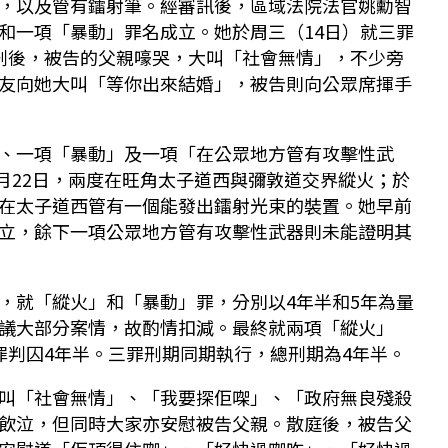
，以及管有鐳射筆。經審訊後，區域法院法官姚勳智
和一項「暴動」罪名成立。她於周三（14日）就三罪
刑後，被告的父親嚎哭，大叫「社會無情」，不少旁
友向她大叫「等你出來結婚」，被告則向公眾席揮手
、一項「暴動」及一項「在公眾地方管有攻擊性武
9月22日，兩度在旺角太子道西與彌敦道交界縱火；於
在太子道西管有一個能發出鐳射光束的裝置。她早前
立，餘下一項公眾地方管有攻擊性武器則未能證明其
，就「縱火」和「暴動」罪，分別以4年半和5年為量
議大部分案情，故酌情扣減。最終就兩項「縱火」
罪判囚4年半。三罪刑期同期執行，總刑期為4年半。
叫「社會無情」、「我要探佢㗎」、「政府無良殘殺
飲泣，但同時大家亦安慰被告父親。散庭後，被告父