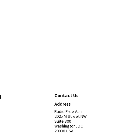
Contact Us
們
Address
Opens in new window
Radio Free Asia
2025 M Street NW
Suite 300
Washington, DC
20036 USA
Opens in new window