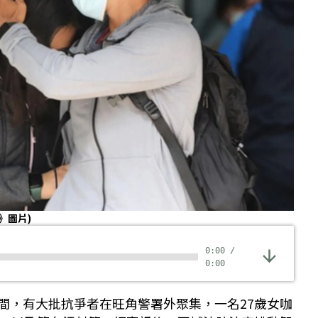
》圖片)
0:00
/
0:00
動期間，有大批抗爭者在旺角警署外聚集，一名27歲女咖