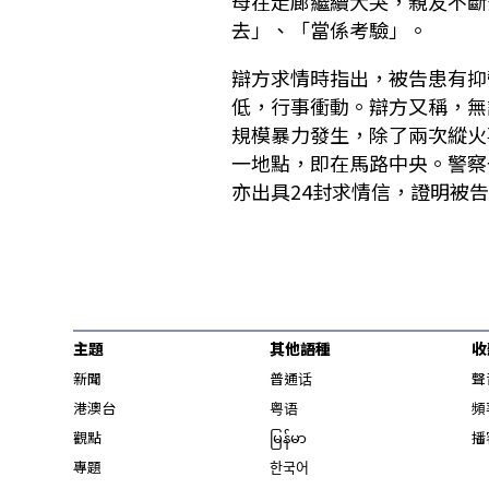
母在走廊繼續大哭，親友不斷
去」、「當係考驗」。
辯方求情時指出，被告患有抑
低，行事衝動。辯方又稱，無
規模暴力發生，除了兩次縱火
一地點，即在馬路中央。警察
亦出具24封求情信，證明被
主題
其他語種
收
新聞
普通话
聲
港澳台
粤语
頻
觀點
မြန်မာ
播
專題
한국어