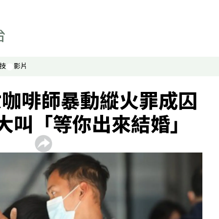
聯絡我們
最新廣播頻率
聲音資料
聽眾報料
技
影片
女咖啡師暴動縱火罪成囚
大叫「等你出來結婚」