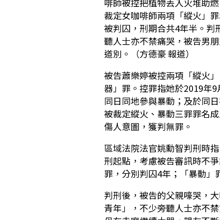
啡師被控把植物丟入火堆助燃
裁定女咖啡師兩項「縱火」罪
被判囚，刑期合共4年半。判
聽人士亦不禁痛哭，被告男朋
道別。（方德豪 報道）
被告蕭樂婷被控兩項「縱火」
器」罪。控罪指她於2019年
同日同地參與暴動；及於同日
被裁定縱火、暴動三罪罪名成
傷人意圖，獲判無罪。
區域法院法官姚勳智判刑時指
刑起點，考慮被告審訊時不爭
罪，分別判囚4年；「暴動」
判刑後，被告的父親嚎哭，大
青年」，不少旁聽人士亦不禁