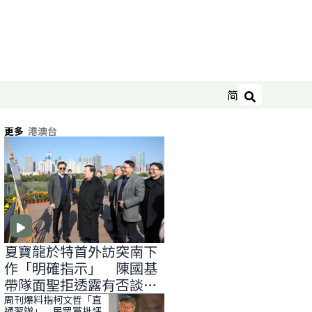
简
搜尋
更多
港澳台
夏寶龍於特首外訪突南下
作「明確指示」 陳國基
帶隊面聖拒透露有否談
「滅赤」
周刊爆料指柯文哲「直
通習辦」 民眾黨批評