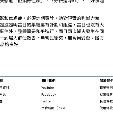
安慰道「佢頂得住㗎」、「好快過㗎咋」、「好快過
鬱和焦慮症，必須定期覆診，她對現實的判斷力較
證據證明當日的集結屬有計劃和組織，當日也沒有大
事件外，整體算是和平進行，而且兩次縱火發生在同
一到場人群便散去，無警民衝突，無警員受傷。辯方
告品格良好。
聽
關注我們
關於我
Opens in new window
音資料
YouTube
職業守則
Opens in new window
率表
Facebook
就業機會
Opens in new window
客
Twitter
私隱條款
Opens in new window
聚合新聞（RSS）
使用條款