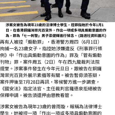
涉案女被告為現年23歲的法律博士學生，控罪指她於今年1月1
日，在香港銅鑼灣崇光百貨外，作出一項或多項具煽動意圖的作
為，即為「七一刺警」男子梁健輝進行悼念。
(路透社資料圖片)
再有人被控「煽動罪」，香港警方周四（6月1日）
拘捕一名23歲女子，指控她涉嫌違反《刑事罪行條
例》中「作出具煽動意圖的作為」罪及「管有煽動
刊物」罪，案件周五（2日）午在西九龍裁判法院
提堂。涉案事件發生在今年元旦日，跟被告在銅鑼
灣崇光百貨外展示素描等有關。被告暫毋須答辯，
案件押後至7月28日再訊，等候警方進一步調查，
《國安法》指定法官、主任裁判官羅德泉拒絕被告
保釋申請，被告須還押由懲教看管。
涉案女被告為現年23歲的曾雨璇，報稱為法律博士
學生，她被控一項「作出一項或多項具煽動意圖的