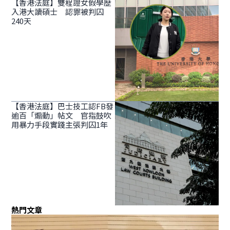
【香港法庭】雙程證女假學歷
入港大讀碩士 認罪被判囚
240天
【香港法庭】巴士技工認FB發
逾百「煽動」帖文 官指鼓吹
用暴力手段實踐主張判囚1年
熱門文章