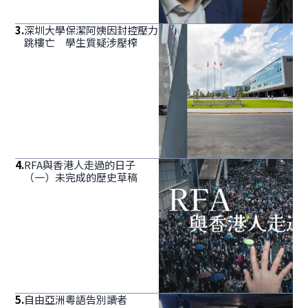
3
.
深圳大學保潔阿姨因封控壓力
跳樓亡 學生質疑涉壓榨
4
.
RFA與香港人走過的日子
（一）未完成的歷史草稿
5
.
自由亞洲粵語告別讀者