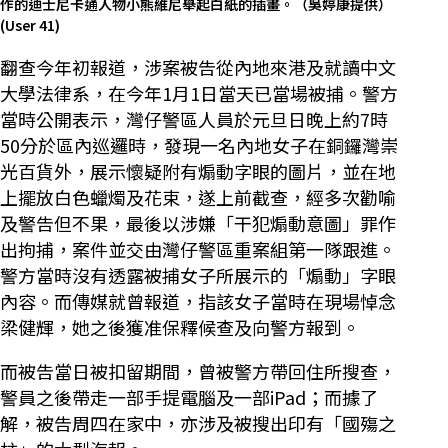
作的迪士尼卡通人物小熊維尼舉起白紙的插畫。（吳婷康提供）
(User 41)
翻查今年初報道，涉案被告從內地來港及就讀中文
大學法律系，在今年1月1日當天已當場被捕。警方
當時公開表示，灣仔警區人員於元旦日晚上約7時
50分於區內巡邏時，發現一名內地女子在銅鑼灣崇
光百貨外，展示懷疑附有煽動字眼的圖片，並在地
上擺放白色蠟燭及花束，遂上前截查，經多次勸喻
及警告但不果，最後以涉嫌「干犯煽動意圖」罪作
出拘捕，案件並交由灣仔警區重案組第一隊跟進。
警方當時沒有透露被捕女子所展示的「煽動」字眼
內容。而傳媒就曾報道，指該女子當時在現場悼念
梁健輝，她之後獲准保釋候查及向警方報到。
而被告當日被扣留期間，曾被警方帶回住所搜查，
警員之後帶走一部手提電腦及一部iPad；而據了
解，被告周四在家中，亦涉及被搜出印有「國殤之