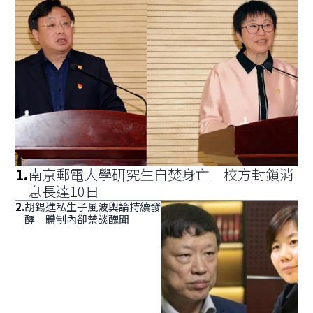
1
.
南京郵電大學研究生自焚身亡 校方封鎖消
息長達10日
2
.
胡錫進私生子風波輿論持續發
酵 體制內卻禁談醜聞