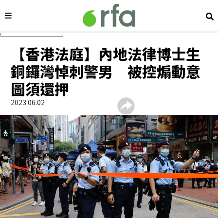
內容分類
搜
跳過主要內容
【香港法庭】內地法律博士生
銅鑼灣悼刺警男 被控煽動意
圖須還押
2023.06.02