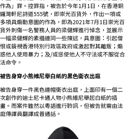
作為」罪。控罪指，被告於今年1月1日，在香港銅
鑼灣軒尼詩道555號，即崇光百貨外，作出一項或
多項具煽動意圖的作為，即為2021年7月1日崇光百
貨外刺傷一名警務人員的梁健輝進行悼念，並展示
一幅梁健輝的素描連同一些陳述，具意圖：引起僧
恨或藐視香港特別行政區政府或激起對其離叛；煽
惑他人使用暴力；及/或慫使他人不守法或不服從合
法命令。
被告身穿小熊維尼舉白紙的黑色衛衣出庭
被告身穿一件黑色連帽衛衣出庭，上面印有一個二
次創作的迪士尼卡通人物小熊維尼舉起白紙的插
畫。而案件雖然以粵語進行聆訊，但被告就需由法
庭傳譯員翻譯成普通話。