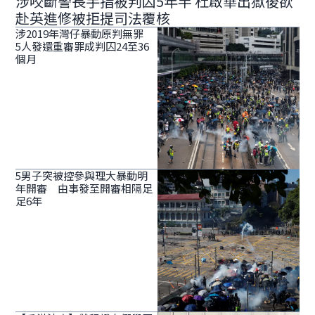
涉咬斷警長手指被判囚5年半 杜啟華出獄後欲
赴英進修被拒提司法覆核
涉2019年灣仔暴動原判無罪
5人發還重審罪成判囚24至36
個月
5男子突被控參與理大暴動明
年開審 由事發至開審相隔足
足6年