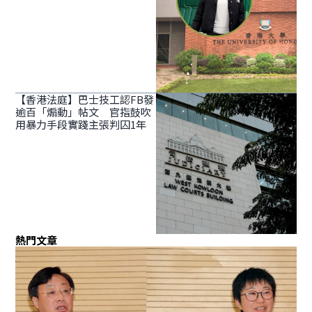
【香港法庭】巴士技工認FB發
逾百「煽動」帖文 官指鼓吹
用暴力手段實踐主張判囚1年
熱門文章