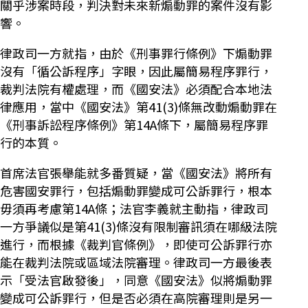
關乎涉案時段，判決對未來新煽動罪的案件沒有影
響。
律政司一方就指，由於《刑事罪行條例》下煽動罪
沒有「循公訴程序」字眼，因此屬簡易程序罪行，
裁判法院有權處理，而《國安法》必須配合本地法
律應用，當中《國安法》第41(3)條無改動煽動罪在
《刑事訴訟程序條例》第14A條下，屬簡易程序罪
行的本質。
首席法官張舉能就多番質疑，當《國安法》將所有
危害國安罪行，包括煽動罪變成可公訴罪行，根本
毋須再考慮第14A條；法官李義就主動指，律政司
一方爭議似是第41(3)條沒有限制審訊須在哪級法院
進行，而根據《裁判官條例》，即使可公訴罪行亦
能在裁判法院或區域法院審理。律政司一方最後表
示「受法官啟發後」，同意《國安法》似將煽動罪
變成可公訴罪行，但是否必須在高院審理則是另一