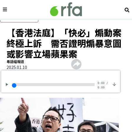
內容分類
搜
跳過主要內容
【香港法庭】「快必」煽動案
終極上訴 需否證明煽暴意圖
或影響立場蘋果案
粵語組報道
2025.01.10
0:00
/
0:00