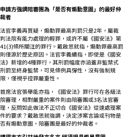
申請方強調陪審團為「是否有煽動意圖」的最好仲
裁者
法官李義再質疑，煽動罪最高判罰只是2年，屬裁
判法院有能力處理的輕罪，或許不屬《國安法》第
41(3)條所關注的罪行。戴啟思就指，煽動罪最高罰
則僅源於歷史原因。法官李義續指，即使是《國安
法》新增的4種罪行，其刑罰幅度亦涵蓋非監禁式
刑罰至終身監禁，可見條例具彈性，沒有強制規
限，僅視乎控罪嚴重性。
首席法官張舉能亦指，《國安法》罪行可在各級法
院審理，相對嚴重的案件則由陪審團或3名法官審
理，反問如此做法不正切合《國安法》從速處理案
件的要求？戴啟思就強調，決定涉案言論或刊物是
否有煽動意圖，陪審團是最好的仲裁者。
譚得志方引甘地發言名言 稱須證具煽暴意圖