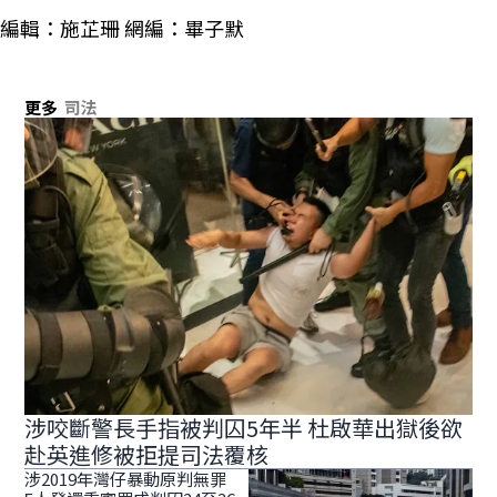
編輯：施芷珊 網編：畢子默
更多
司法
涉咬斷警長手指被判囚5年半 杜啟華出獄後欲
赴英進修被拒提司法覆核
涉2019年灣仔暴動原判無罪