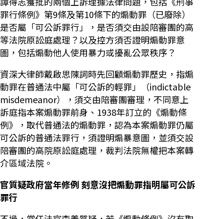
譚得志獲批的兩個上訴理據法律問題，包括《刑事
罪行條例》第9條及第10條下的煽動罪（已廢除）
是否屬「可公訴罪行」，是否須交由設陪審團的高
等法院原訟庭處理？以及控方須否證明煽動罪意
圖，包括煽動他人使用暴力或擾亂公眾秩序？
資深大律師戴啟思陳詞時先回顧煽動罪歷史，指煽
動罪在普通法中屬「可公訴的輕罪」（indictable
misdemeanor），須交由陪審團審理，不同意上
訴庭指本案煽動罪前身、1938年訂立的《煽動條
例》，取代普通法的煽動罪，認為本案煽動罪仍屬
可公訴的普通法罪行，須證明煽暴意圖，並須交設
陪審團的高院原訟庭處理，裁判法院無權把本案轉
介區域法院。
官質疑政府當年修例 刻意沒把煽動罪指明屬可公訴
罪行
不過，常任法官李義質疑，若《煽動條例》沒有取