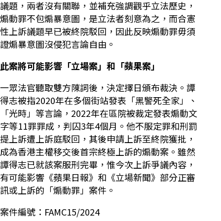
議題，兩者沒有關聯，並補充強調觀乎立法歷史，
煽動罪不包煽暴意圖，是立法者刻意為之，而合憲
性上訴議題早已被終院駁回，因此反映煽動罪毋須
證煽暴意圖沒侵犯言論自由。
此案將可能影響「立場案」和「蘋果案」
一眾法官聽取雙方陳詞後，決定擇日頒布裁決。譚
得志被指2020年在多個街站發表「黑警死全家」、
「光時」等言論，2022年在區院被裁定發表煽動文
字等11罪罪成，判囚3年4個月。他不服定罪和刑罰
提上訴遭上訴庭駁回，其後申請上訴至終院獲批，
成為香港主權移交後首宗終極上訴的煽動案。雖然
譚得志已就該案服刑完畢，惟今次上訴爭議內容，
有可能影響《蘋果日報》和《立場新聞》部分正審
訊或上訴的「煽動罪」案件。
案件編號：FAMC15/2024