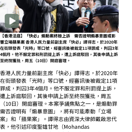
【香港法庭】「快必」煽動案終極上訴 需否證明煽暴意圖或影
響立場蘋果案
香港人民力量前副主席「快必」譚得志，於2020年
在街頭發表「光時」等口號，經審訊後被裁定11項罪成，判囚3年
4個月。他不服定罪和刑罰提上訴，遭上訴庭駁回，其後申請上訴
至終院獲批，周五（10日）開庭審理。
香港人民力量前副主席「快必」譚得志，於2020年
在街頭發表「光時」等口號，經審訊後被裁定11項
罪成，判囚3年4個月。他不服定罪和刑罰提上訴，
遭上訴庭駁回，其後申請上訴至終院獲批，周五
（10日）開庭審理。本案爭議焦點之一，是煽動罪
需否證明有「煽暴意圖」，將有可能牽動「立場
案」和「蘋果案」。譚得志由資深大律師戴啟思代
表，他引述印度聖雄甘地（Mohandas