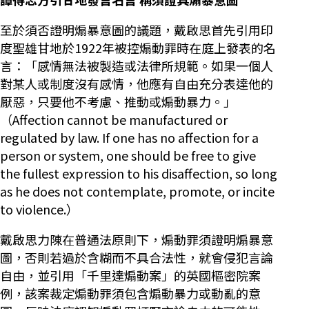
至於須否證明煽暴意圖的議題，戴啟思首先引用印
度聖雄甘地於1922年被控煽動罪時在庭上發表的名
言：「感情無法被製造或法律所規範。如果一個人
對某人或制度沒有感情，他應有自由充分表達他的
厭惡，只要他不考慮、推動或煽動暴力。」
（Affection cannot be manufactured or
regulated by law. If one has no affection for a
person or system, one should be free to give
the fullest expression to his disaffection, so long
as he does not contemplate, promote, or incite
to violence.）
戴啟思力陳在普通法原則下，煽動罪須證明煽暴意
圖，否則若過於含糊而不具合法性，就會侵犯言論
自由，並引用「千里達煽動案」的英國樞密院案
例，該案裁定煽動罪須包含煽動暴力或動亂的意