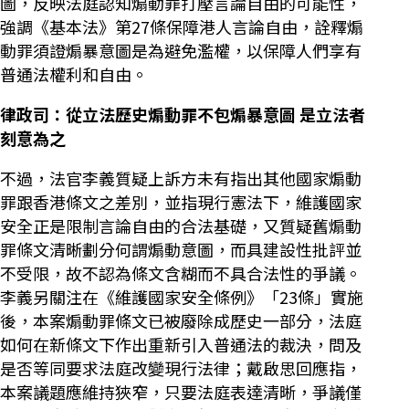
圖，反映法庭認知煽動罪打壓言論自由的可能性，
強調《基本法》第27條保障港人言論自由，詮釋煽
動罪須證煽暴意圖是為避免濫權，以保障人們享有
普通法權利和自由。
律政司：從立法歷史煽動罪不包煽暴意圖 是立法者
刻意為之
不過，法官李義質疑上訴方未有指出其他國家煽動
罪跟香港條文之差別，並指現行憲法下，維護國家
安全正是限制言論自由的合法基礎，又質疑舊煽動
罪條文清晰劃分何謂煽動意圖，而具建設性批評並
不受限，故不認為條文含糊而不具合法性的爭議。
李義另關注在《維護國家安全條例》「23條」實施
後，本案煽動罪條文已被廢除成歷史一部分，法庭
如何在新條文下作出重新引入普通法的裁決，問及
是否等同要求法庭改變現行法律；戴啟思回應指，
本案議題應維持狹窄，只要法庭表達清晰，爭議僅