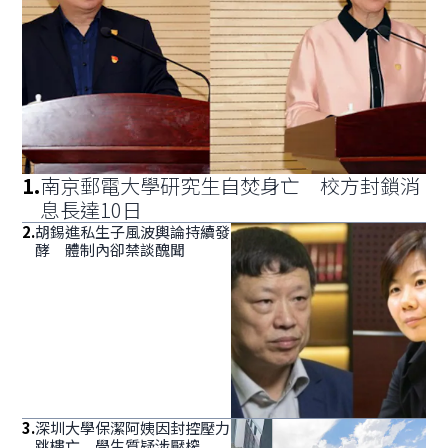
1
.
南京郵電大學研究生自焚身亡 校方封鎖消
息長達10日
2
.
胡錫進私生子風波輿論持續發
酵 體制內卻禁談醜聞
3
.
深圳大學保潔阿姨因封控壓力
跳樓亡 學生質疑涉壓榨