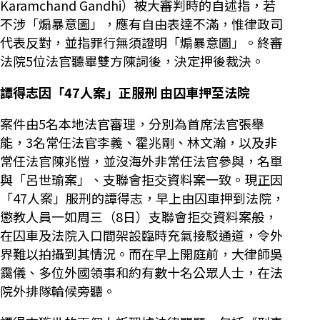
Karamchand Gandhi）被大審判時的自述指，若
不涉「煽暴意圖」，應有自由表達不滿，惟律政司
代表反對，並指罪行無須證明「煽暴意圖」。終審
法院5位法官聽畢雙方陳詞後，決定押後裁決。
譚得志因「47人案」正服刑 由囚車押至法院
案件由5名本地法官審理，分別為首席法官張舉
能，3名常任法官李義、霍兆剛、林文瀚，以及非
常任法官陳兆愷，並沒海外非常任法官參與，名單
與「呂世瑜案」、支聯會拒交資料案一致。現正因
「47人案」服刑的譚得志，早上由囚車押到法院，
懲教人員一如周三（8日）支聯會拒交資料案般，
在囚車及法院入口間架設臨時充氣接駁通道，令外
界難以拍攝到其情況。而在早上開庭前，大律師吳
靄儀、多位外國領事和約有數十名公眾人士，在法
院外排隊輪候旁聽。