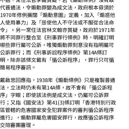
代普通法，令煽動罪變為成文法，政府根本毋須於
1970年修例擴闊「煽動意圖」定義，加入「煽惑他
人使用暴力」及「慫使他人不守法或不服從合法命
令」。另一常任法官林文翰亦質疑，政府於1971年
將不同罪行整合至《刑事罪行條例》時，明確訂明
哪些罪行屬可公訴，唯獨煽動罪刻意沒有指明屬可
公訴罪行；而《刑事訴訟程序條例》第14A條訂
明，除非該條文載有「循公訴程序」，罪行只可循
簡易程序審訊。
戴啟思回應指，1938年《煽動條例》只是複製普通
法，立法時仍未有第14A條，故不會有「循公訴程
序」字眼；即使該法例是成文法，仍屬可公訴罪
行；又指《國安法》第41(3)條訂明「香港特別行政
區管轄的危害國家安全犯罪案件的審判循公訴程序
進行」，煽動罪屬危害國安罪行，故應循公訴程序
交陪審團審理。