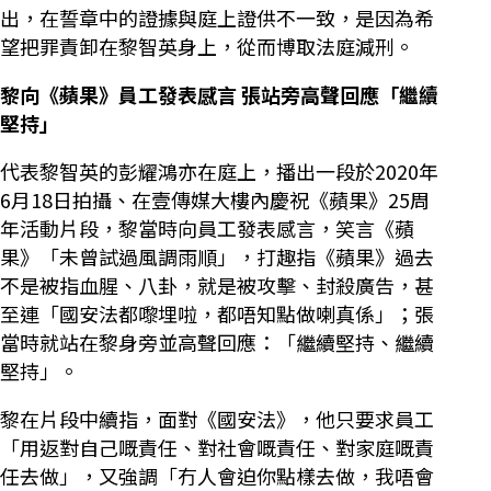
出，在誓章中的證據與庭上證供不一致，是因為希
望把罪責卸在黎智英身上，從而博取法庭減刑。
黎向《蘋果》員工發表感言 張站旁高聲回應「繼續
堅持」
代表黎智英的彭耀鴻亦在庭上，播出一段於2020年
6月18日拍攝、在壹傳媒大樓內慶祝《蘋果》25周
年活動片段，黎當時向員工發表感言，笑言《蘋
果》「未曾試過風調雨順」，打趣指《蘋果》過去
不是被指血腥、八卦，就是被攻擊、封殺廣告，甚
至連「國安法都嚟埋啦，都唔知點做喇真係」；張
當時就站在黎身旁並高聲回應：「繼續堅持、繼續
堅持」。
黎在片段中續指，面對《國安法》，他只要求員工
「用返對自己嘅責任、對社會嘅責任、對家庭嘅責
任去做」，又強調「冇人會迫你點樣去做，我唔會