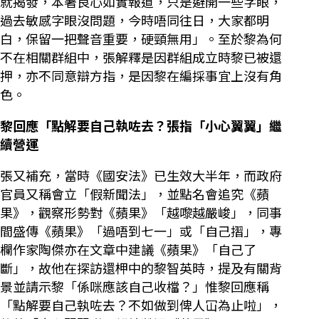
就揭發，本著良心如實報道，只是避開一些字眼，
過去敏感字眼沒問題，今時唔同往日，大家都明
白，保留一把聲音重要，硬頸無用」。至於黎為何
不在相關群組中，張解釋是因群組成立時黎已被還
押，亦不同意辯方指，是因黎在編採事宜上沒有角
色。
黎回應「點解要自己執咗去？張指「小心翼翼」繼
續營運
張又補充，當時《國安法》已生效大半年，而政府
官員又稱會立「假新聞法」，並點名會追究《蘋
果》，觀察形勢對《蘋果》「越嚟越嚴峻」，同事
間盛傳《蘋果》「過唔到七一」或「自己摺」，專
欄作家陶傑亦在文章中建議《蘋果》「自己了
斷」，故他在探訪還柙中的黎智英時，提及有關背
景並請示黎「係咪應該自己收檔？」惟黎回應稱
「點解要自己執咗去？不如做到俾人冚為止啦」，