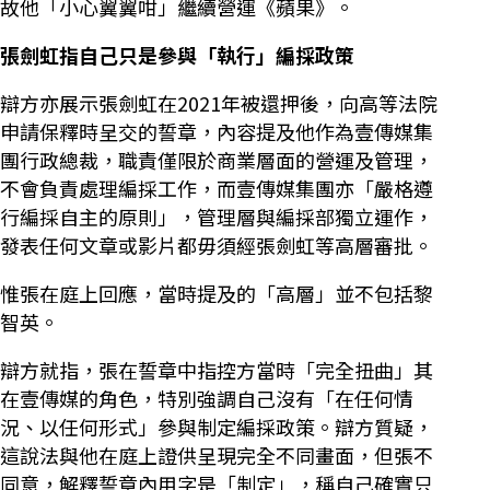
故他「小心翼翼咁」繼續營運《蘋果》。
張劍虹指自己只是參與「執行」編採政策
辯方亦展示張劍虹在2021年被還押後，向高等法院
申請保釋時呈交的誓章，內容提及他作為壹傳媒集
團行政總裁，職責僅限於商業層面的營運及管理，
不會負責處理編採工作，而壹傳媒集團亦「嚴格遵
行編採自主的原則」，管理層與編採部獨立運作，
發表任何文章或影片都毋須經張劍虹等高層審批。
惟張在庭上回應，當時提及的「高層」並不包括黎
智英。
辯方就指，張在誓章中指控方當時「完全扭曲」其
在壹傳媒的角色，特別強調自己沒有「在任何情
況、以任何形式」參與制定編採政策。辯方質疑，
這說法與他在庭上證供呈現完全不同畫面，但張不
同意，解釋誓章內用字是「制定」，稱自己確實只