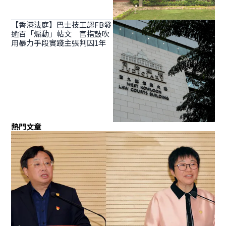
【香港法庭】巴士技工認FB發
逾百「煽動」帖文 官指鼓吹
用暴力手段實踐主張判囚1年
熱門文章