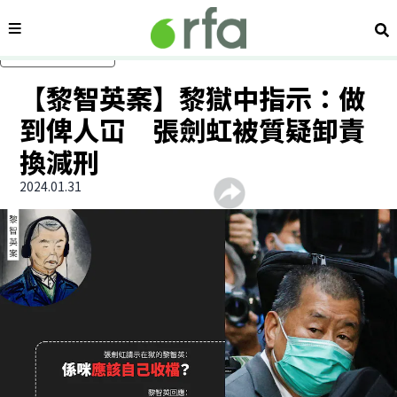
內容分類
搜
跳過主要內容
【黎智英案】黎獄中指示：做
到俾人冚 張劍虹被質疑卸責
換減刑
2024.01.31