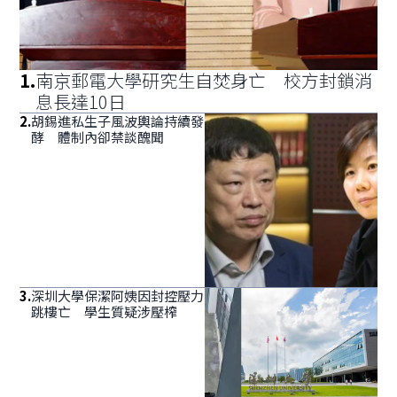
1
.
南京郵電大學研究生自焚身亡 校方封鎖消
息長達10日
2
.
胡錫進私生子風波輿論持續發
酵 體制內卻禁談醜聞
3
.
深圳大學保潔阿姨因封控壓力
跳樓亡 學生質疑涉壓榨