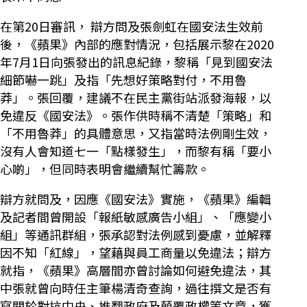
在第20日審訊， 辯方問及張劍虹在國安法生效前
後，《蘋果》內部的應對情況，包括展示黎在2020
年7月1日向張發出的訊息紀錄，黎稱「見到國安法
細節嚇一跳」及指「先想好策略對付，不用魯
莽」。張回覆，建議不在民主黨街站派發海報，以
免違反《國安法》。張作供時稱不清楚「策略」和
「不用魯莽」的具體意思，又指當時法例剛生效，
沒有人會知道七一「點樣發生」，而黎有稱「要小
心啲」，但同時表明會繼續幫忙籌款。
辯方就問及，因應《國安法》實施，《蘋果》編輯
及記者間曾開設「報紙敏感廣告小組」、「應變小
組」等通訊群組，張承認對法例感到憂慮，並解釋
因不知「紅線」，望藉與員工商量以免違法；辯方
就指，《蘋果》高層間亦曾討論如何避免違法，其
中張就曾向時任主筆楊清奇查詢，過往撰文是否有
寫關於對抗中央、推翻政府及顛覆政權等文章，獲