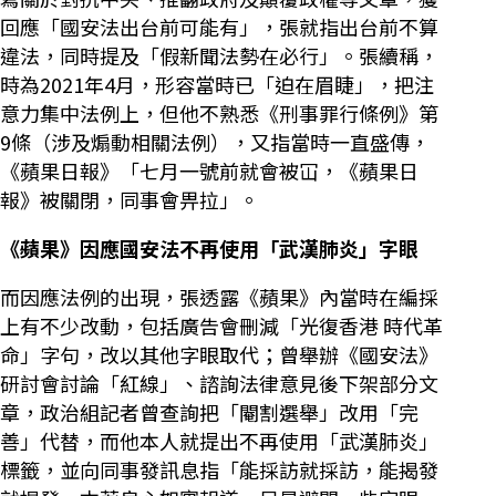
回應「國安法出台前可能有」，張就指出台前不算
違法，同時提及「假新聞法勢在必行」。張續稱，
時為2021年4月，形容當時已「迫在眉睫」，把注
意力集中法例上，但他不熟悉《刑事罪行條例》第
9條（涉及煽動相關法例），又指當時一直盛傳，
《蘋果日報》「七月一號前就會被冚，《蘋果日
報》被關閉，同事會畀拉」。
《蘋果》因應國安法不再使用「武漢肺炎」字眼
而因應法例的出現，張透露《蘋果》內當時在編採
上有不少改動，包括廣告會刪減「光復香港 時代革
命」字句，改以其他字眼取代；曾舉辦《國安法》
研討會討論「紅線」、諮詢法律意見後下架部分文
章，政治組記者曾查詢把「閹割選舉」改用「完
善」代替，而他本人就提出不再使用「武漢肺炎」
標籤，並向同事發訊息指「能採訪就採訪，能揭發