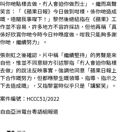
叫你哋點樣去做，冇人會迫你做烈士」，繼而高聲
笑言：「《蘋果日報》今日做到咁樣，係你哋造成
嘅，唔關我事㗎下！」黎然後總結指在《蘋果》工
作並不容易，許多地方不容許採訪，但他再稱「真
係好欣賞你哋今時今日仲喺度做，咁我只能夠多謝
你哋，繼續努力」。
張劍虹之後確認，片中稱「繼續堅持」的男聲是來
自他，惟並不同意辯方引述黎指「冇人會迫你點樣
去做」的說法反映事實，強調他同意「蘋果日報上
下合作嘅努力，但都喺黎生嘅領導、指導、指示之
下去造成嘅」，又指黎當時似乎只是「講緊笑」。
案件編號：HCCC51/2022
自由亞洲電台粵語組報道