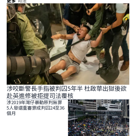
更多
司法
涉咬斷警長手指被判囚5年半 杜啟華出獄後欲
赴英進修被拒提司法覆核
涉2019年灣仔暴動原判無罪
5人發還重審罪成判囚24至36
個月