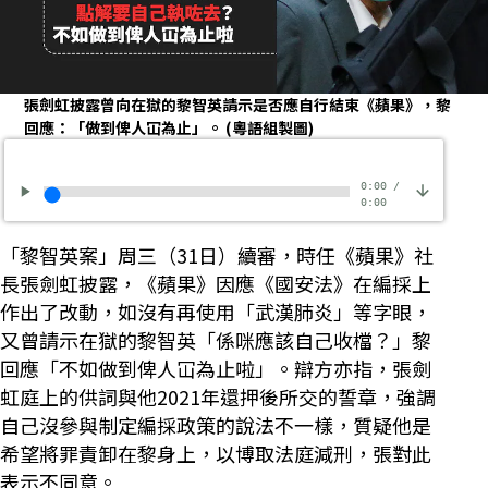
張劍虹披露曾向在獄的黎智英請示是否應自行結束《蘋果》，黎
回應：「做到俾人冚為止」。
(粵語組製圖)
0:00
/
0:00
「黎智英案」周三（31日）續審，時任《蘋果》社
長張劍虹披露，《蘋果》因應《國安法》在編採上
作出了改動，如沒有再使用「武漢肺炎」等字眼，
又曾請示在獄的黎智英「係咪應該自己收檔？」黎
回應「不如做到俾人冚為止啦」。辯方亦指，張劍
虹庭上的供詞與他2021年還押後所交的誓章，強調
自己沒參與制定編採政策的說法不一樣，質疑他是
希望將罪責卸在黎身上，以博取法庭減刑，張對此
表示不同意。