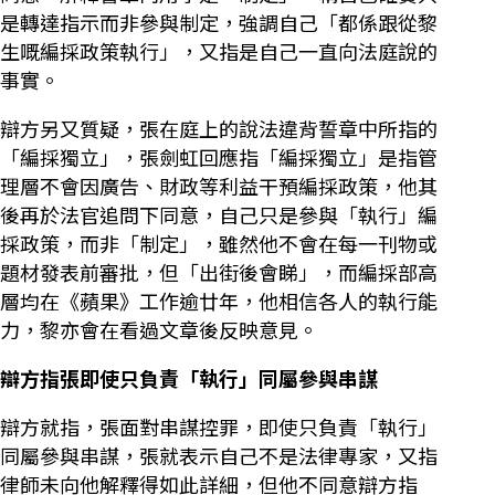
是轉達指示而非參與制定，強調自己「都係跟從黎
生嘅編採政策執行」，又指是自己一直向法庭說的
事實。
辯方另又質疑，張在庭上的說法違背誓章中所指的
「編採獨立」，張劍虹回應指「編採獨立」是指管
理層不會因廣告、財政等利益干預編採政策，他其
後再於法官追問下同意，自己只是參與「執行」編
採政策，而非「制定」，雖然他不會在每一刊物或
題材發表前審批，但「出街後會睇」，而編採部高
層均在《蘋果》工作逾廿年，他相信各人的執行能
力，黎亦會在看過文章後反映意見。
辯方指張即使只負責「執行」同屬參與串謀
辯方就指，張面對串謀控罪，即使只負責「執行」
同屬參與串謀，張就表示自己不是法律專家，又指
律師未向他解釋得如此詳細，但他不同意辯方指