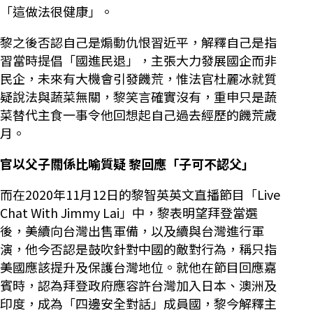
「這做法很健康」。
黎之後否認自己是煽動仇恨習近平，解釋自己是指
習當時提倡「國進民退」，主張大力發展國企而非
民企，未來有大機會引發饑荒，惟法官杜麗冰就質
疑說法與蔬菜無關，黎笑言確實沒有，重申只是蔬
菜替代主食一事令他回想起自己過去經歷的饑荒歲
月。
官以父子關係比喻質疑 黎回應「子可不認父」
而在2020年11月12日的黎智英英文直播節目「Live
Chat With Jimmy Lai」中，黎表明望拜登當選
後，美續向台灣出售軍備，以及續與台灣進行軍
演，他今否認是鼓吹針對中國的敵對行為，稱只指
美國應該提升及保護台灣地位。就他在節目回應嘉
賓時，認為拜登政府應容許台灣加入日本、澳洲及
印度，成為「四邊安全對話」成員國，黎今解釋主