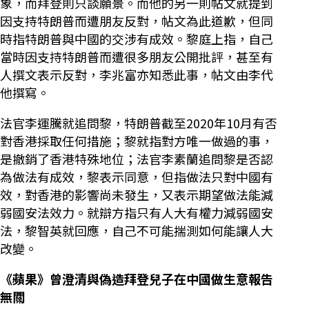
象，而拜登則只談願景。而他的另一則帖文就提到
因支持特朗普而遭朋友反對，帖文為此道歉，但同
時指特朗普與中國的交涉有成效。黎庭上指，自己
當時因支持特朗普而遭很多朋友公開批評，甚至有
人撰文表示反對，李兆富亦知悉此事，帖文由李代
他撰寫。
法官李運騰就追問黎，特朗普截至2020年10月有否
對香港採取任何措施；黎就指對方唯一做過的事，
是撤銷了香港特殊地位；法官李素蘭追問黎是否認
為做法有成效，黎表示同意，但指做法只對中國有
效，對香港的影響尚未發生，又表示期望做法能減
弱國安法效力。就辯方指只有人大有權力減弱國安
法，黎智英就回應，自己不可能揣測如何能讓人大
改變。
《蘋果》曾澄清與偽造拜登兒子在中國做生意報告
無關