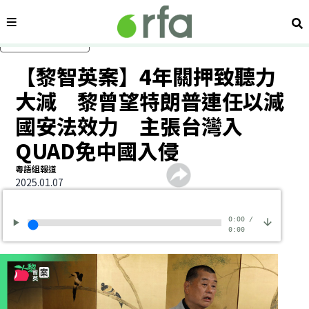
內容分類
搜
跳過主要內容
【黎智英案】4年關押致聽力
大減 黎曾望特朗普連任以減
國安法效力 主張台灣入
QUAD免中國入侵
粵語組報道
2025.01.07
0:00
/
0:00