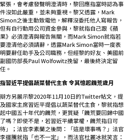
緊張，會考慮發聲明澄清時，黎回應指當時認為事
件沒如此嚴重，並未夠重視。黎又透露，Mark
Simon之後主動致電他，解釋沒委托他人寫報告，
但有自行動用公司資金參與，黎就指自己跟《蘋
果》必須澄清與報告無關，而Mark Simon就指若
要澄清他必須請辭，透露Mark Simon當時一度表
明要辭任助手及公司職務，但經黎的好友、美國前
副國防部長Paul Wolfowitz挽留，最後終決定留
任。
指習近平提倡蔬菜替代主食 令其憶起饑荒歲月
辯方另展示黎2020年11月10日的Twitter帖文，提
及國家主席習近平提倡以蔬菜替代主食，黎就指想
起中國五十年代的饑荒，更質疑「饑荒要回歸中國
了嗎？即使不是，若習近平續掌權，饑荒指日可
待」；法官李素蘭之後問：「這是壞事嗎？」法官
李運騰就指「也不一定」，而法官杜麗冰就笑言：