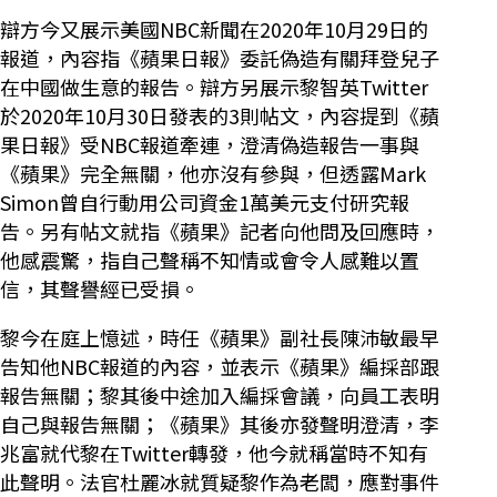
辯方今又展示美國NBC新聞在2020年10月29日的
報道，內容指《蘋果日報》委託偽造有關拜登兒子
在中國做生意的報告。辯方另展示黎智英Twitter
於2020年10月30日發表的3則帖文，內容提到《蘋
果日報》受NBC報道牽連，澄清偽造報告一事與
《蘋果》完全無關，他亦沒有參與，但透露Mark
Simon曾自行動用公司資金1萬美元支付研究報
告。另有帖文就指《蘋果》記者向他問及回應時，
他感震驚，指自己聲稱不知情或會令人感難以置
信，其聲譽經已受損。
黎今在庭上憶述，時任《蘋果》副社長陳沛敏最早
告知他NBC報道的內容，並表示《蘋果》編採部跟
報告無關；黎其後中途加入編採會議，向員工表明
自己與報告無關；《蘋果》其後亦發聲明澄清，李
兆富就代黎在Twitter轉發，他今就稱當時不知有
此聲明。法官杜麗冰就質疑黎作為老闆，應對事件