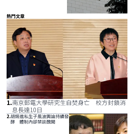
熱門文章
1
.
南京郵電大學研究生自焚身亡 校方封鎖消
息長達10日
2
.
胡錫進私生子風波輿論持續發
酵 體制內卻禁談醜聞