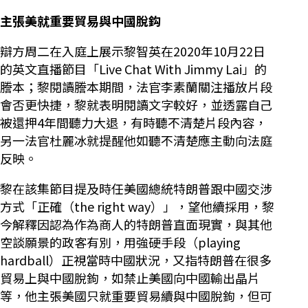
主張美就重要貿易與中國脫鈎
辯方周二在入庭上展示黎智英在2020年10月22日
的英文直播節目「Live Chat With Jimmy Lai」的
謄本；黎閱讀謄本期間，法官李素蘭關注播放片段
會否更快捷，黎就表明閱讀文字較好，並透露自己
被還押4年間聽力大退，有時聽不清楚片段內容，
另一法官杜麗冰就提醒他如聽不清楚應主動向法庭
反映。
黎在該集節目提及時任美國總統特朗普跟中國交涉
方式「正確（the right way）」，望他續採用，黎
今解釋因認為作為商人的特朗普直面現實，與其他
空談願景的政客有別，用強硬手段（playing
hardball）正視當時中國狀況，又指特朗普在很多
貿易上與中國脫鉤，如禁止美國向中國輸出晶片
等，他主張美國只就重要貿易續與中國脫鉤，但可