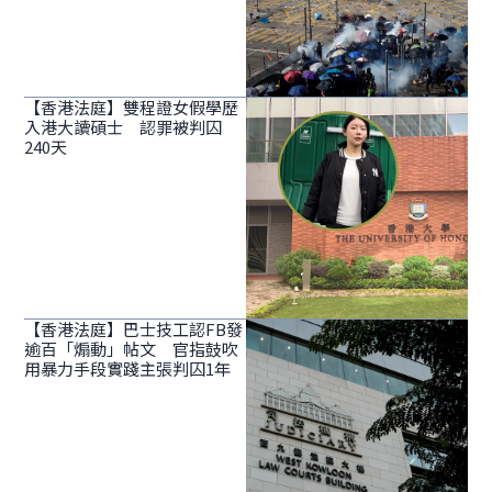
【香港法庭】雙程證女假學歷
入港大讀碩士 認罪被判囚
240天
【香港法庭】巴士技工認FB發
逾百「煽動」帖文 官指鼓吹
用暴力手段實踐主張判囚1年