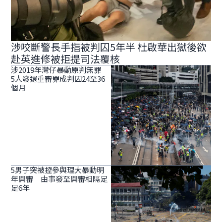
涉咬斷警長手指被判囚5年半 杜啟華出獄後欲
赴英進修被拒提司法覆核
涉2019年灣仔暴動原判無罪
5人發還重審罪成判囚24至36
個月
5男子突被控參與理大暴動明
年開審 由事發至開審相隔足
足6年