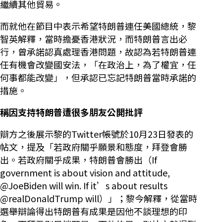
繼續其他貿易。
而就他在節目中表示希望特朗普連任美國總統，黎
智英解釋，當時擔憂香港狀況，而特朗普言出必
行，曾承諾認真處理香港問題，故認為若特朗普連
任有機會改變國安法，「在政治上，為了權宜，任
何事都能改變」，但承認已忘記特朗普當時承諾的
措施。
稱因支持特朗普遭很多朋友公開批評
辯方之後展示黎的Twitter帳號於10月23日發表的
帖文，提及「若政府關乎願景和態度，拜登會勝
出。若政府關乎成果，特朗普會勝出（If
government is about vision and attitude,
@JoeBiden will win. If it’s about results
@realDonaldTrump will）」；黎今解釋，從當時
選舉辯論得出特朗普有成果是因他不談理想的印