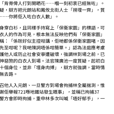
「背脊俾人打到開晒花……嗰一刻初衷已經無咗」。
疑，辯方把元朗站和鳳攸北街人士「撈埋一齊」，質
……你將佢入咗白衣人數」。
身穿白衫，且同樣手持寫上「保衛家園」的標語，可
衣人的作為可見，根本無法反映他們有「保衛家園」
稱：「係咪好似主控咁講，佢哋都係保衛家園啫，因
先至咁呢？我哋陳詞唔係咁簡單。」認為法庭應考慮
護他人或防止社會安寧遭破壞，強調林到場之前，已
神惡煞的白衣人到場。法官陳廣池一度質疑，起初白
十個身位，並非「埋身肉搏」，辯方就強調，當時情
無去路。
召他人入元朗、一旦警方到場會拘捕林全屬揣測，惟
謝佢舉報721喺地鐵站發生嘅事」，並稱已拘捕37
警方會即時拘捕，重申林多次叫喊「唔好郁手」，一