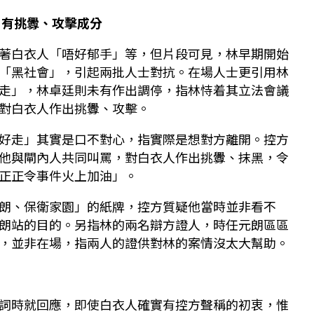
 有挑釁、攻擊成分
著白衣人「唔好郁手」等，但片段可見，林早期開始
「黑社會」，引起兩批人士對抗。在場人士更引用林
走」，林卓廷則未有作出調停，指林恃着其立法會議
對白衣人作出挑釁、攻擊。
好走」其實是口不對心，指實際是想對方離開。控方
他與閘內人共同叫罵，對白衣人作出挑釁、抹黑，令
正正令事件火上加油」。
朗、保衛家園」的紙牌，控方質疑他當時並非看不
朗站的目的。另指林的兩名辯方證人，時任元朗區區
，並非在場，指兩人的證供對林的案情沒太大幫助。
詞時就回應，即使白衣人確實有控方聲稱的初衷，惟