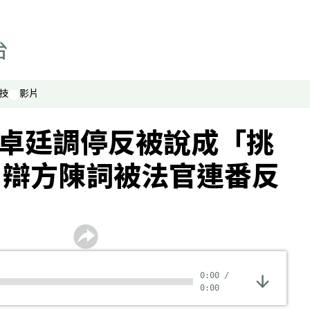
技
影片
林卓廷調停反被說成「挑
 辯方陳詞被法官連番反
0:00
/
0:00