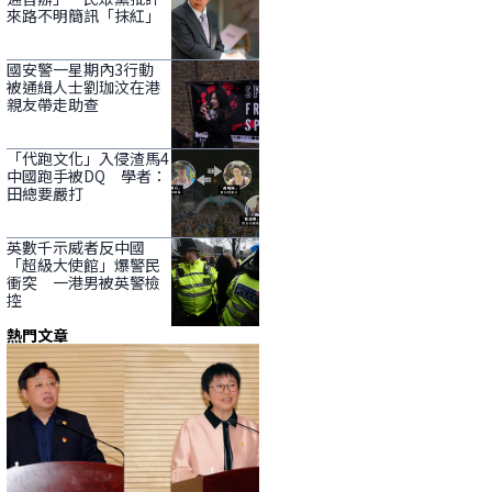
來路不明簡訊「抹紅」
國安警一星期內3行動
被通緝人士劉珈汶在港
親友帶走助查
「代跑文化」入侵渣馬4
中國跑手被DQ 學者：
田總要嚴打
英數千示威者反中國
「超級大使館」爆警民
衝突 一港男被英警檢
控
熱門文章