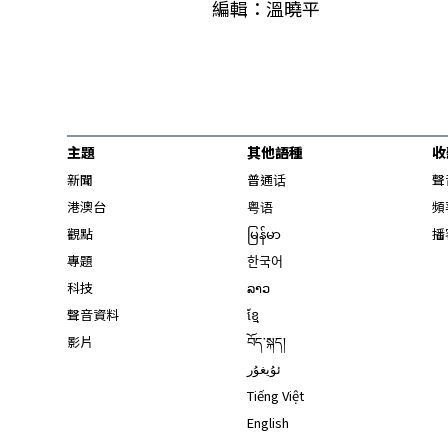
編輯：溫曉平
主題
其他語種
收
新聞
普通话
聲
港澳台
粤语
頻
觀點
မြန်မာ
播
專題
한국어
科技
ລາວ
聲音資料
ខ្មែ
影片
བོད་སྐད།
ئۇيغۇر
Tiếng Việt
English