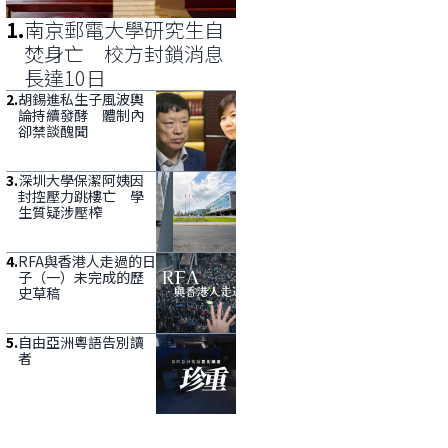
1
.
南京郵電大學研究生自
焚身亡 校方封鎖消息
長達10日
2
.
胡錫進私生子風波輿
論持續發酵 體制內
卻禁談醜聞
3
.
深圳大學保潔阿姨因
封控壓力跳樓亡 學
生質疑涉壓榨
4
.
RFA與香港人走過的日
子（一）未完成的歷
史草稿
5
.
自由亞洲粵語告別讀
者