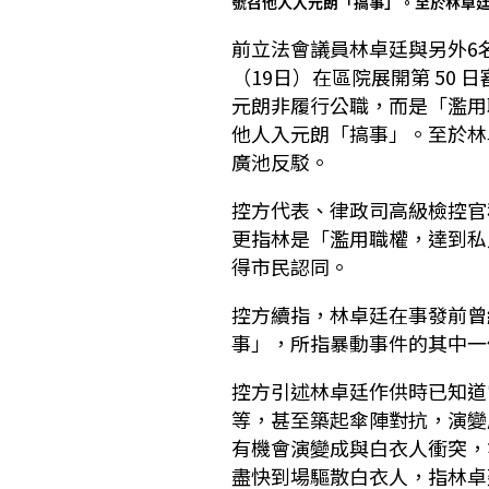
號召他人入元朗「搞事」。至於林卓
前立法會議員林卓廷與另外6
（19日）在區院展開第 50
元朗非履行公職，而是「濫用
他人入元朗「搞事」。至於林
廣池反駁。
控方代表、律政司高級檢控官
更指林是「濫用職權，達到私
得市民認同。
控方續指，林卓廷在事發前曾
事」，所指暴動事件的其中一
控方引述林卓廷作供時已知道
等，甚至築起傘陣對抗，演變
有機會演變成與白衣人衝突，
盡快到場驅散白衣人，指林卓