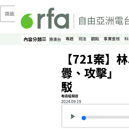
跳過主要內容
內容分類
專題
司法
觀點
事實查核
科
港澳台
內容分類
【721案】
釁、攻擊」
駁
粵語組報道
2024.09.19