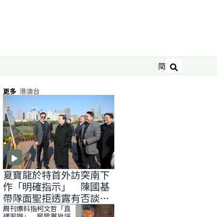
简
搜尋
更多
港澳台
夏寶龍於特首外訪突南下
作「明確指示」 陳國基
帶隊面聖拒透露有否談
「滅赤」
周刊爆料指柯文哲「直
通習辦」 民眾黨批評