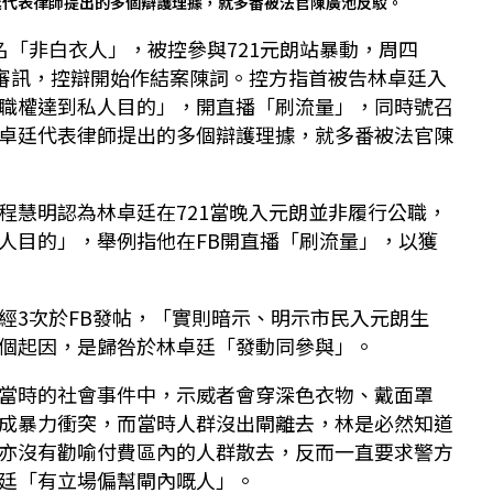
廷代表律師提出的多個辯護理據，就多番被法官陳廣池反駁。
名「非白衣人」，被控參與721元朗站暴動，周四
 日審訊，控辯開始作結案陳詞。控方指首被告林卓廷入
職權達到私人目的」，開直播「刷流量」，同時號召
卓廷代表律師提出的多個辯護理據，就多番被法官陳
程慧明認為林卓廷在721當晚入元朗並非履行公職，
人目的」，舉例指他在FB開直播「刷流量」，以獲
經3次於FB發帖，「實則暗示、明示市民入元朗生
個起因，是歸咎於林卓廷「發動同參與」。
當時的社會事件中，示威者會穿深色衣物、戴面罩
成暴力衝突，而當時人群沒出閘離去，林是必然知道
亦沒有勸喻付費區內的人群散去，反而一直要求警方
廷「有立場偏幫閘內嘅人」。