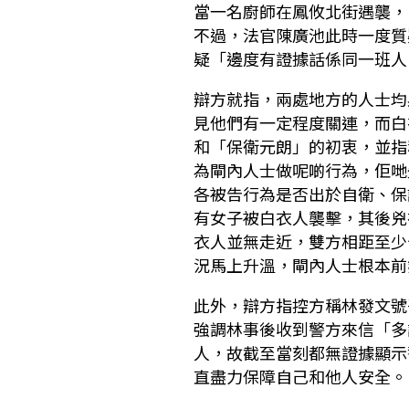
當一名廚師在鳳攸北街遇襲，
不過，法官陳廣池此時一度質
疑「邊度有證據話係同一班人
辯方就指，兩處地方的人士均
見他們有一定程度關連，而白
和「保衛元朗」的初衷，並指
為閘內人士做呢啲行為，佢哋
各被告行為是否出於自衛、保
有女子被白衣人襲擊，其後兇
衣人並無走近，雙方相距至少
況馬上升溫，閘內人士根本前
此外，辯方指控方稱林發文號
強調林事後收到警方來信「多
人，故截至當刻都無證據顯示
直盡力保障自己和他人安全。