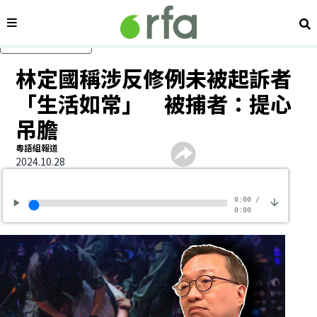
內容分類
搜
跳過主要內容
林定國稱涉反修例未被起訴者
「生活如常」 被捕者：提心
吊膽
粵語組報道
2024.10.28
0:00
/
0:00