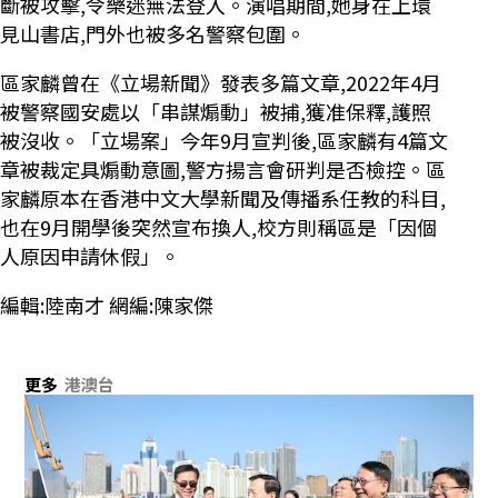
斷被攻擊,令樂迷無法登入。演唱期間,她身在上環
見山書店,門外也被多名警察包圍。
區家麟曾在《立場新聞》發表多篇文章,2022年4月
被警察國安處以「串謀煽動」被捕,獲准保釋,護照
被沒收。「立場案」今年9月宣判後,區家麟有4篇文
章被裁定具煽動意圖,警方揚言會研判是否檢控。區
家麟原本在香港中文大學新聞及傳播系任教的科目,
也在9月開學後突然宣布換人,校方則稱區是「因個
人原因申請休假」。
編輯:陸南才 網編:陳家傑
更多
港澳台