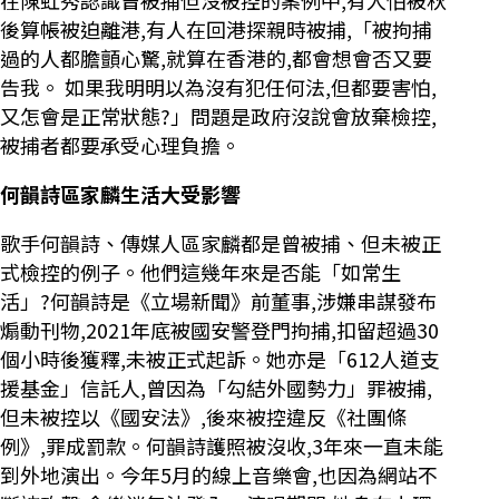
後算帳被迫離港,有人在回港探親時被捕,「被拘捕
過的人都膽顫心驚,就算在香港的,都會想會否又要
告我。 如果我明明以為沒有犯任何法,但都要害怕,
又怎會是正常狀態?」問題是政府沒說會放棄檢控,
被捕者都要承受心理負擔。
何韻詩區家麟生活大受影響
歌手何韻詩、傳媒人區家麟都是曾被捕、但未被正
式檢控的例子。他們這幾年來是否能「如常生
活」?何韻詩是《立場新聞》前董事,涉嫌串謀發布
煽動刊物,2021年底被國安警登門拘捕,扣留超過30
個小時後獲釋,未被正式起訴。她亦是「612人道支
援基金」信託人,曾因為「勾結外國勢力」罪被捕,
但未被控以《國安法》,後來被控違反《社團條
例》,罪成罰款。何韻詩護照被沒收,3年來一直未能
到外地演出。今年5月的線上音樂會,也因為網站不