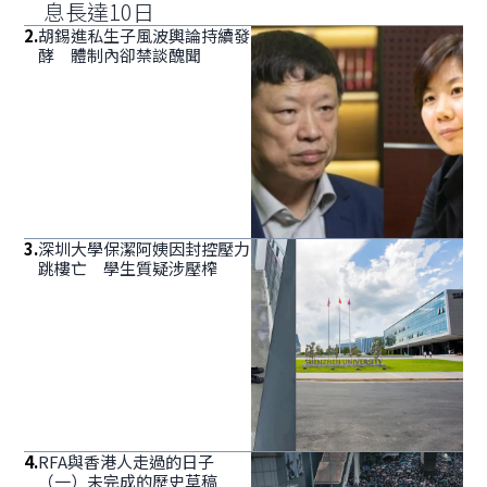
息長達10日
2
.
胡錫進私生子風波輿論持續發
酵 體制內卻禁談醜聞
3
.
深圳大學保潔阿姨因封控壓力
跳樓亡 學生質疑涉壓榨
4
.
RFA與香港人走過的日子
（一）未完成的歷史草稿