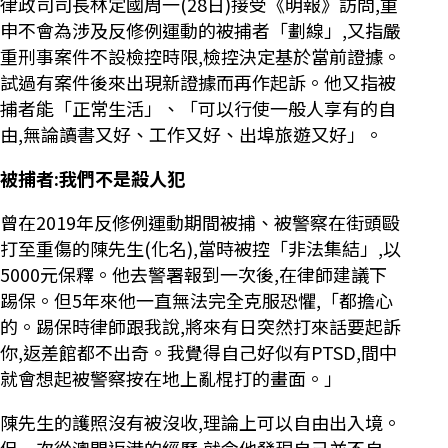
律政司司長林定國周一(28日)接受《明報》訪問,重
申不會為涉及反修例運動的被捕者「劃線」,又指嚴
重刑事案件不設檢控時限,檢控決定基於當前證據。
試過有案件後來出現新證據而再作起訴。他又指被
捕者能「正常生活」、「可以行使一般人享有的自
由,無論讀書又好、工作又好、出埠旅遊又好」。
被捕者:我們不是殺人犯
曾在2019年反修例運動期間被捕、被警察在街頭毆
打至重傷的陳先生(化名),當時被控「非法集結」,以
5000元保釋。他去警署報到一次後,在律師建議下
踢保。但5年來他一直無法完全克服恐懼,「都擔心
的。踢保時律師跟我說,將來有日突然打來話要起訴
你,返差館都不出奇。我覺得自己好似有PTSD,間中
就會想起被警察按在地上亂棍打的畫面。」
陳先生的護照沒有被沒收,理論上可以自由出入境。
但一次從澳門返港的經歷,就令他發現自己並不自