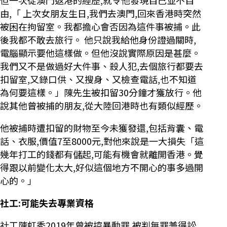
由,「 上次女朋友生日,我們去澳門,回來香港時突然
被困在拘留室。我都擔心會否因為這件事被捕。此
後我都不敢去旅行。 他只說我給他身份證過關時,
電腦顯示要他這樣做。但他沒說實際原因是甚麼。
我們又不是做過好大件事、殺人犯,去個旅行都要去
扣留室,又錄口供、又搜身、又檢查電話,也不知道
為何要這樣。」陳先生被扣留30分鐘才獲放行。他
說其他曾被捕的朋友,從大陸回港時也有類似經歷。
他被捕時遭扣留的財物至今未獲發還,包括背囊、電
話、衣服,價值7至8000元,對他來說是一大損失「這
幾年打工的錢都有儲起,可能有機會就離開香港。覺
得跟以前變化太大,好似這個地方不開心的事多過開
心的。」
社工:可能失去專業資格
社工陳虹秀2019年曾被控暴動罪,被判無罪兼得訟