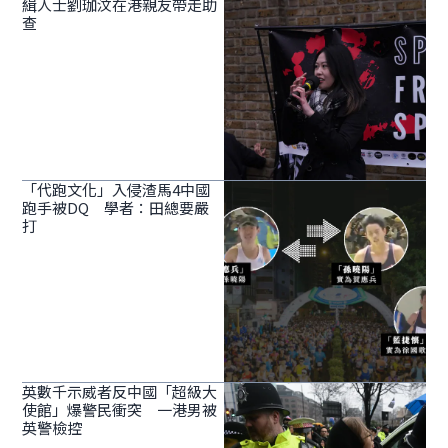
緝人士劉珈汶在港親友帶走助
查
「代跑文化」入侵渣馬4中國
跑手被DQ 學者：田總要嚴
打
英數千示威者反中國「超級大
使館」爆警民衝突 一港男被
英警檢控