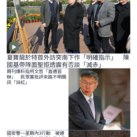
夏寶龍於特首外訪突南下作「明確指示」 陳
國基帶隊面聖拒透露有否談「滅赤」
周刊爆料指柯文哲「直通習
辦」 民眾黨批評來路不明簡
訊「抹紅」
國安警一星期內3行動 被通