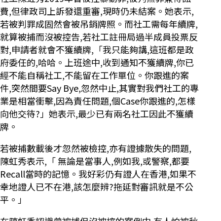
費,但律政司上訴發還重審,現時仍未結案。她表示,
若被判罪成固然會被吊銷牌照。而社工需每年續牌,
就算被捕而沒被控告,若社工註冊局過半成員投票反
對,申請者就會不獲續牌,「我只能夠講,這班都是政
府委任的,哈哈。上班途中,收到通知不獲續牌,你已
經不能自稱社工,不能留在工作單位。你跟進的案
件,突然間要Say Bye,忽然中止,其實對我們社工的專
業是相當衝擊,因為責任問題,個Case你跟進的,怎樣
向他交待?」她表示,最少已有兩名社工因此不獲續
牌。
若被捕數載後才忽然被檢控,亦有證據散失的問題,
陳虹秀表示,「 無論是當事人,例如我,或警察,都要
Recall當時的記憶。我好彩仍有證人在香港,如果不
幸地證人已不在港,該怎麼辨?拖延對審訊就是不公
平。」
在陳虹秀認識曾被捕但沒被控的案例中,有人怕被秋