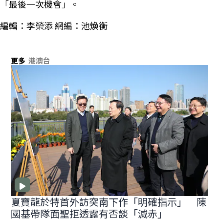
「最後一次機會」。
編輯：李榮添 網編：池煥衡
更多
港澳台
夏寶龍於特首外訪突南下作「明確指示」 陳
國基帶隊面聖拒透露有否談「滅赤」