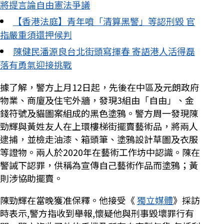
將提言論自由憲法爭議
【香港法庭】青年噴「清算黑警」等認刑毀 官
指嚴重須還押候判
陳健民潘源良台北街頭寫揮春 寄語港人活得磊
落有勇氣迎接挑戰
據了解，警方上月12日起，先後在中區及元朗政府
物業、商廈及住宅外牆，發現3組由「自由」、金
錢符號及貓圖案組成的黑色塗鴉。警方周一發現陳
勁輝與黃姓友人在上環樓梯街擺賣藝術品，將兩人
逮捕，並檢走油漆、箱頭筆、塗鴉設計草圖及衣服
等證物。兩人於2020年在藝術工作坊中認識。陳在
警誡下認罪，供稱為宣傳自己藝術作品而塗鴉；黃
則涉協助擺賣。
陳勁輝在當晚獲准保釋。他接受《
獨立媒體
》採訪
時表示,警方指收到舉報,懷疑他與刑事毀壞罪行有