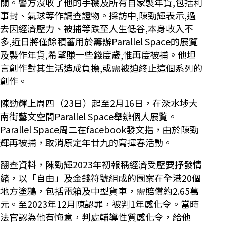
關。警方沒收了他的手機及所有自家製年貨,包括利
事封、氣球等作調查證物。採訪中,陳勁輝表示,過
去因經濟壓力、被捕等跌至人生低谷,本身收入不
多,近日將僅餘積蓄用於籌辦Parallel Space的展覽
及製作年貨,希望賺一些錢度歲,惟再度被捕。他坦
言創作對其生活造成負擔,或需被迫終止這個系列的
創作。
陳勁輝上周四（23日）起至2月16日，在深水埗大
南街藝文空間Parallel Space舉辦個人展覧。
Parallel Space周二在facebook發文指，由於陳勁
輝再被捕，取消原定年廿九的寫揮春活動。
翻查資料，陳勁輝2023年初報稱經濟受壓要抒發情
緒，以「自由」及金錢符號組成的圖案在全港20個
地方塗鴉，包括電箱及中型貨車，需賠償約2.65萬
元。至2023年12月陳認罪，被判1年感化令。當時
法官認為他有悔意，判處輔導性質感化令，給他