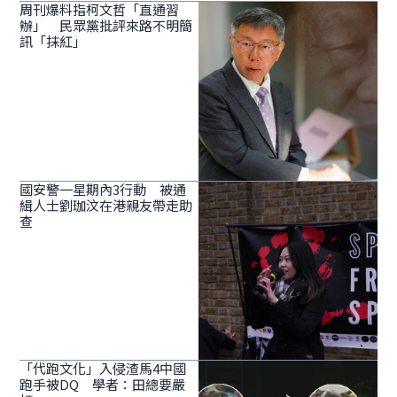
周刊爆料指柯文哲「直通習
辦」 民眾黨批評來路不明簡
訊「抹紅」
國安警一星期內3行動 被通
緝人士劉珈汶在港親友帶走助
查
「代跑文化」入侵渣馬4中國
跑手被DQ 學者：田總要嚴