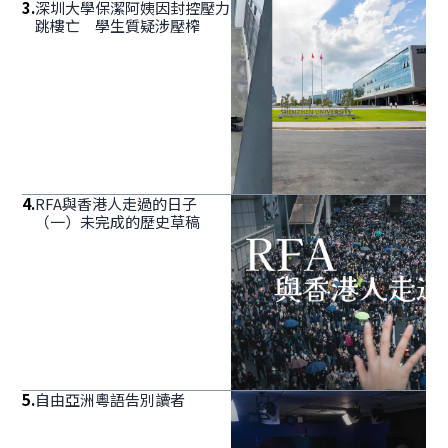
3
.
深圳大學保潔阿姨因封控壓力
跳樓亡 學生質疑涉壓榨
4
.
RFA與香港人走過的日子
（一）未完成的歷史草稿
5
.
自由亞洲粵語告別讀者