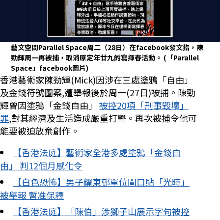
藝文空間Parallel Space周二（28日）在facebook發文指，陳
勁輝周一再被捕，取消原定年廿九的寫揮春活動。
(「Parallel
Space」facebook圖片)
香港藝術家陳勁輝(Mick)因涉在三處塗鴉「自由」
及金錢符號圖案,遭舉報後於周一(27日)被捕。陳勁
輝曾因塗鴉「金錢自由」
被控20項「刑事毀壞」
罪
,對其經濟及生活造成嚴重打擊。再次被捕令他可
能要被迫放棄創作。
【香港法庭】藝術家全港多處塗鴉「金錢自
由」 判12個月感化令
【白色恐怖】男子耀東邨單位閘口貼「光時」
被舉報 暫准保釋
【香港法庭】「陳伯」涉獅子山展示字句被控