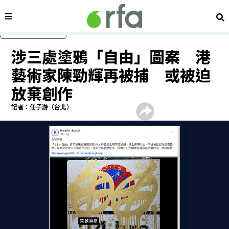
內容分類
搜
跳過主要內容
涉三處塗鴉「自由」圖案 港
藝術家陳勁輝再被捕 或被迫
放棄創作
記者：任子游（台北）