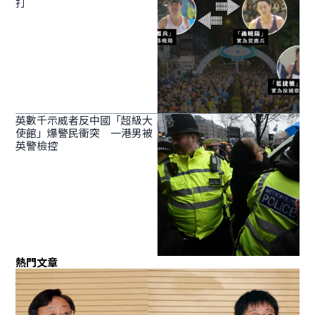
打
英數千示威者反中國「超級大
使館」爆警民衝突 一港男被
英警檢控
熱門文章