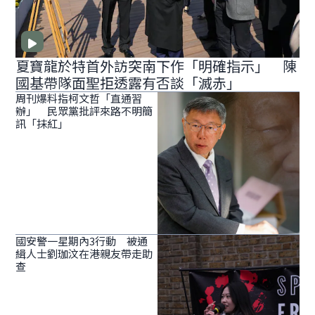
夏寶龍於特首外訪突南下作「明確指示」 陳
國基帶隊面聖拒透露有否談「滅赤」
周刊爆料指柯文哲「直通習
辦」 民眾黨批評來路不明簡
訊「抹紅」
國安警一星期內3行動 被通
緝人士劉珈汶在港親友帶走助
查