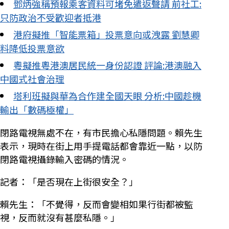
鄧炳強稱預報乘客資料可堵免遣返聲請 前社工:
只防政治不受歡迎者抵港
港府擬推「智能票箱」投票意向或洩露 劉慧卿
料降低投票意欲
粵擬推粵港澳居民統一身份認證 評論:港澳融入
中國式社會治理
塔利班擬與華為合作建全國天眼 分析:中國趁機
輸出「數碼極權」
閉路電視無處不在，有市民擔心私隱問題。賴先生
表示，現時在街上用手提電話都會靠近一點，以防
閉路電視攝錄輸入密碼的情況。
記者：「是否現在上街很安全？」
賴先生：「不覺得，反而會變相如果行街都被監
視，反而就沒有甚麼私隱。」