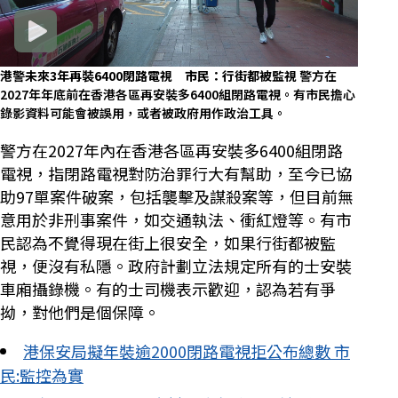
港警未來3年再裝6400閉路電視 市民：行街都被監視
警方在
2027年年底前在香港各區再安裝多6400組閉路電視。有市民擔心
錄影資料可能會被誤用，或者被政府用作政治工具。
警方在2027年內在香港各區再安裝多6400組閉路
電視，指閉路電視對防治罪行大有幫助，至今已協
助97單案件破案，包括襲擊及謀殺案等，但目前無
意用於非刑事案件，如交通執法、衝紅燈等。有市
民認為不覺得現在街上很安全，如果行街都被監
視，便沒有私隱。政府計劃立法規定所有的士安裝
車廂攝錄機。有的士司機表示歡迎，認為若有爭
拗，對他們是個保障。
港保安局擬年裝逾2000閉路電視拒公布總數 市
民:監控為實