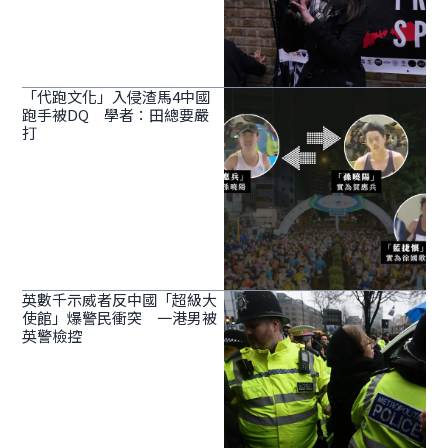
「代跑文化」入侵渣馬4中國
跑手被DQ 學者：田總要嚴
打
英數千示威者反中國「超級大
使館」爆警民衝突 一港男被
英警檢控