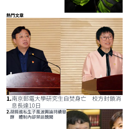
熱門文章
1
.
南京郵電大學研究生自焚身亡 校方封鎖消
息長達10日
2
.
胡錫進私生子風波輿論持續發
酵 體制內卻禁談醜聞