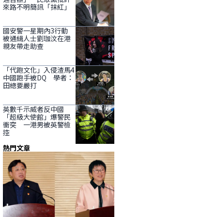
來路不明簡訊「抹紅」
國安警一星期內3行動
被通緝人士劉珈汶在港
親友帶走助查
「代跑文化」入侵渣馬4
中國跑手被DQ 學者：
田總要嚴打
英數千示威者反中國
「超級大使館」爆警民
衝突 一港男被英警檢
控
熱門文章