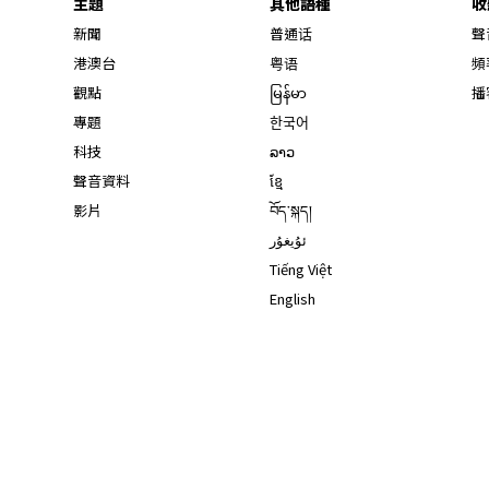
主題
其他語種
收
新聞
普通话
聲
港澳台
粤语
頻
觀點
မြန်မာ
播
專題
한국어
科技
ລາວ
聲音資料
ខ្មែ
影片
བོད་སྐད།
ئۇيغۇر
Tiếng Việt
English