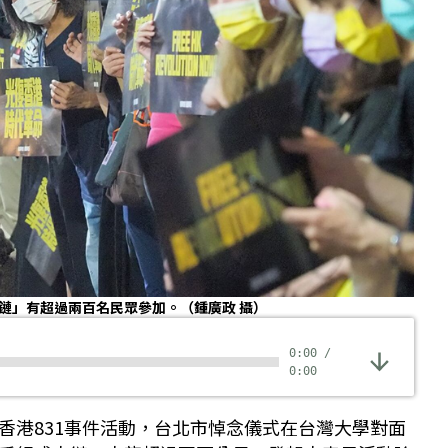
港人鏈」有超過兩百名民眾參加。（鍾廣政 攝）
0:00
/
0:00
香港831事件活動，台北市悼念儀式在台灣大學對面