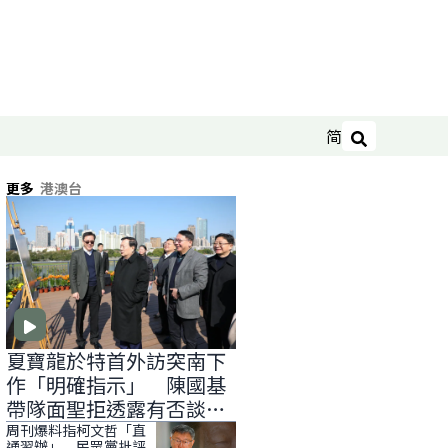
简
搜尋
更多
港澳台
夏寶龍於特首外訪突南下
作「明確指示」 陳國基
帶隊面聖拒透露有否談
「滅赤」
周刊爆料指柯文哲「直
通習辦」 民眾黨批評