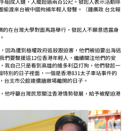
手組成人鏈，人龍超過兩百公尺。發起人表示活動除
企圖偷渡來台被中國拘捕年輕人發聲。（鍾廣政 台北報
低調的在台灣大學對面馬路舉行，發起人不願意透露身
。
足，因為遭到極權政府追殺跟迫害，他們被迫要出海逃
我們要聲援這12位香港年輕人，繼續關注他們的安
，我自己只是看到高雄的維多利亞打狗，他們發起一
個特別的日子裡面，一個是香港831太子車站事件的
1日，台北市公館連儂牆撤場離開的日子。
，他呼籲台灣民眾關注香港情勢發展，給予被壓迫港