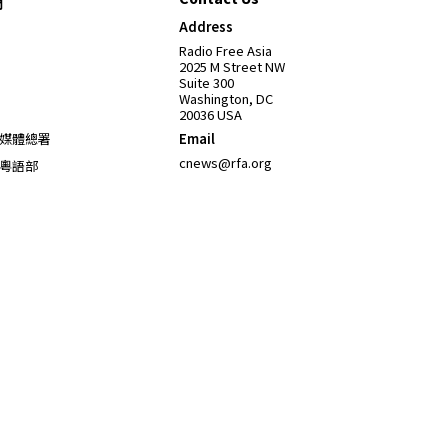
們
Address
Opens in new window
Radio Free Asia
2025 M Street NW
Suite 300
Washington, DC
20036 USA
Opens in new window
媒體總署
Email
Opens in new window
cnews@rfa.org
粵語部
Opens in new window