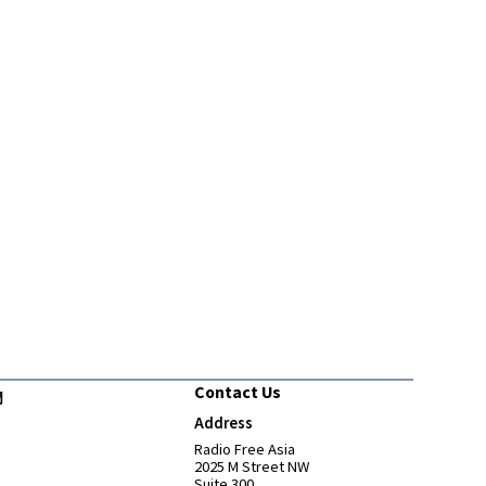
Contact Us
們
Address
Opens in new window
Radio Free Asia
2025 M Street NW
Suite 300