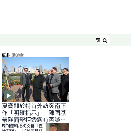
简
搜尋
更多
港澳台
夏寶龍於特首外訪突南下
作「明確指示」 陳國基
帶隊面聖拒透露有否談
「滅赤」
周刊爆料指柯文哲「直
通習辦」 民眾黨批評