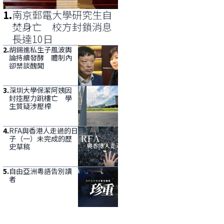
1
.
南京郵電大學研究生自
焚身亡 校方封鎖消息
長達10日
2
.
胡錫進私生子風波輿
論持續發酵 體制內
卻禁談醜聞
3
.
深圳大學保潔阿姨因
封控壓力跳樓亡 學
生質疑涉壓榨
4
.
RFA與香港人走過的日
子（一）未完成的歷
史草稿
5
.
自由亞洲粵語告別讀
者