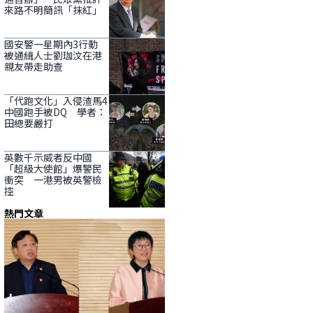
來路不明簡訊「抹紅」
國安警一星期內3行動
被通緝人士劉珈汶在港
親友帶走助查
「代跑文化」入侵渣馬4
中國跑手被DQ 學者：
田總要嚴打
英數千示威者反中國
「超級大使館」爆警民
衝突 一港男被英警檢
控
熱門文章