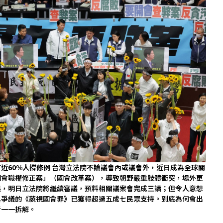
近60%人撐修例
台灣立法院不論議會內或議會外，近日成為全球關
國會職權修正案」（國會改革案），導致朝野嚴重肢體衝突，場外更
義，明日立法院將繼續審議，預料相關議案會完成三讀；但令人意想
具爭議的《藐視國會罪》已獲得超過五成七民眾支持。到底為何會出
者一一拆解。