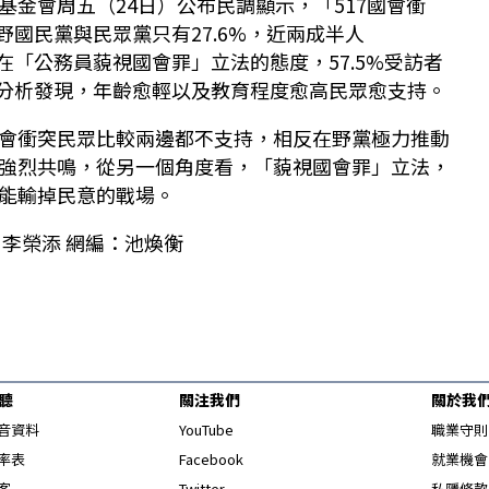
基金會周五（24日）公布民調顯示，「517國會衝
在野國民黨與民眾黨只有27.6%，近兩成半人
而在「公務員藐視國會罪」立法的態度，57.5%受訪者
深入分析發現，年齡愈輕以及教育程度愈高民眾愈支持。
會衝突民眾比較兩邊都不支持，相反在野黨極力推動
強烈共鳴，從另一個角度看，「藐視國會罪」立法，
能輸掉民意的戰場。
李榮添 網編：池煥衡
聽
關注我們
關於我
Opens in new window
音資料
YouTube
職業守則
Opens in new window
率表
Facebook
就業機會
Opens in new window
客
Twitter
私隱條款