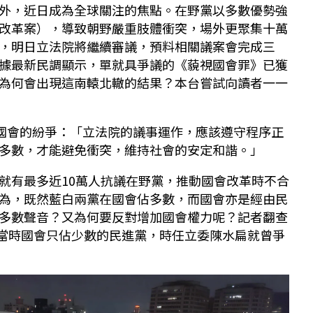
外，近日成為全球關注的焦點。在野黨以多數優勢強
改革案），導致朝野嚴重肢體衝突，場外更聚集十萬
，明日立法院將繼續審議，預料相關議案會完成三
據最新民調顯示，單就具爭議的《藐視國會罪》已獲
為何會出現這南轅北轍的結果？本台嘗試向讀者一一
對國會的紛爭：「立法院的議事運作，應該遵守程序正
多數，才能避免衝突，維持社會的安定和諧。」
就有最多近10萬人抗議在野黨，推動國會改革時不合
為，既然藍白兩黨在國會佔多數，而國會亦是經由民
多數聲音？又為何要反對增加國會權力呢？記者翻查
月，當時國會只佔少數的民進黨，時任立委陳水扁就曾爭