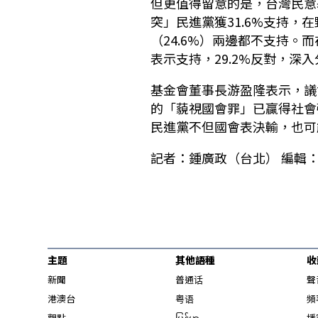
但更值得留意的是，台灣民意
突」民進黨獲31.6%支持，
（24.6%）兩邊都不支持。
表示支持，29.2%反對，
基金會董事長游盈隆表示，議
的「藐視國會罪」已贏得社會
民進黨不但國會表決輸，也可
記者：鍾廣政（台北） 編輯：
主題
其他語種
收
新聞
普通话
聲
港澳台
粤语
頻
觀點
မြန်မာ
播