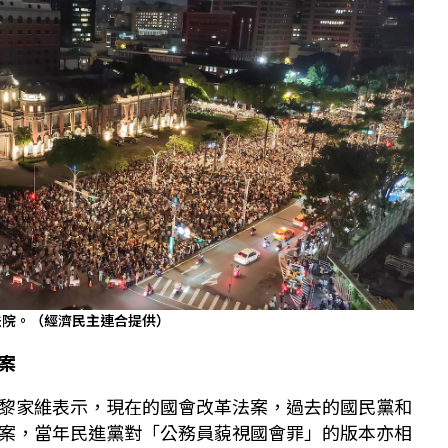
法院。（經濟民主連合提供）
案
黎家維表示，現在的國會改革法案，過去的國民黨和
案，當年民進黨對「公務員藐視國會罪」的版本亦相