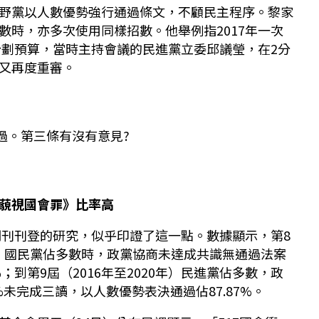
野黨以人數優勢強行通過條文，不顧民主程序。黎家
數時，亦多次使用同樣招數。他舉例指2017年一次
瞻計劃預算，當時主持會議的民進黨立委邱議瑩，在2分
又再度重審。
過。第三條有沒有意見?
藐視國會罪》比率高
術期刊刊登的研究，似乎印證了這一點。數據顯示，第8
6年）國民黨佔多數時，政黨協商未達成共識無通過法案
9%；到第9屆（2016年至2020年）民進黨佔多數，政
%未完成三讀，以人數優勢表決通過佔87.87%。