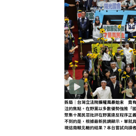
拆局｜台灣立法院擴權風暴始末 竟有
注的焦點。在野黨以多數優勢強推「
聚集十萬民眾批評在野黨違反程序正
不到的是，根據最新民調顯示，單就
現這南轅北轍的結果？本台嘗試向讀