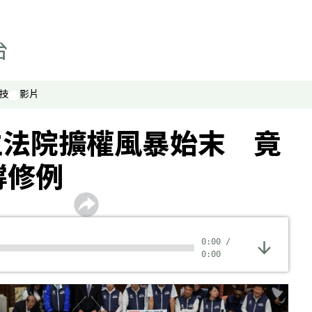
技
影片
立法院擴權風暴始末 竟
撐修例
0:00
/
0:00