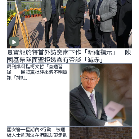
夏寶龍於特首外訪突南下作「明確指示」 陳
國基帶隊面聖拒透露有否談「滅赤」
周刊爆料指柯文哲「直通習
辦」 民眾黨批評來路不明簡
訊「抹紅」
國安警一星期內3行動 被通
緝人士劉珈汶在港親友帶走助