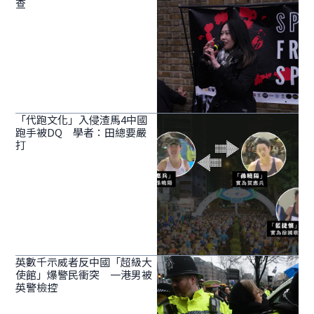
查
「代跑文化」入侵渣馬4中國
跑手被DQ 學者：田總要嚴
打
英數千示威者反中國「超級大
使館」爆警民衝突 一港男被
英警檢控