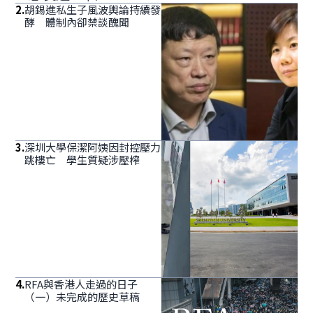
2
.
胡錫進私生子風波輿論持續發
酵 體制內卻禁談醜聞
3
.
深圳大學保潔阿姨因封控壓力
跳樓亡 學生質疑涉壓榨
4
.
RFA與香港人走過的日子
（一）未完成的歷史草稿