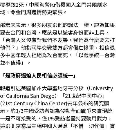
覆導致2死，中國海警船借機闖入金門禁限制水
域，令金門周邊情勢更緊張。
邵宏天表示，很多朋友跟他的想法一樣，認為如果
要去金門和台灣，應該是以遊客身份而非士兵，
「台灣人又沒有對我們不友善，我們為什麼要去打
他們？」他指兩岸交戰雙方都會傷亡慘重，相信很
多中國年輕人拒絕為攻台而死，「以戰爭統一台灣
並不值得」。
「是政府逼迫人民相信必須統一」
報道引述美國加州大學聖地牙哥分校（University
of California San Diego）「21世紀中國中心」
(21st Century China Center)去年公布的研究顯
示，約1/3中國受訪者認為發動全面戰爭來實現統
一是不可接受的，僅1%受訪者堅持要動用武力，
這跟北京當局宣稱中國人願意「不惜一切代價」實