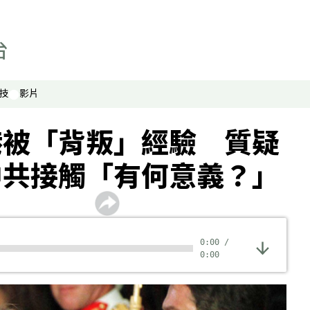
技
影片
港被「背叛」經驗 質疑
中共接觸「有何意義？」
0:00
/
0:00