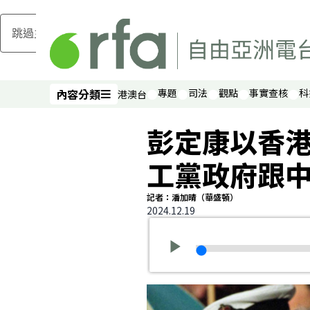
跳過主要內容
內容分類
專題
司法
觀點
事實查核
科
港澳台
內容分類
彭定康以香
工黨政府跟
記者：潘加晴（華盛頓）
2024.12.19