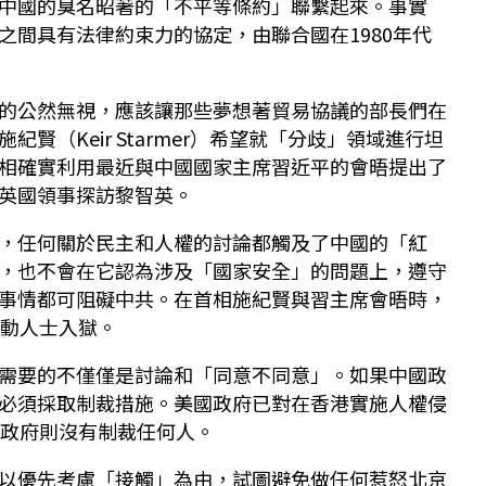
中國的臭名昭著的「不平等條約」聯繫起來。事實
之間具有法律約束力的協定，由聯合國在1980年代
。
的公然無視，應該讓那些夢想著貿易協議的部長們在
賢（Keir Starmer）希望就「分歧」領域進行坦
相確實利用最近與中國國家主席習近平的會晤提出了
英國領事探訪黎智英。
，任何關於民主和人權的討論都觸及了中國的「紅
，也不會在它認為涉及「國家安全」的問題上，遵守
事情都可阻礙中共。在首相施紀賢與習主席會晤時，
活動人士入獄。
需要的不僅僅是討論和「同意不同意」。如果中國政
必須採取制裁措施。美國政府已對在香港實施人權侵
國政府則沒有制裁任何人。
以優先考慮「接觸」為由，試圖避免做任何惹怒北京