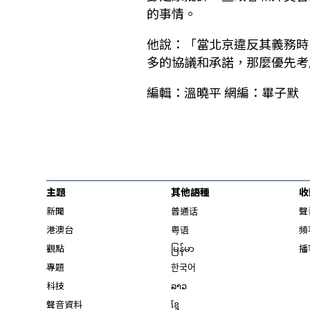
的事情。
他說：「當北京違反其義務時
多的協議和承諾，那麼優先考
編輯：溫曉平 網編：畢子默
主題
其他語種
收
新聞
普通话
聲
港澳台
粤语
頻
觀點
မြန်မာ
播
專題
한국어
科技
ລາວ
聲音資料
ខ្មែ