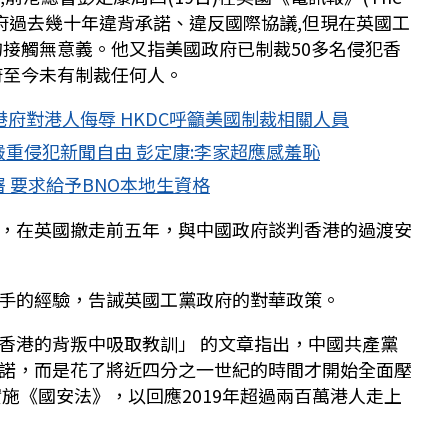
府過去幾十年違背承諾、違反國際協議,但現在英國工
的接觸無意義。他又指美國政府已制裁50多名侵犯香
府至今未有制裁任何人。
港府對港人侮辱 HKDC呼籲美國制裁相關人員
重侵犯新聞自由 彭定康:李家超應感羞恥
 要求給予BNO本地生資格
，在英國撤走前五年，與中國政府談判香港的過渡安
手的經驗，告誡英國工黨政府的對華政策。
香港的背叛中吸取教訓」 的文章指出，中國共產黨
諾，而是花了將近四分之一世紀的時間才開始全面壓
實施《國安法》，以回應2019年超過兩百萬港人走上