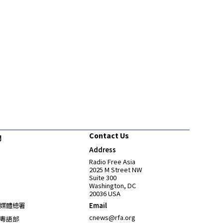
Contact Us
們
Address
Opens in new window
Radio Free Asia
2025 M Street NW
Suite 300
Washington, DC
20036 USA
Opens in new window
媒體總署
Email
Opens in new window
cnews@rfa.org
粵語部