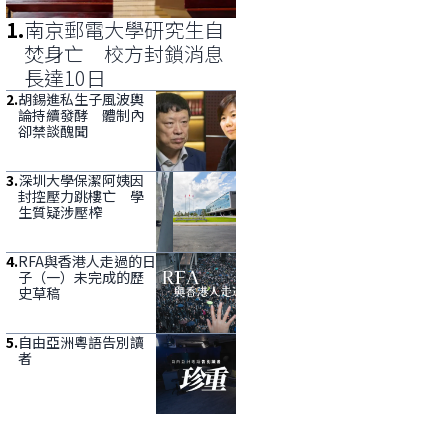
1
.
南京郵電大學研究生自
焚身亡 校方封鎖消息
長達10日
2
.
胡錫進私生子風波輿
論持續發酵 體制內
卻禁談醜聞
3
.
深圳大學保潔阿姨因
封控壓力跳樓亡 學
生質疑涉壓榨
4
.
RFA與香港人走過的日
子（一）未完成的歷
史草稿
5
.
自由亞洲粵語告別讀
者