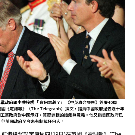
黨政府跟中共接觸「 有何意義？」
《中英聯合聲明》簽署40周
《電訊報》（The Telegraph）撰文，指責中國政府過去幾十年
國工黨政府對中國示好，質疑這樣的接觸無意義。他又指美國政府已
，但英國政府至今未有制裁任何人。
前港總督彭定康周四(19日)在英國《電訊報》(The