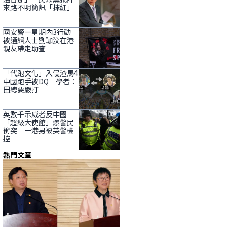
來路不明簡訊「抹紅」
國安警一星期內3行動
被通緝人士劉珈汶在港
親友帶走助查
「代跑文化」入侵渣馬4
中國跑手被DQ 學者：
田總要嚴打
英數千示威者反中國
「超級大使館」爆警民
衝突 一港男被英警檢
控
熱門文章