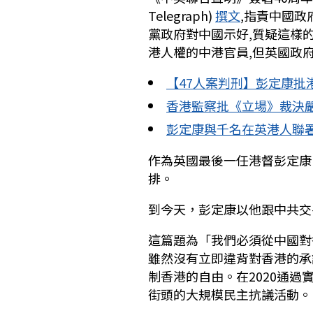
Telegraph)
撰文
,指責中國政
黨政府對中國示好,質疑這樣
港人權的中港官員,但英國政
【47人案判刑】彭定康批
香港監察批《立場》裁決嚴
彭定康與千名在英港人聯署
作為英國最後一任港督彭定康
排。
到今天，彭定康以他跟中共交
這篇題為「我們必須從中國對
雖然沒有立即違背對香港的承
制香港的自由。在2020通過
街頭的大規模民主抗議活動。