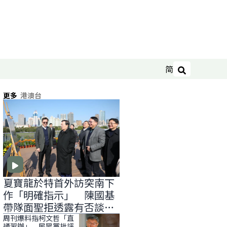
简
搜尋
更多
港澳台
夏寶龍於特首外訪突南下
作「明確指示」 陳國基
帶隊面聖拒透露有否談
「滅赤」
周刊爆料指柯文哲「直
通習辦」 民眾黨批評