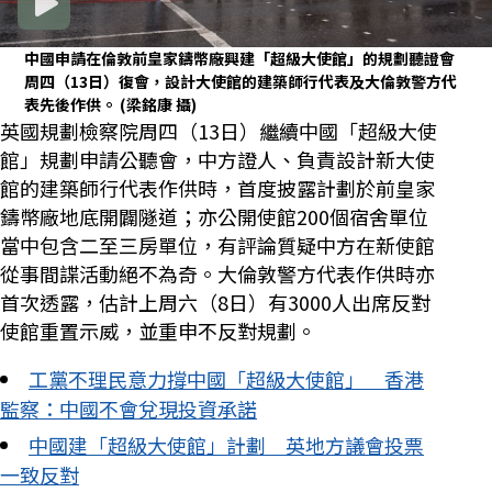
中國申請在倫敦前皇家鑄幣廠興建「超級大使館」的規劃聽證會
周四（13日）復會，設計大使館的建築師行代表及大倫敦警方代
表先後作供。 (梁銘康 攝)
英國規劃檢察院周四（13日）繼續中國「超級大使
館」規劃申請公聽會，中方證人、負責設計新大使
館的建築師行代表作供時，首度披露計劃於前皇家
鑄幣廠地底開闢隧道；亦公開使館200個宿舍單位
當中包含二至三房單位，有評論質疑中方在新使館
從事間諜活動絕不為奇。大倫敦警方代表作供時亦
首次透露，估計上周六（8日）有3000人出席反對
使館重置示威，並重申不反對規劃。
工黨不理民意力撐中國「超級大使館」 香港
監察：中國不會兌現投資承諾
中國建「超級大使館」計劃 英地方議會投票
一致反對