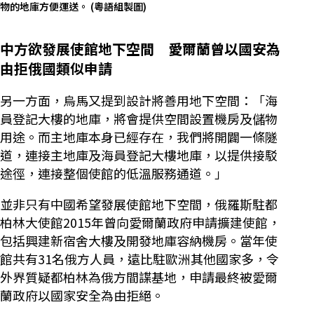
物的地庫方便運送。
(粵語組製圖)
中方欲發展使館地下空間 愛爾蘭曾以國安為
由拒俄國類似申請
另一方面，烏馬又提到設計將善用地下空間：「海
員登記大樓的地庫，將會提供空間設置機房及儲物
用途。而主地庫本身已經存在，我們將開闢一條隧
道，連接主地庫及海員登記大樓地庫，以提供接駁
途徑，連接整個使館的低溫服務通道。」
並非只有中國希望發展使館地下空間，俄羅斯駐都
柏林大使館2015年曾向愛爾蘭政府申請擴建使館，
包括興建新宿舍大樓及開發地庫容納機房。當年使
館共有31名俄方人員，遠比駐歐洲其他國家多，令
外界質疑都柏林為俄方間諜基地，申請最終被愛爾
蘭政府以國家安全為由拒絕。