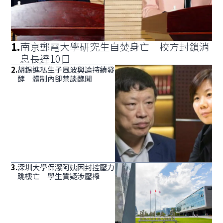
1
.
南京郵電大學研究生自焚身亡 校方封鎖消
息長達10日
2
.
胡錫進私生子風波輿論持續發
酵 體制內卻禁談醜聞
3
.
深圳大學保潔阿姨因封控壓力
跳樓亡 學生質疑涉壓榨