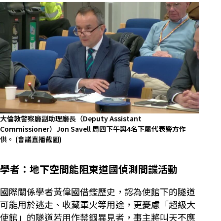
大倫敦警察廳副助理廳長（Deputy Assistant
Commissioner）Jon Savell 周四下午與4名下屬代表警方作
供。
(會議直播截圖)
學者：地下空間能阻東道國偵測間諜活動
國際關係學者黃偉國借鑑歷史，認為使館下的隧道
可能用於逃走、收藏軍火等用途，更憂慮「超級大
使館」的隧道若用作禁錮異見者，事主將叫天不應