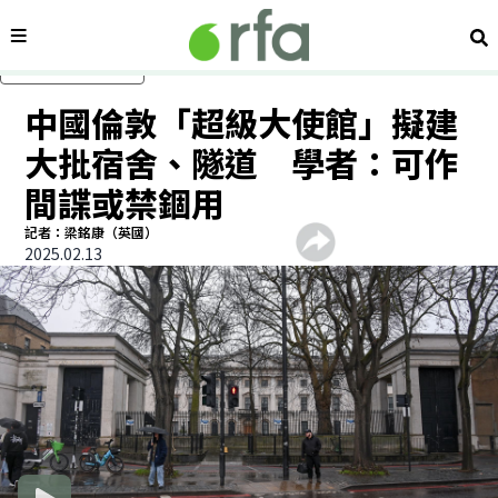
內容分類
搜
跳過主要內容
中國倫敦「超級大使館」擬建
大批宿舍、隧道 學者：可作
間諜或禁錮用
記者：梁銘康（英國）
2025.02.13