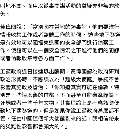
叫地不聞。而用以從事間諜活動的質疑亦非無的放
矢。
黃偉國說：「當別國在當地的領事館，他們要進行
情報收集工作或者監聽工作的時候， 這些地下隧道
是有效地可以阻擋東道國的安全部門進行偵察工
作。使館可以在一個安全情況之下進行他們的間諜
或者情報收集等各方面工作。」
工黨政府近日接連爆出醜聞，黃偉國認為政府研判
政治形勢時，不應誤以為「超級大使館」爭議不會
影響其施政及管治：「你知道其實可能在倫敦，特
別是一些這麼舊的首都，下面甚至可能有亂葬崗、
死屍或者一些千年文物，其實理論上是不應該隨便
動地下建隧道的，但是如果你說工黨政府甚麼都不
管，任由中國這個新大使館亂來的話，我相信帶來
的災難性影響都會頗大的。」