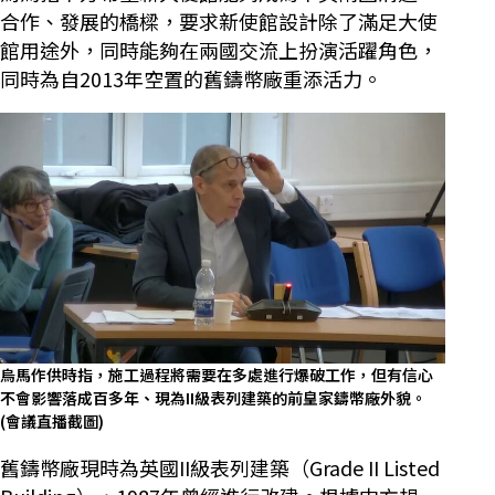
合作、發展的橋樑，要求新使館設計除了滿足大使
館用途外，同時能夠在兩國交流上扮演活躍角色，
同時為自2013年空置的舊鑄幣廠重添活力。
烏馬作供時指，施工過程將需要在多處進行爆破工作，但有信心
不會影響落成百多年、現為II級表列建築的前皇家鑄幣廠外貌。
(會議直播截圖)
舊鑄幣廠現時為英國II級表列建築（Grade II Listed