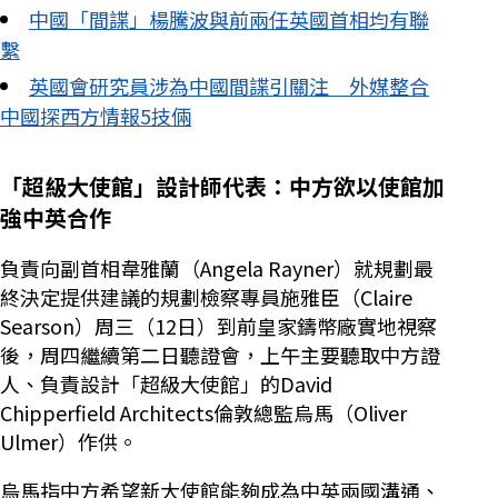
中國「間諜」楊騰波與前兩任英國首相均有聯
繫
英國會研究員涉為中國間諜引關注 外媒整合
中國探西方情報5技倆
「超級大使館」設計師代表：中方欲以使館加
強中英合作
負責向副首相韋雅蘭（Angela Rayner）就規劃最
終決定提供建議的規劃檢察專員施雅臣（Claire
Searson）周三（12日）到前皇家鑄幣廠實地視察
後，周四繼續第二日聽證會，上午主要聽取中方證
人、負責設計「超級大使館」的David
Chipperfield Architects倫敦總監烏馬（Oliver
Ulmer）作供。
烏馬指中方希望新大使館能夠成為中英兩國溝通、