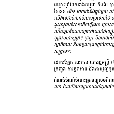
ជម្លោះ​ព្រំដែន​រវាង​កម្ពុជា និង​
សែន៖
«ទី១ ទាក់​ទង​នឹង​ផ្លូវ​ច្បាប់
យើង​ទេ​ជា​ចំណាប់​របស់​ប្រទេស​ថៃ ថា
ផ្ទុះ​អាវុធ​អត់​អាច​កើត​ឡើង​ទេ ព្រោះ
ហើយ​អ្នក​ដែល​បញ្ជា​នៅ​ពេល​ដែល​ផ្ទុះ​អា
ឬ​ព្រះមហាក្សត្រ។ ដូច្នេះ មិន​អាច​កើត
រដ្ឋាភិបាល នឹង​ទទួល​ខុស​ត្រូវ​ចំពោះ​
សង្គ្រាម»
។
ដោយ​ឡែក លោក​នាយក​រដ្ឋមន្ត្រី ហ៊ុន
ក្រញូង ការ​ឆ្លង​កាត់ និង​ការ​ជួញ​ដ
កំណត់ចំណាំចំពោះអ្នកបញ្ចូលមតិនៅក
ណា ដែល​មិន​ជេរ​ប្រមាថ​ដល់​អ្នក​ដទៃ