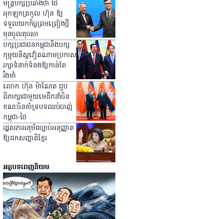
មន្ត្រីបក្សប្រឆាំងថា ថៃ
អុកឡុកត្រកូល ហ៊ុន ឱ្យ
ទទួលយកកិច្ចព្រមព្រៀងថ្មី
មុនចូលតុចរចា
បក្សប្រជាជនកម្ពុជានិងបក្ស
កុម្មុយនិស្ដវៀតណាមប្រកាស
រក្សាទំនាក់ទំនងឱ្យកាន់តែ
រឹងមាំ
លោក ហ៊ុន ម៉ាណែត ជួប
ពិភាក្សាជាមួយមេដឹកនាំចិន
ខណៈចិនគាំទ្របទឈប់បាញ់
កម្ពុជា-ថៃ
រដ្ឋសភាអនុម័តច្បាប់អនុញ្ញាត
ឱ្យដកសញ្ជាតិខ្មែរ
អត្ថបទពេញនិយម