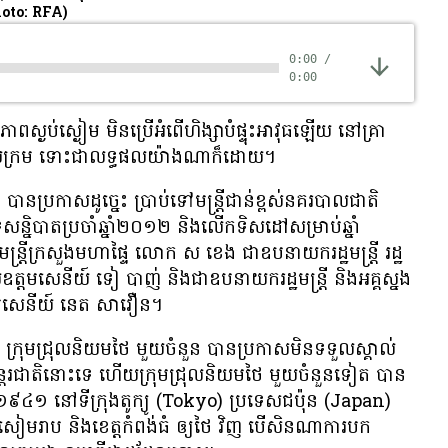
oto: RFA)
0:00
/
0:00
្សា​ភាព​ស្ងប់ស្ងៀម មិន​ប្រើ​អំពើ​ហិង្សា​បំផ្ទុះ​អាវុធ​ឡើយ នៅ​គ្រា​
ក្រម ទោះ​ជា​លទ្ធផល​យ៉ាង​ណា​ក៏ដោយ។
​ប្រកាស​ដូច្នេះ ប្រាប់​ទៅ​មន្ត្រី​ជាន់​ខ្ពស់​នគរបាល​ជាតិ​
សន្និបាត​ប្រចាំ​ឆ្នាំ​២០១២ និង​លើក​ទិសដៅ​សម្រាប់​ឆ្នាំ​
ត្រី​ក្រសួង​មហាផ្ទៃ លោក ស ខេង ជា​ឧបនាយក​រដ្ឋមន្ត្រី រដ្ឋ
យ​ឧត្តមសេនីយ៍ ទៀ បាញ់ និង​ជា​ឧបនាយក​រដ្ឋមន្ត្រី និង​អគ្គស្នង
តមសេនីយ៍ នេត សាវឿន។
ក្រុម​ជ្រុល​និយម​ថៃ មួយ​ចំនួន បាន​ប្រកាស​មិន​ទទួល​ស្គាល់​
​អន្តរជាតិ​នោះ​ទេ ហើយ​ក្រុម​ជ្រុល​និយម​ថៃ មួយ​ចំនួន​ទៀត បាន​
​ឆ្នាំ​១៩៤១ នៅ​ទីក្រុង​តូក្យូ (Tokyo) ប្រទេស​ជប៉ុន (Japan)
្ត​សៀមរាប និង​ខេត្ត​កំពង់ធំ ឲ្យ​ថៃ វិញ បើ​សិន​ណា​ការ​បក