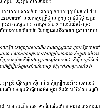
​កម្ពុជា ឈ្នះ​ក្តី​ជា​ដដែល​នោះ។
បាន​មាន​ប្រសាសន៍​ថា លោក​បាន​ជម្រាប​ប្រាប់​អ្នកស្រី យ៉ីង
tra) នាយក​រដ្ឋមន្ត្រី​ថៃ នៅ​ក្នុង​ព្រះរាជ​ពិធី​ថ្វាយ​ព្រះ​
 ព្រះបាទ​សម្ដេច​ព្រះ នរោត្តម សីហនុ កាល​ពី​ដើម​ខែ​កុម្ភៈ
​អំពី​ចលនា​ជ្រុល​និយម​ថៃ ដែល​ប្រឆាំង​នឹង​ការ​បកស្រាយ​សាល
់​ចំណុច​បន្តិច នៅ​ក្នុង​ប្រទេស​យើង វា​ងាយ​ស្រួល​ទេ ព្រោះ​និន្នាការ​នៅ​
្រុល​ទេ មិន​ថា​សាលក្រម​នោះ​វា​ចេញ​បែប​ណា​ទេ គឺ​កម្ពុជា បើ​ទោះ​
រើប្រាស់​កម្លាំង​ដើម្បី​ទៅ​រុញ​ច្រាន​កម្លាំង​របស់​ថៃ ដើម្បី​ចេញ​ពី​តំបន់​
ា​ដើម្បី​រៀបចំ​ឲ្យ​មាន​ដំណើរ​ការ​ល្អ ប៉ុន្តែ​នៅ​ខាង​ប្រទេស​ថៃ ឯ​
​ថៃ អ្នកស្រី យ៉ីងឡាក់ ស៊ីណាវ៉ាត់ កុំ​ឲ្យ​រឿង​នេះ​រីក​រាលដាល​ជា​
ដល់​កិច្ច​សហប្រតិបត្តិការ​រវាង​កម្ពុជា និង​ថៃ លើ​វិស័យ​សេដ្ឋកិច្ច
​ឯករាជ្យ លោក​បណ្ឌិត សុខ ទូច ដែល​តែង​តែ​តាម​ដាន​ស្ថានការណ៍​