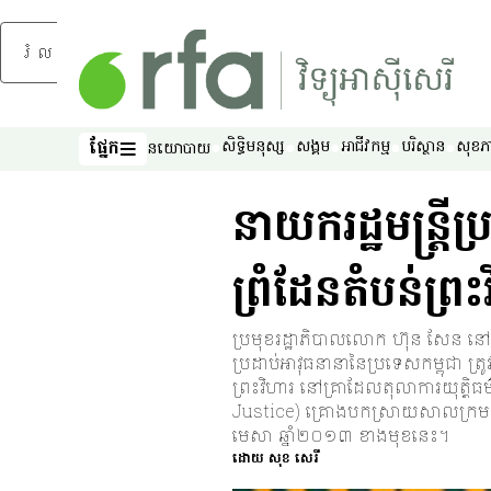
រំលងទៅមាតិកាចម្បង
ផ្នែក
សិទ្ធិ​មនុស្ស
សង្គម
អាជីវកម្ម
បរិស្ថាន
សុខភ
នយោបាយ
ផ្នែក
នាយក​រដ្ឋមន្ត្រី​
ព្រំដែន​តំបន់​ព្រ
ប្រមុខ​រដ្ឋាភិបាល​លោក ហ៊ុន សែន នៅ​ថ្ង
ប្រដាប់​អាវុធ​នានា​នៃ​ប្រទេស​កម្ពុជា ត្រូវ
ព្រះវិហារ នៅ​គ្រា​ដែល​តុលាការ​យុត្ត
Justice) គ្រោង​បកស្រាយ​សាលក្រម​ឆ្ន
មេសា ឆ្នាំ​២០១៣ ខាង​មុខ​នេះ។
ដោយ សុខ សេរី