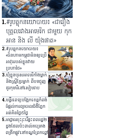
1
.
#រូបត្លុកនយោបាយ៖ «ជារឿង
បុគ្គលរវាងអាមេរិក ជាមួយ កុក
អាន និង លី យ៉ុងផាត»
2
.
#រូបត្លុកនយោបាយ៖
«ចិនហាមកម្ពុជាមិនឲ្យប្រើ
អាវុធរបស់ខ្លួនវាយ
ប្រហាថៃ»
3
.
ឃុំ​ខ្លួន​បុរស​អាមេរិកាំង​ម្នាក់
និង​ស្ត្រី​ខ្មែរ​ម្នាក់ ពី​បទ​ជួញ​
ដូរ​កុមារី​នៅ​សៀមរាប
4
.
មន្ទីរពេទ្យ​បង្អែក​ខេត្ត​កំពង់
ធំ​ផ្ដល់​ការ​ព្យាបាល​ជំងឺ​ភ្នែក​
អត់​គិត​ថ្លៃ​៥​ថ្ងៃ
5
.
អាជ្ញាធរ​ចុះ​រុះរើ​ផ្ទះ​ពលរដ្ឋ​២​
ខ្នង​ដែល​ប៉ះពាល់​គម្រោង​
ពង្រីក​ផ្លូវ​នៅ​ខណ្ឌ​ព្រែកព្នៅ