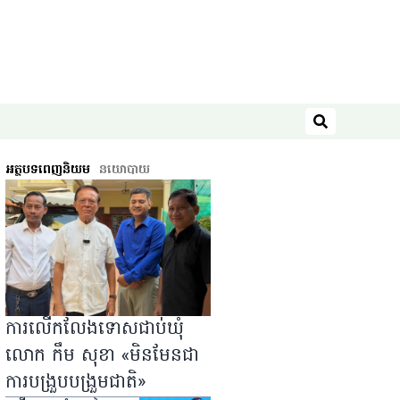
ស្វែងរក
អត្ថបទពេញនិយម
នយោបាយ
ការលើកលែងទោសជាប់ឃុំ
លោក កឹម សុខា «មិនមែនជា
ការបង្រួបបង្រួមជាតិ»