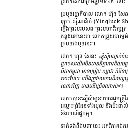
ស្រាយ​សាលក្រម​ឆ្នាំ​១៩៦២ នោះ ឲ្យ
ប្រមុខ​រដ្ឋាភិបាល លោក ហ៊ុន សែន 
ឡាក់ ស៊ីណាវ៉ាត់ (Yingluck Shinawa
ភ្លើង​ព្រះបរមសព ព្រះ​មហា​វីរក្សត្រ
កន្លង​ទៅ​នេះ​ថា លោក​ព្រួយ​បារម្ភ
ក្រម​ខាង​មុខ​នេះ។
លោក ហ៊ុន សែន៖
«ខ្ញុំ​សុំ​បញ្ជាក
ប្រទេស​យើង​មិន​មាន​និន្នាការ​និយម​ជ
បី​ជា​កម្ពុជា មាន​ប្រៀប កម្ពុជា ក៏​មិន​ប្
នោះ​ដែរ។ យើង​ត្រូវ​មាន​ការ​ពិភាក្សា​គ្ន
ណោះ​វិញ មាន​មតិ​ច្រើន​ណាស់»
។
លោក​បាន​ស្នើសុំ​ឲ្យ​នាយក​រដ្ឋមន្ត្រី
ជម្លោះ​ព្រំដែន​ទាំង​មូល និង​ប៉ះពាល់​
និង​ពាណិជ្ជកម្ម។
ទាក់​ទង​នឹង​បញ្ហា​នេះ អ្នក​វិភាគ