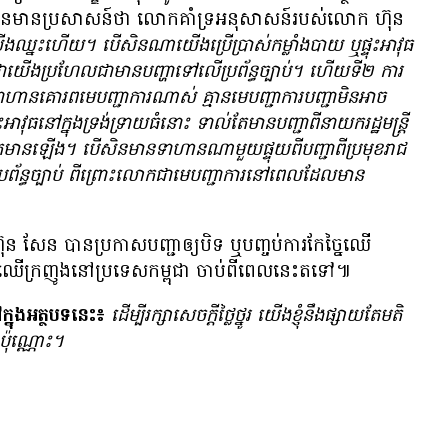
ថៃ បាន​មាន​ប្រសាសន៍​ថា លោក​គាំទ្រ​អនុសាសន៍​របស់​លោក ហ៊ុន
 យើង​ឈ្នះ​ហើយ។ បើ​សិន​ណា​យើង​ប្រើប្រាស់​កម្លាំង​បាយ ឬ​ផ្ទុះ​អាវុធ
​យើង​ប្រហែល​ជា​មាន​បញ្ហា​ទៅ​លើ​ប្រព័ន្ធ​ច្បាប់។ ហើយ​ទី២ ការ​
​ទាហាន​គោរព​មេ​បញ្ជាការ​ណាស់ គ្មាន​មេ​បញ្ជាការ​បញ្ជា​មិន​អាច
វុធ​នៅ​ក្នុង​ទ្រង់ទ្រាយ​ធំ​នោះ ទាល់​តែ​មាន​បញ្ជា​ពី​នាយក​រដ្ឋមន្ត្រី
​មាន​ឡើង។ បើ​សិន​មាន​ទាហាន​ណា​មួយ​ផ្ទុយ​ពី​បញ្ជា​ពី​ប្រមុខ​រាជ​
ប្រព័ន្ធ​ច្បាប់ ពីព្រោះ​លោក​ជា​មេ​បញ្ជាការ​នៅ​ពេល​ដែល​មាន​
 សែន បាន​ប្រកាស​បញ្ជា​ឲ្យ​បិទ ឬ​បញ្ចប់​ការ​កែច្នៃ​ឈើ​
ូរ​ឈើ​ក្រញូង​នៅ​ប្រទេស​កម្ពុជា ចាប់​ពី​ពេល​នេះ​ត​ទៅ៕
្នុងអត្ថបទនេះ៖
ដើម្បី​រក្សា​សេចក្ដី​ថ្លៃថ្នូរ យើង​ខ្ញុំ​នឹង​ផ្សាយ​តែ​មតិ​
​ប៉ុណ្ណោះ។