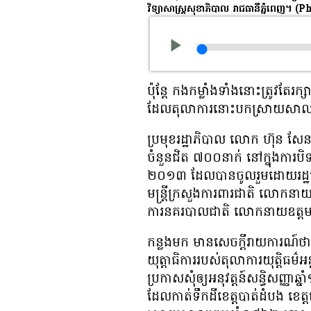
វិទ្យាសាស្ត្រ​សុខាភិបាល រាជធានី​ភ្នំពេញ។
(Ph
ប៉ុន្តែ កង​កម្លាំង​ទាំង​នោះ​ត្រូវ​តែ​រក
ដែល​តុលាការ​នោះ​បកស្រាយ​សាល
ប្រមុខ​រដ្ឋាភិបាល លោក ហ៊ុន សែន បាន
ចំនួន​ជិត ៧០០​នាក់ នៅ​ក្នុង​ការ​បិទ​
២០១៣ ដែល​បាន​ចូល​រួម​ដោយ​រដ្ឋមន្
មន្ត្រី​ក្រសួង​ការពារ​ជាតិ លោក​នា
ការ​នគរបាល​ជាតិ លោក​នាយ​ឧត្
កន្លង​មក មាន​សេចក្តី​រាយការណ៍​ថា 
យុត្តាធិការ​របស់​តុលាការ​យុត្តិធម៌
ប្រកាស​សុំ​ឲ្យ​អនុវត្តន៍​សន្ធិសញ្ញា
ដែល​កាត់​ទឹក​ដី​ខេត្ត​បាត់ដំបង ខេត