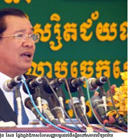
សែន ថ្លែង​ក្នុង​ឱកាស​ចែក​សញ្ញាបត្រ​ដល់​និស្សិត​នៅ​សាកលវិទ្យាល័យ​