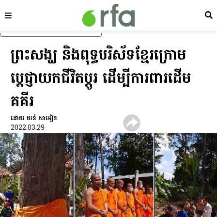
ផ្នែក
ស្វ
រំលងទៅមាតិកាចម្បង
ព្រះសង្ឃ និង​ពុទ្ធបរិស័ទ​ខ្មែរ​ក្រោម​
ប្ដេជ្ញា​យក​ជីវិត​ប្ដូរ ដើម្បី​ការពារ​ដើម​
គគីរ
ដោយ យន់ សាមៀន
2022.03.29