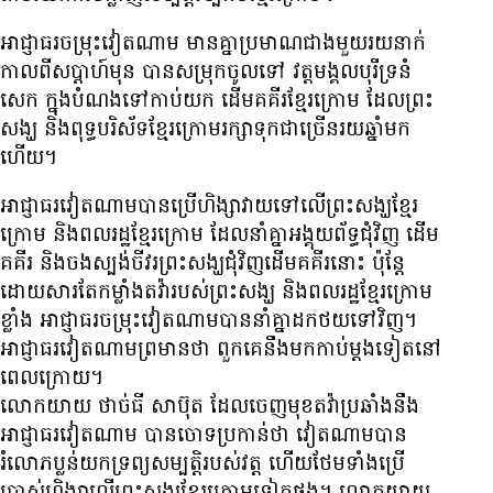
អាជ្ញាធរ​ចម្រុះ​វៀតណាម មាន​គ្នា​ប្រមាណ​ជាង​មួយ​រយ​នាក់
កាល​ពី​សប្ដាហ៍​មុន ​បាន​សម្រុក​ចូល​ទៅ វត្ត​មង្គល​បុរី​ទ្រនំ​
សេក ក្នុង​បំណង​ទៅ​កាប់​យក ដើម​គគីរ​ខ្មែរ​ក្រោម ដែល​ព្រះ
សង្ឃ​ និង​ពុទ្ធបរិស័ទ​ខ្មែរ​ក្រោម​រក្សា​ទុក​ជា​ច្រើន​រយ​ឆ្នាំ​មក​
ហើយ។
អាជ្ញាធរ​វៀតណាម​បាន​ប្រើ​ហិង្សា​វាយ​ទៅ​លើ​ព្រះសង្ឃ​ខ្មែរ​
ក្រោម និង​ពលរដ្ឋ​ខ្មែរ​ក្រោម ដែល​នាំ​គ្នា​អង្គុយ​ព័ទ្ធ​ជុំវិញ ដើម​
គគីរ និង​ចង​ស្បង់​ចីវរ​ព្រះសង្ឃ​ជុំវិញ​ដើម​គគីរ​នោះ ប៉ុន្តែ​
ដោយសារ​តែ​កម្លាំង​តវ៉ា​របស់​ព្រះសង្ឃ និង​ពលរដ្ឋ​ខ្មែរ​ក្រោម​
ខ្លាំង អាជ្ញាធរ​ចម្រុះ​វៀតណាម​បាន​នាំ​គ្នា​ដក​ថយ​ទៅ​វិញ។
អាជ្ញាធរ​វៀតណាម​ព្រមាន​ថា ពួក​គេ​នឹង​មក​កាប់​ម្ដង​ទៀត​នៅ​
ពេល​ក្រោយ។
លោក​យាយ ថាច់ធី សាប៊ុត ដែល​ចេញ​មុខ​តវ៉ា​ប្រឆាំង​នឹង​
អាជ្ញាធរ​វៀតណាម បាន​ចោទ​ប្រកាន់​ថា វៀតណាម​បាន​
រំលោភ​ប្លន់​យក​ទ្រព្យ​សម្បត្តិ​របស់​វត្ត ហើយ​ថែម​ទាំង​ប្រើ