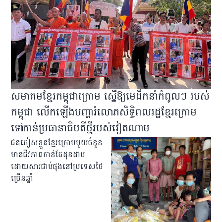
សមាគម​ខ្មែរ​កម្ពុជា​ក្រោម ស្នើ​ឱ្យ​មេ​ដឹក​នាំ​កំពូលៗ របស់​
កម្ពុជា លើក​ឡើង​បញ្ហា​រំលោភ​សិទ្ធិ​ពលរដ្ឋ​ខ្មែរ​ក្រោម
ទៅ​កាន់​ប្រធានាធិបតី​ថ្មី​របស់​វៀតណាម
ជន​ភៀស​ខ្លួន​ខ្មែរ​ក្រោម​មួយ​ចំនួន​
មាន​ជីវភាព​កាន់តែ​ដុនដាប​
ដោយសារ​ជាប់​ផុង​នៅ​ប្រទេស​ថៃ​
ច្រើន​ឆ្នាំ