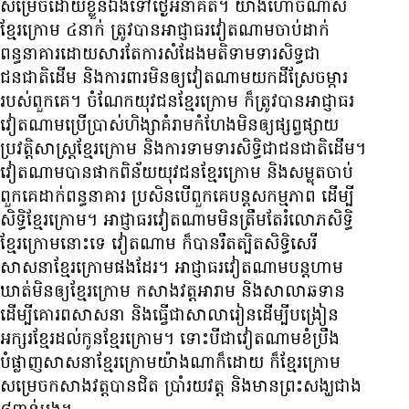
សម្រេច​ដោយ​ខ្លួន​ឯង​ទៅ​ថ្ងៃ​អនាគត។ យ៉ាង​ហោច​ណាស់​
ខ្មែរ​ក្រោម ៤នាក់ ត្រូវ​បាន​អាជ្ញាធរ​វៀតណាម​ចាប់​ដាក់​
ពន្ធនាគារ​ដោយសារតែ​ការសំដែង​មតិ​ទាមទារ​សិទ្ធ​ជា​
ជនជាតិ​ដើម និង​ការពារ​មិន​ឲ្យ​វៀតណាម​យក​ដី​ស្រែ​ចម្ការ​
របស់​ពួក​គេ។ ចំណែក​យុវជន​ខ្មែរ​ក្រោម ក៏​ត្រូវ​បាន​អាជ្ញាធរ​
វៀតណាម​ប្រើប្រាស់​ហិង្សា​គំរាម​កំហែង​មិន​ឲ្យ​ផ្សព្វផ្សាយ​
ប្រវត្តិសាស្ត្រ​ខ្មែរ​ក្រោម និង​ការ​ទាមទារ​សិទ្ធិ​ជា​ជនជាតិ​ដើម។
វៀតណាម​បាន​ផាក​ពិន័យ​យុវជន​ខ្មែរ​ក្រោម និង​សម្លុត​ចាប់​
ពួក​គេ​ដាក់​ពន្ធនាគារ ប្រសិន​បើ​ពួក​គេ​បន្ត​សកម្មភាព ដើម្បី​
សិទ្ធិ​ខ្មែរ​ក្រោម។ អាជ្ញាធរ​វៀតណាម​មិន​ត្រឹម​តែ​រំលោភ​សិទ្ធិ​
ខ្មែរ​ក្រោម​នោះ​ទេ វៀតណាម ក៏​បាន​រឹតត្បិត​សិទ្ធិ​សេរី​
សាសនា​ខ្មែរ​ក្រោម​ផង​ដែរ។ អាជ្ញាធរ​វៀតណាម​បន្ត​ហាម
ឃាត់​មិន​ឲ្យ​ខ្មែរ​ក្រោម កសាង​វត្ត​អារាម និង​សាលា​ឆ​ទាន
ដើម្បី​គោរព​សាសនា និង​ធ្វើ​ជា​សាលារៀន​ដើម្បី​បង្រៀន​
អក្សរ​ខ្មែរ​ដល់​កូន​ខ្មែរ​ក្រោម។ ទោះបីជា​វៀតណាម​ខំ​ប្រឹង​
បំផ្លាញ​សាសនា​ខ្មែរ​ក្រោម​យ៉ាង​ណា​ក៏​ដោយ ក៏​ខ្មែរ​ក្រោម​
សម្រេច​កសាង​វត្ត​បាន​ជិត ប្រាំ​រយ​វត្ត និង​មាន​ព្រះសង្ឃ​ជាង