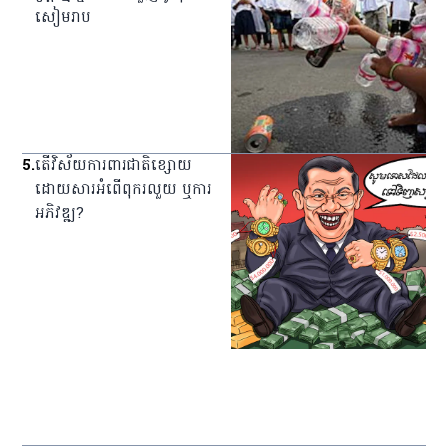
សៀមរាប
5
.
តើវិស័យការពារជាតិខ្សោយ
ដោយសារអំពើពុករលួយ ឬការ
អភិវឌ្ឍ?