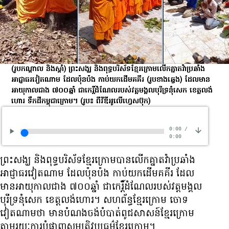
(រូបកណ្ដាល និងស្ដាំ) ព្រះសង្ឃ និង​ពុទ្ធបរិស័ទ​ខ្មែរ​ក្រោម​លើក​គ្នា​តវ៉ា​ប្រឆាំង​
អាជ្ញាធរ​វៀតណាម ដែល​ប៉ុនប៉ង កាប់​យក​ដើម​គគីរ (រូបខាងឆ្វេង) ដែល​មាន​
អាយុ​កាល​ជាង ៧០០ឆ្នាំ ជា​កេរ្តិ៍​ដំណែល​របស់​វត្ត​មង្គល​បុរី​ទ្រនុំ​សេក​ ​ខេត្ត​លង់​
ហោរ ទឹកដីកម្ពុជាក្រោម។
(រូប៖ ពីវីឌីអូលើហ្វេសប៊ុក)
0:00
/
0:00
ព្រះសង្ឃ និង​ពុទ្ធបរិស័ទ​ខ្មែរ​ក្រោម​បាន​លើក​គ្នា​តវ៉ា​ប្រឆាំង​
អាជ្ញាធរ​វៀតណាម ដែល​ប៉ុនប៉ង កាប់​យក​ដើម​គគីរ ដែល​
មាន​អាយុ​កាល​ជាង ៧០០ឆ្នាំ ជា​កេរ្តិ៍​ដំណែល​របស់​វត្ត​មង្គល​
បុរី​ទ្រនុំ​សេក​ ​ខេត្ត​លង់​ហោរ។ សហព័ន្ធ​ខ្មែរ​ក្រោម ចោទ​
វៀតណាម​ថា មាន​បំណង​ចង់​បំបាត់​ពូជសាសន៍​ខ្មែរ​ក្រោម
តាមរយៈ​ការ​បំផ្លាញ​​​សម្បត្តិ​វប្បធម៌​ខ្មែរ​ក្រោម។