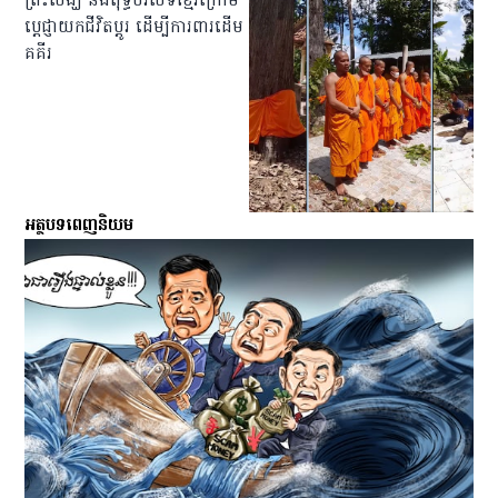
ព្រះសង្ឃ និង​ពុទ្ធបរិស័ទ​ខ្មែរ​ក្រោម​
ប្ដេជ្ញា​យក​ជីវិត​ប្ដូរ ដើម្បី​ការពារ​ដើម​
គគីរ
អត្ថបទពេញនិយម