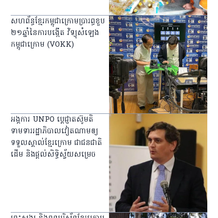
សហព័ន្ធ​ខ្មែរ​កម្ពុជា​ក្រោមប្រារព្ធ​ខួប
២១ឆ្នាំនៃការ​បង្កើត វិទ្យុ​សំឡេង​
កម្ពុជា​ក្រោម (VOKK)
អង្គការ UNPO ប្ដេជ្ញា​តស៊ូ​មតិ​
ទាមទារ​រដ្ឋាភិបាល​វៀតណាម​ឲ្យ​
ទទួលស្គាល់​ខ្មែរ​ក្រោម ជា​ជនជាតិ​
ដើម និង​ផ្តល់​សិទ្ធិ​ស្វ័យ​សម្រេច