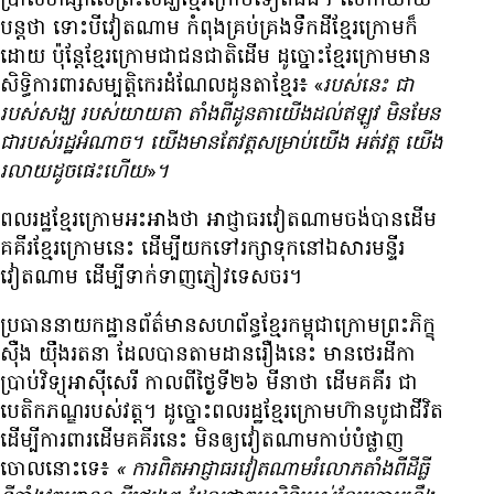
ប្រាស់​ហិង្សា​លើ​ព្រះសង្ឃ​ខ្មែរ​ក្រោម​ទៀត​ផង។ លោក​យាយ​
បន្ត​ថា ទោះបី​វៀតណាម កំពុង​គ្រប់គ្រង​ទឹក​ដី​ខ្មែរ​ក្រោម​ក៏​
ដោយ ប៉ុន្តែ​ខ្មែរ​ក្រោម​ជា​ជនជាតិ​ដើម ដូច្នោះ​ខ្មែរ​ក្រោម​មាន​
សិទ្ធិ​ការពារ​សម្បត្តិ​កេរដំណែល​ដូនតា​ខ្មែរ៖ «
របស់​នេះ ជា​
របស់​សង្ឃ របស់​យាយ​តា តាំង​ពី​ដូនតា​យើង​ដល់​ឥឡូវ មិន​មែន​
ជា​របស់​រដ្ឋ​អំណាច។ យើង​មាន​តែ​វត្ត​សម្រាប់​យើង អត់​វត្ត យើង​
រលាយ​ដូច​ផេះ​ហើយ
»
។
ពលរដ្ឋ​ខ្មែរ​ក្រោម​អះអាង​ថា អាជ្ញាធរ​វៀតណាម​ចង់​បាន​ដើម​
គគីរ​ខ្មែរ​ក្រោម​នេះ ដើម្បី​យក​ទៅ​រក្សា​ទុក​នៅ​ឯ​សារមន្ទីរ​
វៀតណាម ដើម្បី​ទាក់ទាញ​ភ្ញៀវ​ទេសចរ។
ប្រធាន​នាយកដ្ឋាន​ព័ត៌មាន​សហព័ន្ធ​ខ្មែរ​កម្ពុជា​ក្រោម​ព្រះភិក្ខុ
ស៊ឺង យ៉ឹងរតនា ដែល​បាន​តាមដាន​រឿង​នេះ មាន​ថេរ​ដីកា​
ប្រាប់​វិទ្យុ​អាស៊ី​សេរី កាល​ពី​ថ្ងៃ​ទី២៦ មីនា​ថា ដើម​គគីរ ជា​
បេតិកភណ្ឌ​របស់​វត្ត។ ដូច្នោះ​ពលរដ្ឋ​ខ្មែរ​ក្រោម​ហ៊ាន​បូជា​ជីវិត​
ដើម្បី​ការពារ​ដើម​គគីរ​នេះ មិន​ឲ្យ​វៀតណាម​កាប់​បំផ្លាញ​
ចោល​នោះ​ទេ៖
«
ការ​ពិត​អាជ្ញាធរ​វៀតណាម​រំលោភ​តាំង​ពី​ដីធ្លី