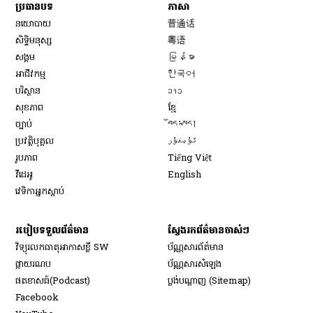
ប្រធានបទ
ភាសា
Opens in new window
នយោបាយ
普通话
Opens in new window
សិទ្ធិ​មនុស្ស
粤语
Opens in new window
សង្គម
မြန်မာ
Opens in new window
អាជីវកម្ម
한국어
Opens in new window
បរិស្ថាន
ລາວ
Opens in new window
សុខភាព
ខ្មែ
Opens in new window
ច្បាប់
བོད་སྐད།
Opens in new window
ប្រវត្តិបុគ្គល
ئۇيغۇر
Opens in new window
រូបភាព
Tiếng Việt
Opens in new window
វីដេអូ
English
វេទិកា​អ្នក​ស្ដាប់
របៀប​ទទួល​ព័ត៌មាន​
ស្វែងរកព័ត៌មានចាស់ៗ
វិទ្យុ​រលក​ធាតុអាកាស​ខ្លី SW
ប័ណ្ណសារ​ព័ត៌មាន​
​ផ្កាយ​រណប
ប័ណ្ណសារ​សំឡេង
​ផតខាសធ៍(Podcast)
ប្លង់បណ្តាញ (Sitemap)
Opens in new window
Facebook
Opens in new window