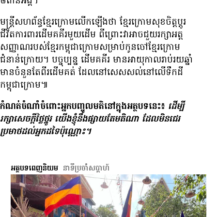
៨ពាន់អង្គ។
មន្ត្រី​សហព័ន្ធ​ខ្មែរ​ក្រោម​លើក​ឡើង​ថា ខ្មែរ​ក្រោម​សុខ​ចិត្ត​ប្ដូរ​
ជីវិត​ការពារ​ដើម​គគីរ​មួយ​ដើម ពីព្រោះ​វា​អាច​ជួយ​រក្សា​អត្ត
សញ្ញាណ​របស់​ខ្មែរ​កម្ពុជា​ក្រោម​សម្រាប់​កូនចៅ​ខ្មែរ​ក្រោម​
ជំនាន់​ក្រោយ។ បច្ចុប្បន្ន ដើម​គគីរ មាន​អាយុ​កាល​រាប់​រយ​ឆ្នាំ
មាន​ចំនួន​តែ​ពីរ​ដើម​គត់ ដែល​នៅ​សេសសល់​នៅ​លើ​ទឹក​ដី​
កម្ពុជា​ក្រោម៕
កំណត់​ចំណាំ​ចំពោះ​អ្នក​បញ្ចូល​មតិ​នៅ​ក្នុង​អត្ថបទ​នេះ៖
ដើម្បី​
រក្សា​សេចក្ដី​ថ្លៃថ្នូរ យើង​ខ្ញុំ​នឹង​ផ្សាយ​តែ​មតិ​ណា ដែល​មិន​ជេរ​
ប្រមាថ​ដល់​អ្នក​ដទៃ​ប៉ុណ្ណោះ។
អត្ថបទពេញនិយម
នាទី​ប្រចាំ​សប្ដាហ៍