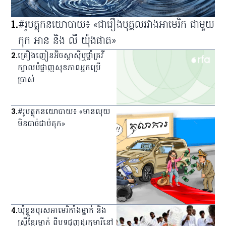
1
.
#រូបត្លុកនយោបាយ៖ «ជារឿងបុគ្គលរវាងអាមេរិក ជាមួយ
កុក អាន និង លី យ៉ុងផាត»
2
.
គ្រឿង​ញៀន​អ៊ិចស្តាស៊ី​ឬ​ថ្នាំ​គ្រវី​
ក្បាល​បំផ្លាញ​សុខភាព​អ្នក​ប្រើ
ប្រាស់
3
.
#រូបត្លុកនយោបាយ៖ «មានលុយ
មិនបាច់ជាប់គុក»
4
.
ឃុំ​ខ្លួន​បុរស​អាមេរិកាំង​ម្នាក់ និង​
ស្ត្រី​ខ្មែរ​ម្នាក់ ពី​បទ​ជួញ​ដូរ​កុមារី​នៅ​