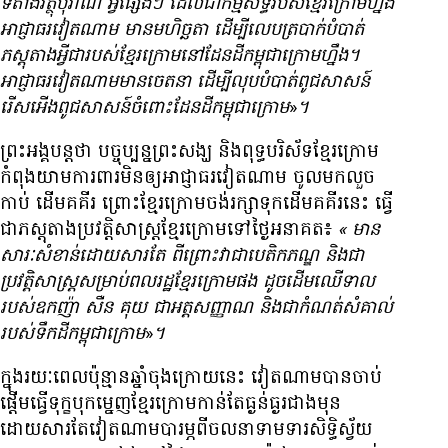
ទីតាំង​វត្ថុបុរាណ អ្វី​ផ្សេងៗ ដែល​ជា​កម្មសិទ្ធិ​របស់​ខ្មែរ​ក្រោម​ហ្នឹង
អាជ្ញាធរ​វៀតណាម មាន​មហិច្ឆតា ដើម្បី​លេប​ត្របាក់​បំបាត់​
ភស្តុតាង​អ្វី​ជា​របស់​ខ្មែរ​ក្រោម​នៅ​ដែនដី​កម្ពុជា​ក្រោម​ហ្នឹង។
អាជ្ញាធរ​វៀតណាម​មាន​ចេតនា ដើម្បី​លុប​បំបាត់​ពូជសាសន៍
រើសអើង​ពូជសាសន៍​ចំពោះ​ដែនដី​កម្ពុជា​ក្រោម
»
។
ព្រះអង្គ​បន្ត​ថា បច្ចុប្បន្ន​ព្រះសង្ឃ និង​ពុទ្ធបរិស័ទ​ខ្មែរ​ក្រោម​
កំពុង​យាម​ការពារ​មិន​ឲ្យ​អាជ្ញាធរ​វៀតណាម ចូល​មក​លួច​
កាប់ ដើម​គគីរ ព្រោះ​ខ្មែរ​ក្រោម​ចង់​រក្សា​ទុក​ដើម​គគីរ​នេះ ធ្វើ​
ជា​ភស្តុតាង​ប្រវត្តិសាស្ត្រ​ខ្មែរ​ក្រោម​ទៅ​ថ្ងៃ​អនាគត៖
«
មាន​
សារៈសំខាន់​ដោយសារ​តែ ពីព្រោះ​វា​ជា​បេតិកភណ្ឌ និង​ជា​
ប្រវត្តិសាស្ត្រ​សម្រាប់​ពលរដ្ឋ​ខ្មែរ​ក្រោម​ផង ដូច​ដើម​ឈើ​ទាល​
របស់​ឧកញ៉ា សឺន គុយ ជា​អត្តសញ្ញាណ និង​ជា​កំណត់​សំគាល់​
របស់​ទឹក​ដី​កម្ពុជា​ក្រោម
»
។
ក្នុង​រយៈ​ពេល​ប៉ុន្មាន​ឆ្នាំ​ចុង​ក្រោយ​នេះ វៀតណាម​បាន​ចាប់​
ផ្ដើម​ធ្វើ​ទុក្ខ​បុក​ម្នេញ​ខ្មែរ​ក្រោម​កាន់​តែ​ធ្ងន់ធ្ងរ​ជាង​មុន
ដោយសារ​តែ​វៀតណាម​បារម្ភ​ពី​ចលនា​ទាមទារ​សិទ្ធិ​ស្វ័យ​