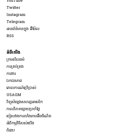
YouTube
Opens in new window
Twitter
Opens in new window
Instagram
Opens in new window
Telegram
អានព័ត៌មានក្នុង អ៊ីម៉ែល
Opens in new window
RSS
អំពីយើង
ក្រមសីលធម៌
ការគ្រប់គ្រង
Opens in new window
ការងារ
ឯកជនភាព
គោលការណ៍ប្រើប្រាស់
Opens in new window
USAGM
Opens in new window
វិទ្យុសំឡេងសហរដ្ឋអាមេរិក
កាលវិភាគផ្សាយប្រចាំថ្ងៃ
ចៀសវាង​ការរារាំង​តាម​អ៊ីនធឺណិត
អំពីកម្មវិធីរបស់យើង
ជំនួយ