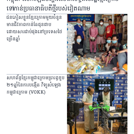
ទៅ​កាន់​ប្រធានាធិបតី​ថ្មី​របស់​វៀតណាម
ជន​ភៀស​ខ្លួន​ខ្មែរ​ក្រោម​មួយ​ចំនួន​
មាន​ជីវភាព​កាន់តែ​ដុនដាប​
ដោយសារ​ជាប់​ផុង​នៅ​ប្រទេស​ថៃ​
ច្រើន​ឆ្នាំ
សហព័ន្ធ​ខ្មែរ​កម្ពុជា​ក្រោមប្រារព្ធ​ខួប
២១ឆ្នាំនៃការ​បង្កើត វិទ្យុ​សំឡេង​
កម្ពុជា​ក្រោម (VOKK)