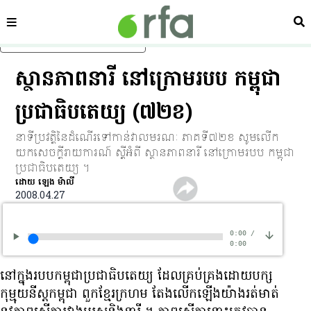
ផ្នែក
ស្វ
រំលងទៅមាតិកាចម្បង
ស្ថានភាព​នារី នៅក្រោម​របប កម្ពុជា​
ប្រជាធិបតេយ្យ (៧២ខ)
នាទី​ប្រវត្តិ​នៃ​ដំណើរ​ទៅ​កាន់​វាលមរណៈ ភាគ​ទី​៧២​ខ សូម​លើក​
យក​សេចក្តី​រាយការណ៍ ស្ដី​អំពី ស្ថានភាព​នារី នៅក្រោម​របប កម្ពុជា​
ប្រជាធិបតេយ្យ ។
ដោយ ឡេង ម៉ាលី
2008.04.27
0:00
/
0:00
នៅ​ក្នុង​របប​កម្ពុជា​ប្រជាធិបតេយ្យ ដែល​គ្រប់គ្រង​ដោយ​បក្ស​
កុម្មុយនីស្ត​កម្ពុជា ពួក​ខ្មែរក្រហម តែង​លើក​ឡើង​យ៉ាង​រត់មាត់​