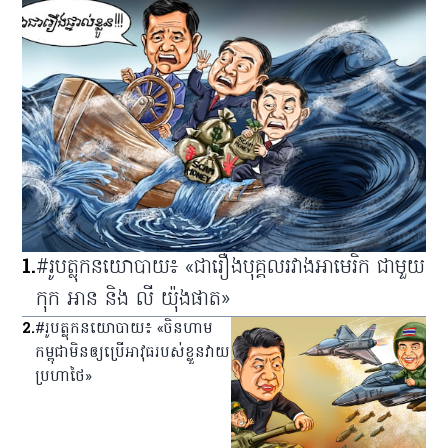
1
.
#រូបត្លុកនយោបាយ៖ «ជារឿងបុគ្គលរវាងអាមេរិក ជាមួយ
កុក អាន និង លី យ៉ុងផាត»
2
.
#រូបត្លុកនយោបាយ៖ «ចិនហាម
កម្ពុជាមិនឲ្យប្រើអាវុធរបស់ខ្លួនវាយ
ប្រហាថៃ»