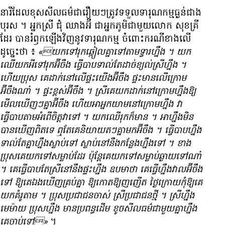
នារី​ដែល​ខុស​សីលធម៌​ជារឿយៗ​ត្រូវ​ទទួល​ទារុណកម្ម​ធ្ងន់​ជាង​
បុរស ។ អ្នកស្រី ជុំ ឈាងអ៊ី ជា​អ្នកភូមិ​ជាមួយ​លោក សុខគ្រី
ដែរ បាន​រំឭក​ឡើងវិញ​នូវ​ទារុណកម្ម ចំពោះ​ករណី​ខាងលើ​
ដូច្នេះ​ថា ៖
«យក​ទៅ​រុក​ឆ្កៀល​គ្នា​ទៅ​តាម​ទ្វារ​ហ្នឹង ។ យក​
ឈើ​យក​អី​ទៅ​រុក​អ៊ីចឹង ធ្វើបាប​ទាល់តែ​ដាច់​ខ្យល់​ស្រី​ហ្នឹង ។
ហើយ​ប្រុស គេ​ដាក់​នៅលើ​ផ្ទះ​យើង​អ៊ីចឹង ផ្ទះ​មាន​លើ​ក្រោម
អ៊ីចឹង​ណា៎ ។ ផ្ទះ​ខ្ពស់​អ៊ីចឹង ។ ស្រី​គេ​យក​ដាក់​នៅ​ក្រោម​ហ្នឹង​ឱ្យ​
មើល​ឃើញៗ​គ្នា​អ៊ីចឹង ហើយ​ឤ​អ្នក​យាម​នៅ​ក្រោម​ហ្នឹង វា​
ធ្វើបាប​តាម​អំពើចិត្ត​វា​ទៅ ។ យក​ឈើ​រុក​ក៏មាន ។ ឤហ្នឹង​មិន​
បាន​ឃើញ​ពិត​ទេ ឮ​តែ​គេ​និយាយ​តៗ​គ្នា​មក​អ៊ីចឹង ។ ធ្វើបាប​ហ្នឹង​
ទាល់តែ​គ្នា​ហ្នឹង​ស្លាប់​ទៅ ស្លាប់​នៅ​នឹង​កន្លែង​ហ្នឹង​ទៅ ។ ខាង​
ប្រុស​គេ​យក​ទៅ​សម្លាប់​ដែរ ប៉ុន្តែ​គេ​យក​ទៅ​សម្លាប់​ឆ្ងាយ​ទៅ​ណា៎
។ គេ​ធ្វើបាប​តែ​ស្រី​នៅ​នឹង​ផ្ទះ​ហ្នឹង ឧបមាថា គេ​ធ្វើ​ហ្នឹង​វាល​អ៊ីចឹង​
ទៅ ឱ្យ​គេ​ឯង​ឃើញ​គ្រប់គ្នា ឱ្យ​កោត​ឱ្យ​ញញើត ថ្ងៃ​ក្រោយ​កុំឱ្យ​គេ​
យក​គំរូ​តាម ។ ប្រុស​ប្រជាជន​ចាស់ ស្រី​ប្រជាជន​ថ្មី ។ ស្រី​ហ្នឹង​
មេម៉ាយ ប្រុស​ហ្នឹង មាន​ប្រពន្ធ​ដើម ខូច​សីលធម៌​ជាមួយ​គ្នា​ហ្នឹង
គេ​ចាប់​ទៅ»
។