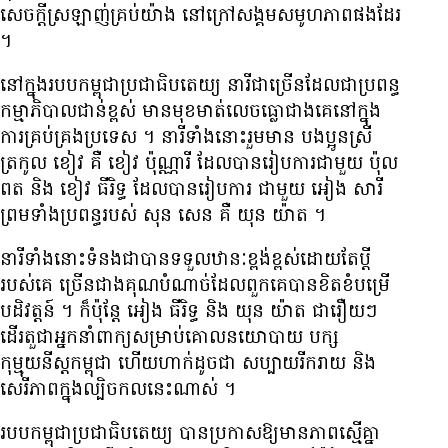
សេចក្តី​ស្រឡាញ់​គ្រប់យ៉ាង នៅ​ក្រៅ​សង្គម​សមូហភាព​ផងដែរ
។
នៅក្នុង​របប​កម្ពុជា​ប្រជាធិបតេយ្យ នារី​ជាច្រើន​ដែល​ជា​ប្រពន្ធ​
កម្មាភិបាល​ជាន់ខ្ពស់ មាន​មុខ​មាត់​លេចធ្លោ​ជាង​គេ​នៅ​ក្នុង​
ការ​គ្រប់គ្រង​ប្រទេស ។ នារី​ទាំង​នោះ​រួម​មាន បងប្អូន​ស្រី​
ត្រកូល ខៀវ គឺ ខៀវ ប៉ុណ្ណារី ដែល​បាន​រៀបការ​ជាមួយ ប៉ុល
ពត និង ខៀវ ធីរិទ្ធ ដែល​បាន​រៀបការ ​ជាមួយ អៀង សារី
ព្រមទាំង​ប្រពន្ធ​របស់ សុន សេន គឺ យុន យ៉ាត ។
នារី​ទាំងនោះ​ទំនង​ជា​បាន​ទទួល​ឋានៈ​ខ្ពង់ខ្ពស់​ដោយតែ​ប្តី​
របស់​គេ ច្រើន​ជាង​គុណ​បំណាច់​ដែល​ពួកគេ​បាន​ខិតខំ​បម្រើ​
បដិវត្តន៍ ។ ក៏ប៉ុន្តែ អៀង ធីរិទ្ធ និង យុន យ៉ាត ជារឿយៗ​
ដើរតួ​ជា​អ្នកនាំពាក្យ​សម្រាប់​គោលនយោបាយ បក្ស​
កុម្មុយនីស្ត​កម្ពុជា ហើយ​ហាក់​ដូចជា សប្បាយ​រីករាយ និង​
សេរីភាព​ក្នុង​ល្បិច​កល​នេះ​ណាស់ ។
របប​កម្ពុជា​ប្រជាធិបតេយ្យ បាន​ប្រកាស​ឱ្យមាន​ភាពស្មើគ្នា​