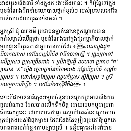
រវាង​បុរស​និង​នារី ទាំង​ក្នុង​ការងារ​និង​ឋានៈ ។ ក៏ប៉ុន្តែ​នៅ​ក្នុង​
មុខតំណែង​ដឹកនាំ​នយោបាយ​ថ្នាក់​ខ្ពស់ៗ របស់​ប្រទេស​នៅតែ​
កាន់កាប់​ដោយ​បុរស​ទាំងអស់ ។
អ្នកស្រី ជុំ ឈាងអ៊ី ប្រជាជន​ម្នាក់​នៅ​ខេត្ត​កណ្តាល​បាន​
កត់សម្គាល់​ឃើញ​ថា មុខ​តំណែង​នៅក្នុង​ជួរ​កម្មាភិបាល​ថ្នាក់​
មូលដ្ឋាន​ក៏​បុរសៗ​ជា​អ្នក​កាន់កាប់​ដែរ ៖ 
«កាលហ្នុង​ដូច​
ពិបាក​ណាស់ នៅតែ​ចាញ់​អ៊ីចឹង វា​មិន​បាន​ស្មើ ។ ត្រួតត្រា​នៅ​
លើ​ប្រុសៗ ប្រុស​ច្រើន​ជាង ។ ស្រី​វា​ឱ្យ​ធ្វើ ឧបមាថា ប្រធាន "គ"
ប្រធាន "ខ" ហ្នឹង ក្តោបក្តាប់​នារី​តាម​រោង ប៉ុន្តែ​បើ​ក្តាប់​ធំ សុទ្ធតែ​
ប្រុសៗ ។ មេ​វា​ធំ​សុទ្ធតែ​ប្រុស ឈ្លប​ក៏​ប្រុស ស្អី​ក៏​ប្រុស ។ ស្រី​
មាន​មួយៗ​អី​ហ្នឹង ។ នៅតែ​មិន​ស្មើ​អ៊ីចឹង»
។
ទោះបីជា​មាន​នារី​ក្មេងៗ​មួយចំនួន​បាន​ត្រេកត្រឤល​នឹង​ការ​
ផ្តល់​អំណាច ដែល​បាន​លើក​ទឹកចិត្ត ដោយ​របប​កម្ពុជា​ប្រជា
ធិបតេយ្យ​នេះ ដោយ​ហេតុ​ថា​ពួកគេ​ធ្លាប់តែ​រស់នៅ​ក្រោម​ការ​
គ្រប់គ្រង​របស់​ឳពុកម្តាយ ដែល​តែងតែ​ប្រៀនប្រដៅ​ឱ្យ​ពួកគេ​
ហាត់ពត់​លត់ដំ​ខ្លួន​តាម​ច្បាប់​ស្រី ។ ទន្ទឹមគ្នា​នេះ​ដែរ​ក៏​មាន​