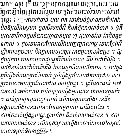
លោក សុខ គ្រី នៅ​ស្រុក​ខ្សាច់កណ្តាល ខេត្ត​កណ្តាល បាន​
រំឭក​ឡើងវិញ​នូវ​ករណី​មួយ នៅក្នុង​តំបន់​របស់​លោក​រស់នៅ​
ដូច្នេះ ៖ 
«កាល​ជំនាន់ ប៉ុល ពត នៅ​តំបន់​ខ្ញុំ​មាន​ការ​តឹងតែង
មិន​ឱ្យ​យើង​ស្នេហា ខូច​សីលធម៌​អី គឺ​អត់​ឱ្យ​មាន​ដាច់ខាត ។ (តើ​
បុរស​នារី​ឤច​ជួប​និយាយ​គ្នា​បាន​ឬ​ទេ ?) ជួប​បាន​ដែរ តែ​តិច​តួច​
ណាស់ ។ ជួប​នៅពេល​ដែល​យើង​បញ្ចេញ​ពលកម្ម នៅ​កន្លែង​អី​
ហ្នឹង​ឤច​ជួប​បាន និង​ក្នុង​ការ​ហូបចុក ឤច​ជួប​បាន​តិចតួច ។ ឱ្យ​
ជួប​ដូច​ថា មាន​ការ​កាត់ជួប​គ្នា​អី​គឺ​អត់​មាន​ទេ គឺ​វិន័យ​វា​តឹងរ៉ឹង ។
នៅ​ជំនាន់​នោះ​វិន័យ​តឹងរ៉ឹង តែ​ការ​ខូច​ខិល​នៅតែ​មាន ។ នៅក្នុង​
ភូមិ​ហ្នឹង​គឺ​មាន​ខូច​សីលធម៌ ស្រី​ហ្នឹង​ប្រហែល​ជា​ឤយុ​ជាង ៣០
ប្រុស​នោះ​ឤយុ​ប្រហែល​ជាង ៣០​ដូច​គ្នា ។ ស្រី​នោះ​គាត់ ១៧
(មេសា) មេម៉ាយ​ទេ ហើយ​ប្រុស​ហ្នឹង​មូលដ្ឋាន គាត់​មាន​កូន​ពីរ
។ គាត់​ស្រឡាញ់​គ្នា​លួចលាក់ ហើយ​អង្គការ​យើង​បាន​ដឹង
អង្គការ​យើង​បាន​ហៅ​មក​ណែនាំ​មួយ​សា ជា​ពីរ​សា​ដែរ ។
ដល់តែ​គាត់​ហ្នឹង​ធ្លាប់​ជួបគ្នា​ហើយ គឺ​គាត់​ឈប់​អត់​បាន ។ ដល់​
ពេល​ឈប់​អត់​បាន លើក​ចុងក្រោយ​ហ្នឹង​គេ​ចាប់​យក​ទៅ​សម្លាប់​
ចោល​ទម្លាក់​ទឹកទន្លេ»
។