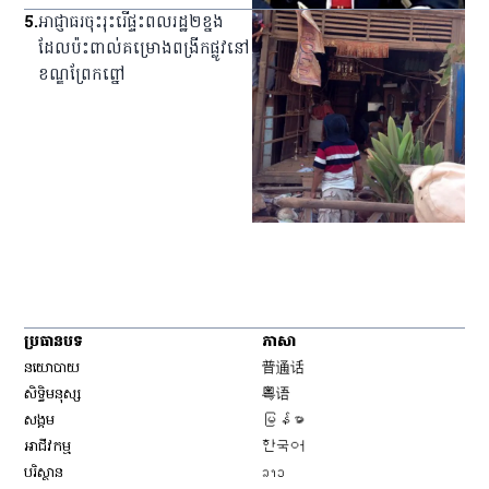
5
.
អាជ្ញាធរ​ចុះ​រុះរើ​ផ្ទះ​ពលរដ្ឋ​២​ខ្នង​
ដែល​ប៉ះពាល់​គម្រោង​ពង្រីក​ផ្លូវ​នៅ​
ខណ្ឌ​ព្រែកព្នៅ
ប្រធានបទ
ភាសា
Opens in new window
នយោបាយ
普通话
Opens in new window
សិទ្ធិ​មនុស្ស
粤语
Opens in new window
សង្គម
မြန်မာ
Opens in new window
អាជីវកម្ម
한국어
Opens in new window
បរិស្ថាន
ລາວ