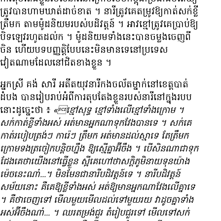
ត្រូវ​បាន​ហាមឃាត់​ដាច់ខាត ។ នារី​ត្រូវ​គេ​តម្រូវ​ឱ្យ​កាត់​សក់​ខ្លី​
ត្រឹម​ក តាម​ម៉ូដ​និយម​របស់​បដិវត្តន៍ ។ ឤវ​ខ្មៅ​ត្រូវ​គេ​ប្រាប់​ឱ្យ​
បិទ​ឡេវ​រហូតដល់​ក ។ ម៉ូដ​និយម​ទាំងនេះ​បាន​ចម្លង​ចេញពី​
ចិន ហើយ​បទ​បញ្ញតិ្ត​បែប​នេះ​មិន​មាន​ទេ​នៅ​ប្រទេស​
វៀតណាម​ដែល​នៅ​ជិត​ខាង​ខ្លួន ។
អ្នកស្រី គង់ សារី អតីត​យុវនារី​កង​ចល័ត​ម្នាក់​នៅ​ខេត្ត​បាត់
ដំបង បាន​រៀបរាប់​អំពី​ការ​តុបតែង​ខ្លួន​របស់​នារី​នៅ​ក្នុង​របប​
នោះ​ដូច្នេះ​ថា ៖
«ខ្មៅ​សុទ្ធ ខ្មៅ​ទាំង​លើ​ខ្មៅ​ទាំង​ក្រោម ។
សក់​កាត់​ខ្លី​ទាំងអស់ អត់​មាន​អ្នកណា​ទុក​វែង​បាន​ទេ ។ សក់​គេ​
កាត់​របៀប​ត្រង់ៗ ការ៉េៗ ត្រឹម​ក អត់​មាន​ដល់​ស្មា​ទេ តែ​ត្រឹម​ក​
ក្រោម​ទង​ត្រចៀក​បន្តិច​ហ្នឹង ឱ្យ​ស្មើ​គ្នា​អ៊ីចឹង ។ បើ​សិន​ណា​ជា​ទុក​
ជែង​គេ​ថា​យើង​នៅ​ធ្វើ​ខ្លួន ស្អី​គេ​ហៅ​ថា​សក្តិភូមិ​នាយទុន​យ៉ាង
ម៉េច​នេះ​ណា៎...។ មិនមែន​ជា​នារី​បដិវត្តន៍​ទេ ។ នារី​បដិវត្តន៍​
សម័យ​នោះ គឺ​គេ​ឱ្យ​ខ្លី​ទាំងអស់ អត់​ឱ្យ​មាន​អ្នកណា​វែង​លើ​គ្នា​ទេ
។ គឺ​ថា​ចេញ​ទៅ មើល​មួយ​មើល​ដល់​ទៅ​មួយរយ វា​ដូចគ្នា​ទាំង
អស់​អ៊ីចឹង​ណា៎... ។ ឈរ​តម្រង់​ជួរ តំរៀប​ជួរ​ទៅ មើល​ទៅ​សក់