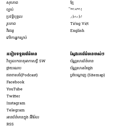
Opens in new window
សុខភាព
ខ្មែ
Opens in new window
ច្បាប់
བོད་སྐད།
Opens in new window
ប្រវត្តិបុគ្គល
ئۇيغۇر
Opens in new window
រូបភាព
Tiếng Việt
Opens in new window
វីដេអូ
English
វេទិកា​អ្នក​ស្ដាប់
របៀប​ទទួល​ព័ត៌មាន​
ស្វែងរកព័ត៌មានចាស់ៗ
វិទ្យុ​រលក​ធាតុអាកាស​ខ្លី SW
ប័ណ្ណសារ​ព័ត៌មាន​
​ផ្កាយ​រណប
ប័ណ្ណសារ​សំឡេង
​ផតខាសធ៍(Podcast)
ប្លង់បណ្តាញ (Sitemap)
Opens in new window
Facebook
Opens in new window
YouTube
Opens in new window
Twitter
Opens in new window
Instagram
Opens in new window
Telegram
អានព័ត៌មានក្នុង អ៊ីម៉ែល
Opens in new window
RSS