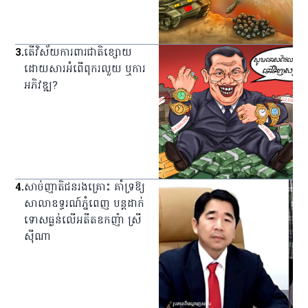
3
.
តើវិស័យការពារជាតិខ្សោយ
ដោយសារអំពើពុករលួយ ឬការ
អភិវឌ្ឍ?
4
.
សាច់ញាតិជនរងគ្រោះ គាំទ្រឱ្យ
សាលាឧទ្ធរណ៍ភ្នំពេញ បន្តដាក់
ទោសធ្ងន់លើអតីត​ឧកញ៉ា ស្រី
ស៊ីណា