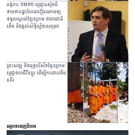
អង្គការ UNPO ប្ដេជ្ញា​តស៊ូ​មតិ​
ទាមទារ​រដ្ឋាភិបាល​វៀតណាម​ឲ្យ​
ទទួលស្គាល់​ខ្មែរ​ក្រោម ជា​ជនជាតិ​
ដើម និង​ផ្តល់​សិទ្ធិ​ស្វ័យ​សម្រេច
ព្រះសង្ឃ និង​ពុទ្ធបរិស័ទ​ខ្មែរ​ក្រោម​
ប្ដេជ្ញា​យក​ជីវិត​ប្ដូរ ដើម្បី​ការពារ​ដើម​
គគីរ
អត្ថបទពេញនិយម