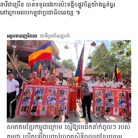
នារី​ជា​ច្រើន បាន​ទទួល​រង​ការ​ប៉ះ​ទង្គិច​ផ្លូវចិត្ត​យ៉ាង​ធ្ងន់ធ្ងរ
នៅក្រោម​របប​កម្ពុជា​ប្រជាធិបតេយ្យ ៕
អត្ថបទពេញនិយម
នាទី​ប្រចាំ​សប្ដាហ៍
សមាគម​ខ្មែរ​កម្ពុជា​ក្រោម ស្នើ​ឱ្យ​មេ​ដឹក​នាំ​កំពូលៗ របស់​
កម្ពុជា លើក​ឡើង​បញ្ហា​រំលោភ​សិទ្ធិ​ពលរដ្ឋ​ខ្មែរ​ក្រោម