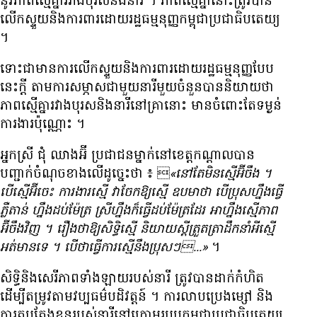
នូវ​ភាព​ស្មើគ្នា​រវាង​បុរស​និង​នារី ។ ភាព​ស្មើគ្នា​នោះ​ត្រូវ​បាន​
លើកស្ទួយ​និង​ការពារ​ដោយ​រដ្ឋ​ធម្មនុញ្ញ​កម្ពុជា​ប្រជាធិបតេយ្យ
។
ទោះ​ជា​មាន​ការ​លើក​ស្ទួយ​និង​ការពារ​ដោយ​រដ្ឋធម្មនុញ្ញ​បែប​
នេះ​ក្តី តាម​ការសម្ភាស​ជាមួយ​នារី​មួយចំនួន​បាន​និយាយ​ថា
ភាព​ស្មើគ្នា​រវាង​បុរស​និង​នារី​នៅ​គ្រា​នោះ មាន​ចំពោះ​តែ​ទម្ងន់​
ការងារ​ប៉ុណ្ណោះ ។
អ្នកស្រី ជុំ ឈាងអ៊ី ប្រជាជន​ម្នាក់​នៅ​ខេត្ត​កណ្តាល​បាន​
បញ្ជាក់​ចំណុច​ខាងលើ​ដូច្នេះ​ថា ៖ 
«នៅតែ​មិន​ស្មើ​អ៊ីចឹង ។
បើ​ស្មើ​អ៊ីចេះ ការងារ​ស្មើ វា​ចែក​ឱ្យ​ស្មើ ឧបមា​ថា បើ​ប្រុស​ហ្នឹង​ធ្វើ​
ភ្លឺ​តាន់ ហ្នឹង​ដប់​ម៉ែត្រ ស្រី​ហ្នឹង​ក៏​ធ្វើ​ដប់​ម៉ែត្រ​ដែរ ឤហ្នឹង​ស្មើភាព​
អ៊ីចឹង​វិញ ។ រឿង​ថា​ឱ្យ​សិទ្ធិ​ស្មើ និយាយ​ស្តី​ត្រួតត្រា​ដឹកនាំ​អី​ស្មើ​
អត់​មាន​ទេ ។ បើ​ថា​ធ្វើការ​ស្មើ​នឹង​ប្រុសៗ...»
។
សិទ្ធិ​និង​សេរីភាព​ទាំងឡាយ​របស់​នារី ត្រូវ​បាន​ដាក់​កំហិត​
ដើម្បី​តម្រូវ​តាម​វប្បធម៌​បដិវត្តន៍ ។ ការ​លាប​ប្រេង​ម្សៅ និង​
ការ​តុបតែង​ខ្លួន​របស់​នារី​នៅ​ក្រោម​របប​កម្ពុជា​ប្រជាធិបតេយ្យ