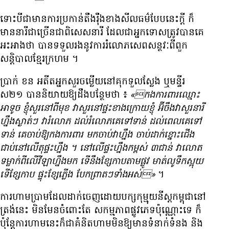
ទោះបី​ជា​មាន​ការ​ប្រកាន់​តឹងរ៉ឹង​ខាង​សីលធម៌​បែបនេះ​ក្តី ក៏​
មាន​នារី​ជា​ច្រើន​ជា​ពិសេស​នារី ដែល​ជា​អ្នកទោស​ត្រូវ​បាន​គេ​
អះឤង​ថា បាន​ទទួល​រង​នូវ​ការ​រំលោភ​សេពសន្ថវៈ​ពី​ពួក​
សន្តិបាល​ខ្មែរក្រហម ។
ប្រាក់ ខន អតីត​អ្នក​សួរ​ចម្លើយ​នៅ​គុក​ទួលស្លែង ឬ​មន្ទីរ​
ស២១ បាន​និយាយ​ឱ្យ​ដឹង​បន្ថែម​ថា ៖
«កង​ការពារ​ឈ្មោះ
ឤទូច ខ្ញុំ​សួរ​នៅ​ពី​មុខ វា​សួរ​នៅ​ផ្ទះ​ខាងក្រោយ​ខ្ញុំ អ៊ីចឹង​វា​សួរ​នារី​
ហ្នឹង​ស្ងាត់ៗ វា​រំលោភ ដល់​រំលោភ​គេ​ទៅទាន់ ដល់ពេល​គេ​ទៅ​
ទាន់ គេ​ចាប់​ឱ្យ​កង​ការពារ មក​ចាប់​វា​ហ្នឹង ចាប់​ដាក់​ខ្នោះ​ជើង
ជាប់​នៅ​លើ​តុ​ផ្ទះ​ហ្នឹង ។ នៅ​លើ​ផ្ទះ​ហ្នឹង​កម្ពស់ ៣​ជាន់ វា​លោត​
ទម្លាក់​ពី​លើ​វីឡា​ហ្នឹង​មក ទើ​នឹង​ខ្សែកាប​តាម​ផ្លូវ មាត់​លូ​ទឹកស្អុយ
ទើ​ខ្សែកាប ផ្ទុះ​ខ្សែ​ភ្លើង បែក​ព្រាតៗ​ទាំងអស់»
។
ការ​ហាមប្រាម​ដែល​ដាក់​ចេញ​ដោយ​បក្ស​កុម្មុយនីស្ត​កម្ពុជា​នៅ​
ត្រង់​នេះ មិនមែន​ចំពោះ​តែ សកម្មភាព​ផ្លូវភេទ​ប៉ុណ្ណោះ​ទេ ក៏
ប៉ុន្តែ​ការ​ហាម​នេះ​ក៏​ជា​គំនិត​ហាម​មិន​ឱ្យ​មាន​ទំនាក់​ទំនង និង​