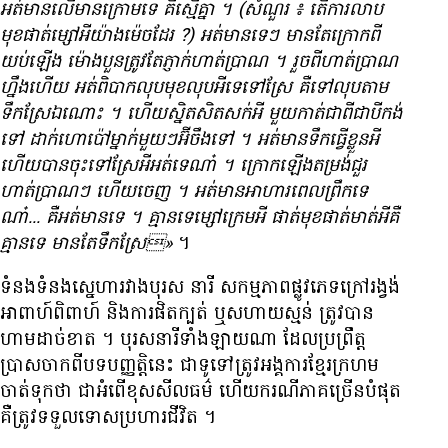
អត់​មាន​លើ​មាន​ក្រោម​ទេ គឺ​ស្មើ​គ្នា ។ (សំណួរ ៖ តើ​ការ​លាប​
មុខ​ផាត់​ម្សៅ​អី​យ៉ាងម៉េច​ដែរ ?) អត់​មាន​ទេៗ មាន​តែ​ក្រោក​ពី​
យប់​ឡើង ម៉ោង​បួន​ត្រូវតែ​ភ្ញាក់​ហាត់ប្រាណ ។ រួច​ពី​ហាត់ប្រាណ​
ហ្នឹង​ហើយ អត់​ពិបាក​លុប​មុខ​លុប​អី​ទេ​ទៅ​ស្រែ គឺ​ទៅ​លុប​តាម​
ទឹក​ស្រែ​ឯណោះ ។ ហើយ​ស្និត​សិត​សក់​អី មួយ​កាត់​ជា​ពី​ជា​បី​កង់​
ទៅ ដាក់​ហោប៉ៅ​ម្នាក់​មួយៗអ៊ីចឹង​ទៅ ។ អត់​មាន​ទឹក​ធ្វើខ្លួន​អី​
ហើយ​បាន​ចុះ​ទៅ​ស្រែ​អី​អត់​ទេ​ណា៎ ។ ក្រោក​ឡើង​តម្រង់​ជួរ
ហាត់​ប្រាណៗ ហើយ​ចេញ ។ អត់​មាន​ឤហារ​ពេល​ព្រឹក​ទេ​
ណា៎... គឺ​អត់​មាន​ទេ ។ គ្មាន​ទេ​ម្សៅ​ក្រេម​អី ផាត់​មុខ​ផាត់​មាត់​អី​គឺ​
គ្មាន​ទេ មាន​តែ​ទឹក​ស្រែ»
។
ទំនង​ទំនង​ស្នេហា​រវាង​បុរស នារី សកម្មភាព​ផ្លូវភេទ​ក្រៅ​រង្វង់​
ឤពាហ៍ពិពាហ៍ និង​ការ​ផិតក្បត់ ឬ​សហាយ​ស្មន់ ត្រូវ​បាន​
ហាម​ដាច់ខាត ។ បុរស​នារី​ទាំងឡាយ​ណា ដែល​ប្រព្រឹត្ត​
ប្រាសចាក​ពីបទ​បញ្ញតិ្តនេះ ជាទូទៅ​ត្រូវ​អង្គការ​ខ្មែរក្រហម​
ចាត់ទុក​ថា ជា​អំពើ​ខុស​សីលធម៌ ហើយ​ករណី​ភាគច្រើន​បំផុត​
គឺ​ត្រូវ​ទទួល​ទោស​ប្រហារជីវិត ។