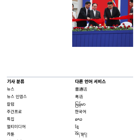
기사 분류
다른 언어 서비스
뉴스
普通话
뉴스 인뎁스
粤语
칼럼
မြန်မာ
주간프로
한국어
특집
ລາວ
멀티미디어
ខ្មែ
카툰
བོད་སྐད།