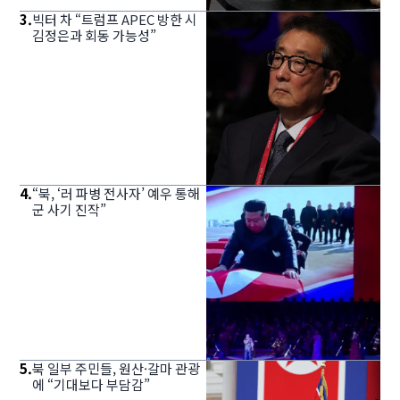
3
.
빅터 차 “트럼프 APEC 방한 시
김정은과 회동 가능성”
4
.
“북, ‘러 파병 전사자’ 예우 통해
군 사기 진작”
5
.
북 일부 주민들, 원산·갈마 관광
에 “기대보다 부담감”