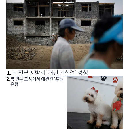
1
.
북 일부 지방서 ‘개인 건설업’ 성행
2
.
북 일부 도시에서 애완견 ‘푸들’
유행