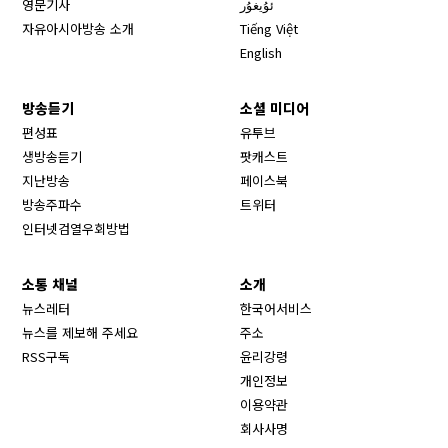
영문기사
ئۇيغۇر
자유아시아방송 소개
Tiếng Việt
English
방송듣기
소셜 미디어
Opens in new window
편성표
유투브
생방송듣기
팟캐스트
Opens in new window
지난방송
페이스북
Opens in new window
방송주파수
트위터
Opens in new window
인터넷검열우회방법
소통 채널
소개
뉴스레터
한국어서비스
뉴스를 제보해 주세요
주소
RSS구독
윤리강령
개인정보
이용약관
회사사명