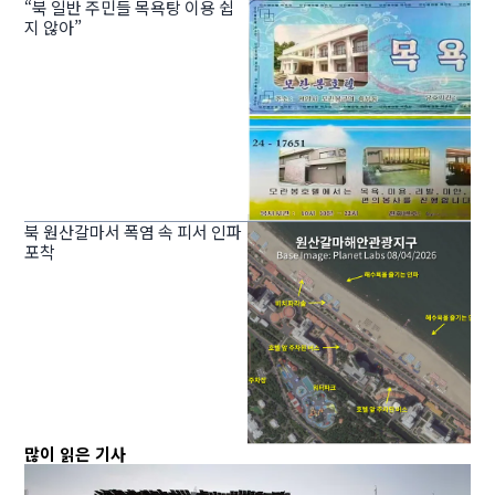
“북 일반 주민들 목욕탕 이용 쉽
지 않아”
북 원산갈마서 폭염 속 피서 인파
포착
많이 읽은 기사