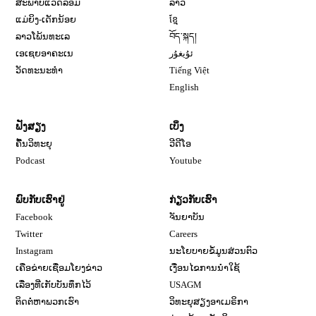
ສະພາບແວດລ້ອມ
ລາວ
ແມ່ຍິງ-ເດັກນ້ອຍ
ខ្មែ
ລາວໂພ້ນທະເລ
བོད་སྐད།
ເອເຊຍອາຄະເນ
ئۇيغۇر
ວັດທະນະທຳ
Tiếng Việt
English
ຟັງສຽງ
ເບິ່ງ
ຄື້ນວິທະຍຸ
ວີດີໂອ
Opens in new window
Podcast
Youtube
ພົບກັບເຮົາຢູ່
ກ່ຽວກັບເຮົາ
Opens in new window
Facebook
ຈັນຍາບັນ
Opens in new window
Opens in new window
Twitter
Careers
Opens in new window
Instagram
ນະໂຍບາຍຂໍ້ມູນສ່ວນຕົວ
ເຄືອຂ່າຍເຊື່ອມໂຍງຂ່າວ
ເງື່ອນໄຂການນໍາໃຊ້
Opens in new window
ເລື່ອງທີ່ເກັບບັນທຶກໄວ້
USAGM
Opens in new wi
ຕິດຕໍ່ຫາພວກເຮົາ
ວິທະຍຸສຽງອາເມຣິກາ