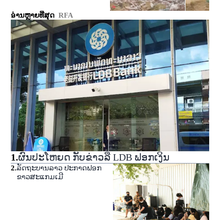
ອ່ານຫຼາຍທີ່ສຸດ
RFA
1
.
ຜົນປະໂຫຍດ ກັບຂ່າວລື LDB ຟອກເງິນ
2
.
ລັດຖະບານລາວ ປະກາດຟອກ
ຂາວສະແກມເມີ