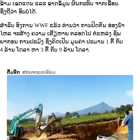
ຂ້າມ ເຂດແດນ ແລະ ຂາດຂໍ້ມູນ ຜົນກະທົບ ຈາກເຂື່ອນ
ຊຶ່ງຖືວ່າ ຮັບບໍ່ໄດ້.
ສໍາລັບ ອົງການ WWF ແລ້ວ ທ່ານວ່າ ການປິດຕັນ ຮ່ອງນໍ້າ
ໄຫລ ຈະສ້າງ ຄວາມ ເສັຽຫາຍ ຕລອດໄປ ຕໍ່ແຫລ່ງ ຊັພ
ຍາກອນ ການປະມົງ ຊຶ່ງຄິດເປັນ ມູນຄ່າ ປະມານ 1 ຕື້ ກັບ
4 ລ້ານ ໂດລາ ຫາ 3 ຕື້ ກັບ 9 ລ້ານ ໂດລາ.
ຕື່ມອີກ
ສະພາບແວດລ້ອມ