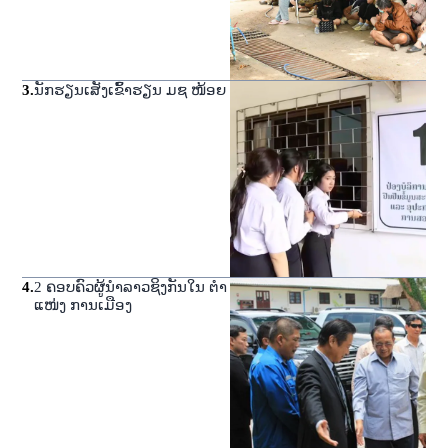
3
.
ນັກຮຽນເສັງເຂົ້າຮຽນ ມຊ ໜ້ອຍ
4
.
2 ຄອບຄົວຜູ້ນໍາລາວຊິງກັນໃນ ຕໍາ
ແໜ່ງ ການເມືອງ