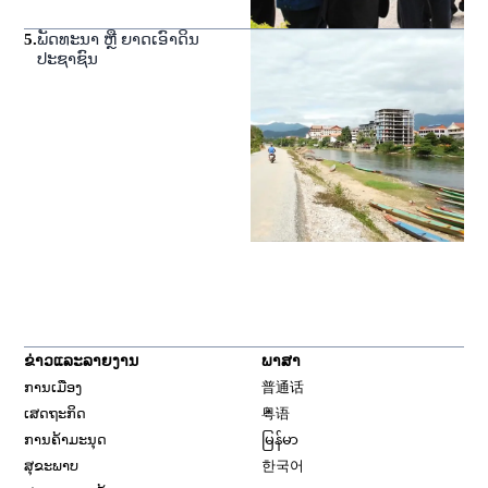
5
.
ພັດທະນາ ຫຼື ຍາດເອົາດິນ
ປະຊາຊົນ
ຂ່າວແລະລາຍງານ
ພາສາ
ການເມືອງ
普通话
ເສດຖະກິດ
粤语
ການຄ້າມະນຸດ
မြန်မာ
ສຸຂະພາບ
한국어