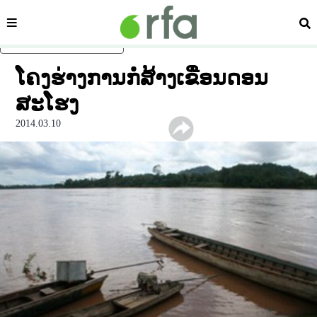
ໝວດ
ຄົ້
ຂ້າມໄປຍັງເນື້ອຫາຫຼັກ
ໂຄງຮ່າງການກໍ່ສ້າງເຂື່ອນດອນ
ສະໂຮງ
2014.03.10