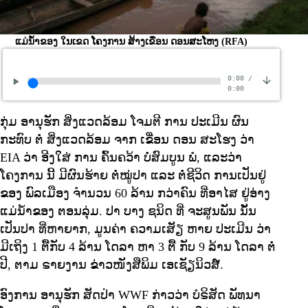
ແມ່ນໍ້າຂອງ ໃນເຂດ ໂຄງການ ສ້າງເຂື່ອນ ດອນສະໂຫງ
(RFA)
0:00
/
0:00
ກຸ່ມ ອານຸຮັກ ສິ່ງແວດລ້ອມ ໂຈມຕີ ການ ປະເມີນ ຜົນ
ກະທົບ ຕໍ່ ສິ່ງແວດລ້ອມ ຈາກ ເຂື່ອນ ດອນ ສະໂຮງ ວ່າ
EIA ວ່າ ອີງໃສ່ ການ ຄົ້ນຄວ້າ ບໍ່ສົມບູນ ພໍ, ແລະວ່າ
ໂຄງການ ນີ້ ມີຜົນຮ້າຍ ຕໍ່ໝູ່ປາ ແລະ ຕໍ່ຊີວິດ ການເປັນຢູ່
ຂອງ ພົລເມືອງ ຈໍານວນ 60 ລ້ານ ກວ່າຄົນ ທີ່ອາໄສ ຢູ່ອ່າງ
ແມ່ນໍ້າຂອງ ຕອນລຸ່ມ. ປາ ບາງ ຊນິດ ທີ່ ຈະສູນພັນ ນັ້ນ
ເປັນປາ ທີ່ຫາຍາກ, ມູນຄ່າ ຄວາມເສັຽ ຫາຍ ປະເມີນ ວ່າ
ມີເຖິງ 1 ຕື້ກັບ 4 ລ້ານ ໂດລາ ຫາ 3 ຕື້ ກັບ 9 ລ້ານ ໂດລາ ຕໍ່
ປີ, ຕາມ ຣາຍງານ ຂ່າວໜັງສືພິມ ເອເຊັຽນິວສ໌.
ອົງການ ອານຸຮັກ ສັດປ່າ WWF ກ່າວວ່າ ບໍຣິສັດ ພັທນາ