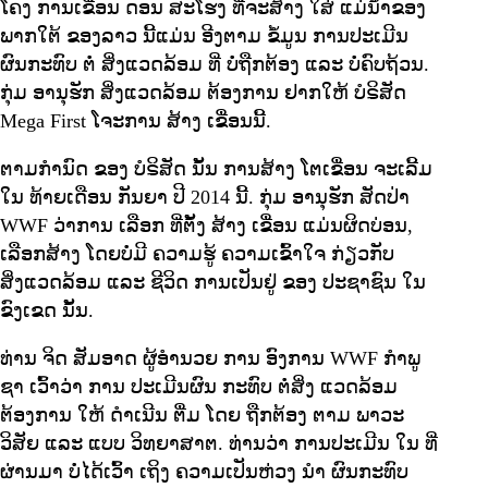
ໂຄງ ການເຂື່ອນ ດອນ ສະໂຮງ ທີ່ຈະສ້າງ ໃສ່ ແມ່ນໍ້າຂອງ
ພາກໃຕ້ ຂອງລາວ ນີ້ແມ່ນ ອີງຕາມ ຂໍ້ມູນ ການປະເມີນ
ຜົນກະທົບ ຕໍ່ ສິ່ງແວດລ້ອມ ທີ່ ບໍ່ຖືກຕ້ອງ ແລະ ບໍ່ຄົບຖ້ວນ.
ກຸ່ມ ອານຸຮັກ ສິ່ງແວດລ້ອມ ຕ້ອງການ ຢາກໃຫ້ ບໍຣິສັດ
Mega First ໂຈະການ ສ້າງ ເຂື່ອນນີ້.
ຕາມກໍານົດ ຂອງ ບໍຣິສັດ ນັ້ນ ການສ້າງ ໂຕເຂື່ອນ ຈະເລີ້ມ
ໃນ ທ້າຍເດືອນ ກັນຍາ ປີ 2014 ນີ້. ກຸ່ມ ອານຸຮັກ ສັດປ່າ
WWF ວ່າການ ເລືອກ ທີ່ຕັ້ງ ສ້າງ ເຂື່ອນ ແມ່ນຜິດບ່ອນ,
ເລືອກສ້າງ ໂດຍບໍ່ມີ ຄວາມຮູ້ ຄວາມເຂົ້າໃຈ ກ່ຽວກັບ
ສິ່ງແວດລ້ອມ ແລະ ຊີວິດ ການເປັນຢູ່ ຂອງ ປະຊາຊົນ ໃນ
ຂົງເຂດ ນັ້ນ.
ທ່ານ ຈິດ ສັມອາດ ຜູ້ອໍານວຍ ການ ອົງການ WWF ກໍາພູ
ຊາ ເວົ້າວ່າ ການ ປະເມີນຜົນ ກະທົບ ຕໍ່ສິ່ງ ແວດລ້ອມ
ຕ້ອງການ ໃຫ້ ດໍາເນີນ ຕື່ມ ໂດຍ ຖືກຕ້ອງ ຕາມ ພາວະ
ວິສັຍ ແລະ ແບບ ວິທຍາສາຕ. ທ່ານວ່າ ການປະເມີນ ໃນ ທີ່
ຜ່ານມາ ບໍ່ໄດ້ເວົ້າ ເຖິງ ຄວາມເປັນຫ່ວງ ນໍາ ຜົນກະທົບ