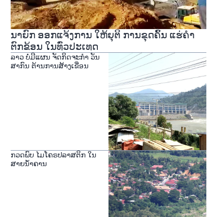
ນາຍົກ ອອກແຈ້ງການ ໃຫ້ຍຸຕິ ການຂຸດຄົ້ນ ແຮ່ຄໍາ
ຕົກຂ້ອນ ໃນທົ່ວປະເທດ
ລາວ ບໍ່ມີແຜນ ຈັດກິດຈະກຳ ວັນ
ສາກົນ ຕ້ານການສ້າງເຂື່ອນ
ກວດພົບ ໄມໂຄຣປລາສຕິກ ໃນ
ສາຍນ້ຳຄານ