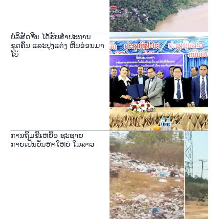
ບໍລິສັດຈີນ ໄດ້ຮັບສໍາປະທານ
ຂຸດຄົ້ນ ແລະປຸງແຕ່ງ ຫີນອ່ອນມາ
ໂບ້
ການຖິ້ມຂີ້ເຫຍື້ອ ຊະຊາຍ
ກາຍເປັນບັນຫາໃຫຍ່ ໃນລາວ