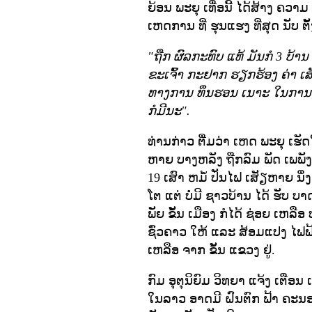
ຍ້ອນ ພະຍຸ ເທື່ອນີ້ ໄດ້ສ້າງ ຄວາ
ເຫດການ ທີ່ ຮຸນແຮງ ທີ່ສຸດ ນັບ ຕັ້
"ຖືກ ຜົລກະທົບ ແທ້ ມັນກໍ 3 ບ້າ
ຂະເຈົ້າ ກະຢາກ ຮຽກຮ້ອງ ຄ່າ ເສັ
ທາງການ ທຶນຮອນ ເນາະ ໃນການ ສ້
ກໍມີນະ".
ທ່ານກ່າວ ຕື່ມວ່າ ເຫດ ພະຍຸ ເຮັ
ຫາຍ ບາງຫລັງ ຖືກລົມ ພັດ ເພພັງ
19 ເສົາ ຫມໍ້ ປັ່ນໄຟ ເສັຽຫາຍ 
ໂຕ ແຕ່ ບໍ່ມີ ຊາວບ້ານ ໄດ້ ຮັບ ບາ
ພັຍ ຂັ້ນ ເມືອງ ກໍໄດ້ ຊ່ອຍ ເຫລື
ຊົ່ວຄາວ ໃຫ້ ແລະ ສ້ອມແປງ ໄຟຟ້າ
ເຫລືອ ຈາກ ຂັ້ນ ແຂວງ ຢູ່.
ກົມ ອຸຕຸນິຍົມ ວິທຍາ ແຈ້ງ ເຕືອນ 
ໃນລາວ ອາດມີ ຝົນຕົກ ຟ້າ ຄະນອງ