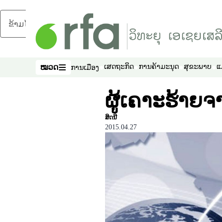
ຂ້າມໄປຍັງເນື້ອຫາຫຼັກ
ໝວດ
ເສດຖະກິດ
ການຄ້າມະນຸດ
ສຸຂະພາບ
ແ
ການເມືອງ
ໝວດ
ຜູ້ເຄາະຮ້າຍຈ
ສິດນີ
2015.04.27