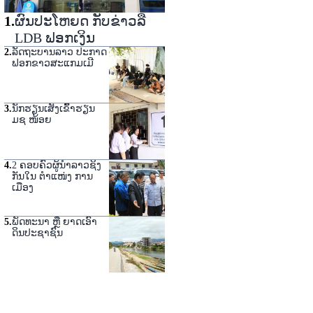
1
.
ຜົນປະໂຫຍດ ກັບຂ່າວລື
LDB ຟອກເງິນ
2
.
ລັດຖະບານລາວ ປະກາດ
ຟອກຂາວສະແກມເມີ
3
.
ນັກຮຽນເສັງເຂົ້າຮຽນ
ມຊ ໜ້ອຍ
4
.
2 ຄອບຄົວຜູ້ນໍາລາວຊິງ
ກັນໃນ ຕໍາແໜ່ງ ການ
ເມືອງ
5
.
ພັດທະນາ ຫຼື ຍາດເອົາ
ດິນປະຊາຊົນ