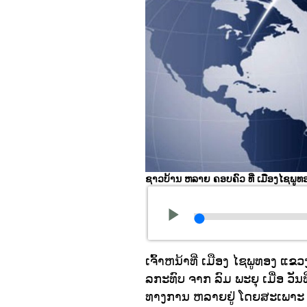
ຊາວບ້ານ ຫລາຍ ຄອບຄົວ ທີ່ ເມືອງໄຊພູ
ເຈົ້າຫນ້າທີ່ ເມືອງ ໄຊພູທອງ ແຂວງ
ລກະທົບ ຈາກ ລົມ ພະຍຸ ເມື່ອ ວັ
ທາງການ ຫລາຍຢູ່ ໂດຍສະເພາະ ເງິ