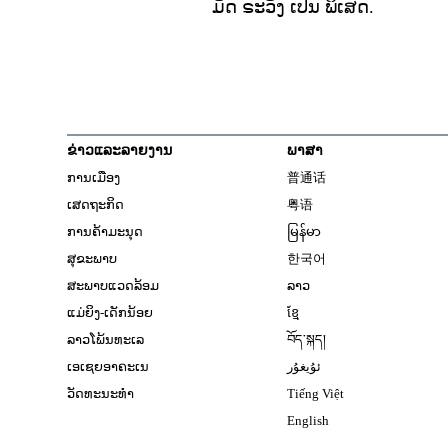
ມັດ ຣະວັງ ເປັນ ພິເສດ.
ຂ່າວແລະລາຍງານ
ພາສາ
ການເມືອງ
普通话
ເສດຖະກິດ
粤语
ການຄ້າມະນຸດ
မြန်မာ
ສຸຂະພາບ
한국어
ສະພາບແວດລ້ອມ
ລາວ
ແມ່ຍິງ-ເດັກນ້ອຍ
ខ្មែ
ລາວໂພ້ນທະເລ
བོད་སྐད།
ເອເຊຍອາຄະເນ
ئۇيغۇر
ວັດທະນະທຳ
Tiếng Việt
English