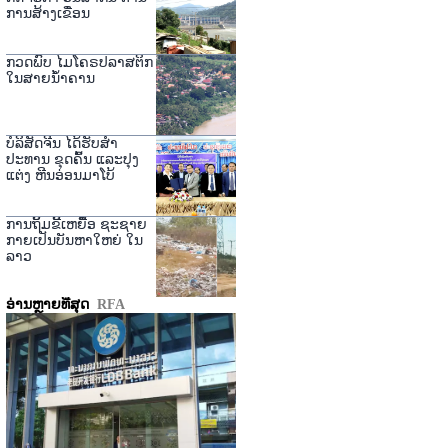
ການສ້າງເຂື່ອນ
ກວດພົບ ໄມໂຄຣປລາສຕິກ
ໃນສາຍນ້ຳຄານ
ບໍລິສັດຈີນ ໄດ້ຮັບສໍາ
ປະທານ ຂຸດຄົ້ນ ແລະປຸງ
ແຕ່ງ ຫີນອ່ອນມາໂບ້
ການຖິ້ມຂີ້ເຫຍື້ອ ຊະຊາຍ
ກາຍເປັນບັນຫາໃຫຍ່ ໃນ
ລາວ
ອ່ານຫຼາຍທີ່ສຸດ
RFA