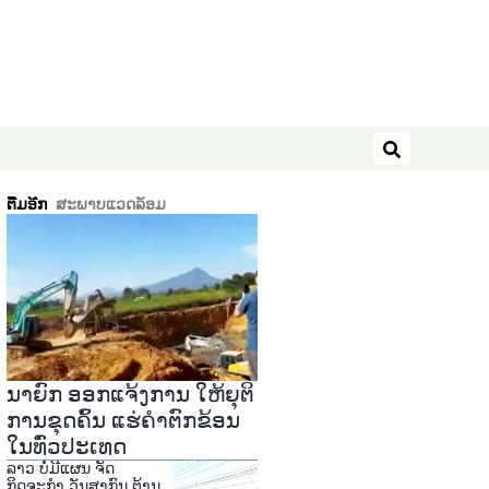
ຄົ້ນຫາ
ຕື່ມອີກ
ສະພາບແວດລ້ອມ
ນາຍົກ ອອກແຈ້ງການ ໃຫ້ຍຸຕິ
ການຂຸດຄົ້ນ ແຮ່ຄໍາຕົກຂ້ອນ
ໃນທົ່ວປະເທດ
ລາວ ບໍ່ມີແຜນ ຈັດ
ກິດຈະກຳ ວັນສາກົນ ຕ້ານ