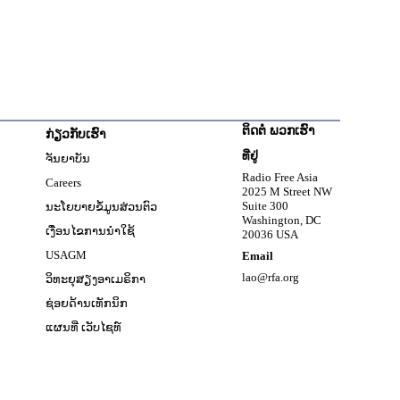
ຕິດຕໍ່ ພວກເຮົາ
ກ່ຽວກັບເຮົາ
w
ທີ່ຢູ່
ຈັນຍາບັນ
Opens in new window
Radio Free Asia
Careers
2025 M Street NW
w
Suite 300
ນະໂຍບາຍຂໍ້ມູນສ່ວນຕົວ
Washington, DC
ເງື່ອນໄຂການນໍາໃຊ້
20036 USA
Opens in new window
USAGM
Email
Opens in new window
lao@rfa.org
ວິທະຍຸສຽງອາເມຣິກາ
ຊ່ອຍດ້ານເທັກນິກ
ແຜນທີ່ ເວັບໄຊທ໌