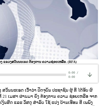
ທອງ ແຂວງສວັນນະເຂດ ຕ້ອງການ ຄວາມຊ່ອຍເຫລືອ.
(RFA)
0:00
/
0:00
 ສວັນນະເຂດ ເວົ້າວ່າ ປັດຈຸບັນ ປະຊາຊົນ ຜູ້ ທີ່ ໄດ້ຮັບ ຜົ
ນທີ່ 21 ເມສາ ຜ່ານມາ ຍັງ ຕ້ອງການ ຄວາມ ຊ່ອຍເຫລືອ ຈາກ
ນສົດ ແລະ ວັສດຸ ສຳລັບ ໃຊ້ ແປງ ບ້ານເຮືອນ ທີ່ ເພພັງ