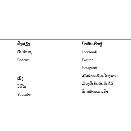
ຟັງສຽງ
ພົບກັບເຮົາຢູ່
Opens in new windo
ຄື້ນວິທະຍຸ
Facebook
Opens in new window
Podcast
Twitter
Opens in new windo
Instagram
ເຄືອຂ່າຍເຊື່ອມໂຍງຂ່າວ
ເບິ່ງ
ເລື່ອງທີ່ເກັບບັນທຶກໄວ້
ວີດີໂອ
ຕິດຕໍ່ຫາພວກເຮົາ
Opens in new window
Youtube