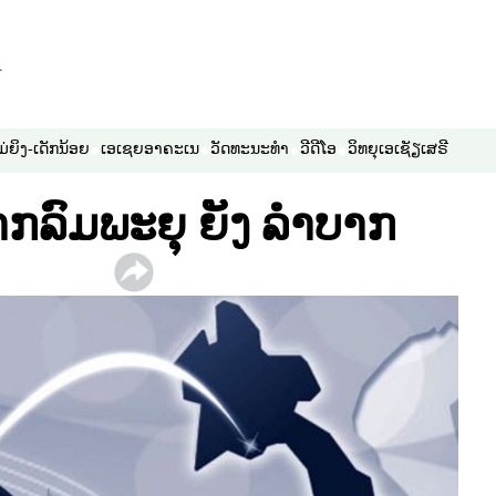
ມ່ຍິງ-ເດັກນ້ອຍ
ເອເຊຍອາຄະເນ
ວັດທະນະທຳ
ວີດີໂອ
ວິທຍຸເອເຊັຽເສຣີ
າກລົມພະຍຸ ຍັງ ລໍາບາກ