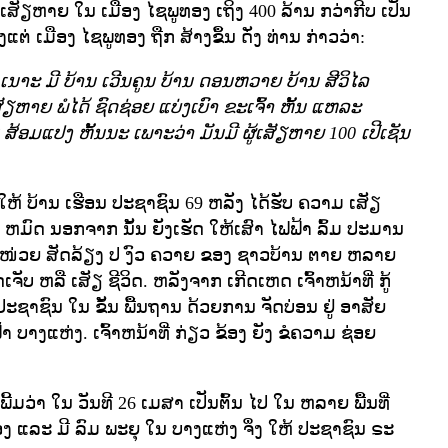
ມ ເສັຽຫາຍ ໃນ ເມືອງ ໄຊພູທອງ ເຖິງ 400 ລ້ານ ກວ່າກີບ ເປັນ
ງແຕ່ ເມືອງ ໄຊພູທອງ ຖືກ ສ້າງຂຶ້ນ ດັ່ງ ທ່ານ ກ່າວວ່າ:
ນ ເນາະ ມີ ບ້ານ ເວີນຄູນ ບ້ານ ດອນຫວາຍ ບ້ານ ສີວິໄລ
ຽຫາຍ ພໍໄດ້ ຊົດຊ່ອຍ ແບ່ງເບົາ ຂະເຈົ້າ ຫັ້ນ ແຫລະ
ອມແປງ ຫັ້ນນະ ເພາະວ່າ ມັນມີ ຜູ້ເສັຽຫາຍ 100 ເປີເຊັນ
ດໃຫ້ ບ້ານ ເຮືອນ ປະຊາຊົນ 69 ຫລັງ ໄດ້ຮັບ ຄວາມ ເສັຽ
 ຫມົດ ນອກຈາກ ນັ້ນ ຍັງເຮັດ ໃຫ້ເສົາ ໄຟຟ້າ ລົ້ມ ປະມານ
ນຶ່ງໜ່ວຍ ສັດລ້ຽງ ປ ງົວ ຄວາຍ ຂອງ ຊາວບ້ານ ຕາຍ ຫລາຍ
ດເຈັບ ຫລື ເສັຽ ຊີວິດ. ຫລັງຈາກ ເກີດເຫດ ເຈົ້າຫນ້າທີ່ ກູ້
ອ ປະຊາຊົນ ໃນ ຂັ້ນ ພື້ນຖານ ດ້ວຍການ ຈັດບ່ອນ ຢູ່ ອາສັຍ
 ບາງແຫ່ງ. ເຈົ້າຫນ້າທີ່ ກ່ຽວ ຂ້ອງ ຍັງ ຂໍຄວາມ ຊ່ອຍ
ເພີ້ມວ່າ ໃນ ວັນທີ 26 ເມສາ ເປັນຕົ້ນ ໄປ ໃນ ຫລາຍ ພື້ນທີ່
 ແລະ ມີ ລົມ ພະຍຸ ໃນ ບາງແຫ່ງ ຈຶ່ງ ໃຫ້ ປະຊາຊົນ ຣະ