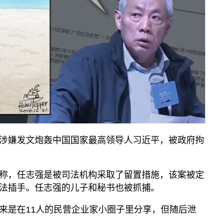
播客
显示 播客 个子部分
《亚太报道》音频
漫画
事实查核
视频
显示 视频 个子部分
亚洲很想聊
观点
涉嫌发文炮轰中国国家最高领导人习近平，被政府拘
专题与访谈
兵家常事
称，任志强是被司法机构采取了留置措施，该案被定
法插手。任志强的儿子和秘书也被抓捕。
来是在11人的民营企业家小圈子里分享，但随后泄