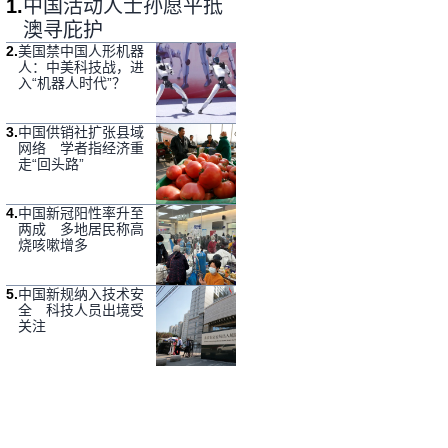
1
.
中国活动人士孙愿平抵
澳寻庇护
2
.
美国禁中国人形机器
人：中美科技战，进
入“机器人时代”？
3
.
中国供销社扩张县域
网络 学者指经济重
走“回头路”
4
.
中国新冠阳性率升至
两成 多地居民称高
烧咳嗽增多
5
.
中国新规纳入技术安
全 科技人员出境受
关注