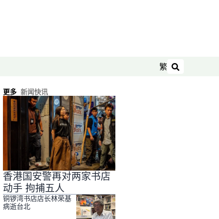
繁
搜索
更多
新闻快讯
香港国安警再对两家书店
动手 拘捕五人
铜锣湾书店店长林荣基
病逝台北