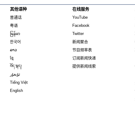
其他语种
在线服务
Opens in new window
Opens in new window
普通话
YouTube
Opens in new window
Opens in new window
粤语
Facebook
Opens in new window
Opens in new window
မြန်မာ
Twitter
Opens in new window
한국어
新闻聚合
Opens in new window
ລາວ
节目频率表
Opens in new window
ខ្មែ
订阅新闻快递
Opens in new window
བོད་སྐད།
提供新闻线索
Opens in new window
ئۇيغۇر
Opens in new window
Tiếng Việt
Opens in new window
English