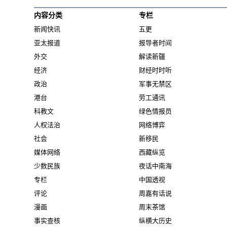
内容分类
专栏
新闻快讯
五更
亚太报道
报导者时间
外交
解读新疆
经济
财经时时听
政治
军事无禁区
港台
劳工通讯
科教文
绿色情报员
人权法治
网络博弈
社会
新移民
媒体网络
西藏纵览
少数民族
夜话中南海
专栏
中国透视
评论
周嘉有话说
漫画
周末茶馆
事实查核
纵横大历史