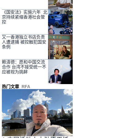
《国安法》实施六年 北
京持续紧缩香港社会管
控
又一香港独立书店负责
人遭逮捕 被控触犯国安
条例
赖清德：愿和中国交流
合作 台湾不接受统一不
应被视为挑衅
热门文章
RFA