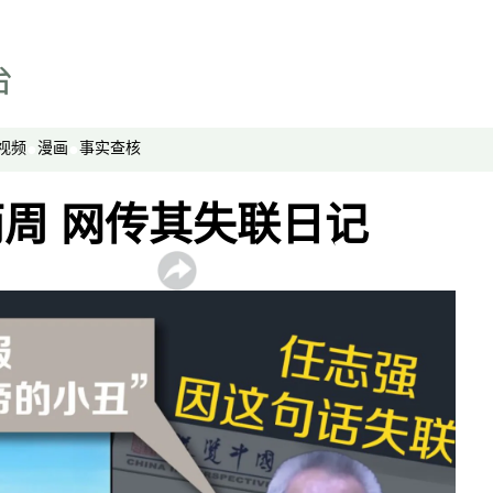
劳工通讯
绿色情报员
周嘉有话说
周末茶馆
视频
漫画
事实查核
夜话中南海
报导者时间
周 网传其失联日记
新移民
纵横大历史
网络博弈
西藏纵览
解读新疆
财经时时听
评论