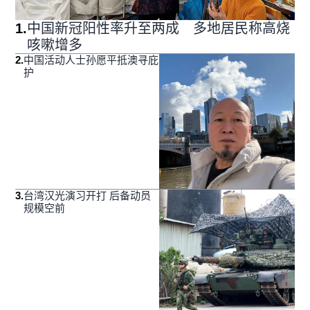
1
.
中国新冠阳性率升至两成 多地居民称高烧
咳嗽增多
2
.
中国活动人士孙愿平抵澳寻庇
护
3
.
台湾汉光演习开打 后备动员
规模空前