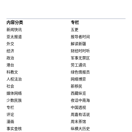
内容分类
专栏
新闻快讯
五更
亚太报道
报导者时间
外交
解读新疆
经济
财经时时听
政治
军事无禁区
港台
劳工通讯
科教文
绿色情报员
人权法治
网络博弈
社会
新移民
媒体网络
西藏纵览
少数民族
夜话中南海
专栏
中国透视
评论
周嘉有话说
漫画
周末茶馆
事实查核
纵横大历史