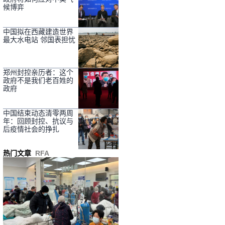
候博弈
中国拟在西藏建造世界
最大水电站 邻国表担忧
郑州封控亲历者：这个
政府不是我们老百姓的
政府
中国结束动态清零两周
年：回顾封控、抗议与
后疫情社会的挣扎
热门文章
RFA