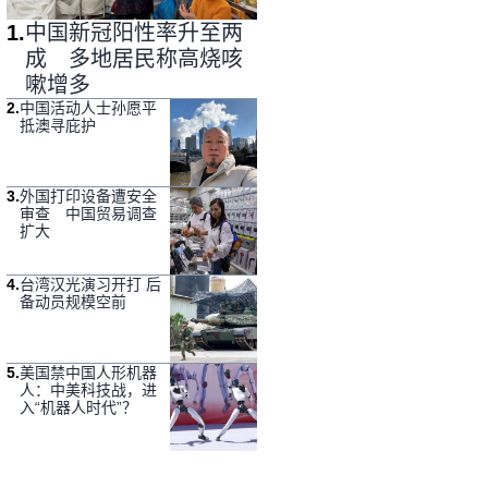
1
.
中国新冠阳性率升至两
成 多地居民称高烧咳
嗽增多
2
.
中国活动人士孙愿平
抵澳寻庇护
3
.
外国打印设备遭安全
审查 中国贸易调查
扩大
4
.
台湾汉光演习开打 后
备动员规模空前
5
.
美国禁中国人形机器
人：中美科技战，进
入“机器人时代”？