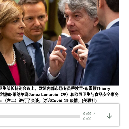
卫生部长特别会议上，欧盟内部市场专员蒂埃里·布雷顿Thierry
珍妮兹·莱纳尔奇Janez Lenarcic（左）和欧盟卫生与食品安全事务
ides（左二）进行了会谈，讨论Covid-19 疫情。(美联社)
0:00
/
0:00