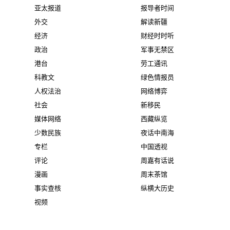
亚太报道
报导者时间
外交
解读新疆
经济
财经时时听
政治
军事无禁区
港台
劳工通讯
科教文
绿色情报员
人权法治
网络博弈
社会
新移民
媒体网络
西藏纵览
少数民族
夜话中南海
专栏
中国透视
评论
周嘉有话说
漫画
周末茶馆
事实查核
纵横大历史
视频