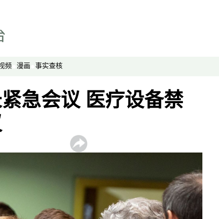
显示 视频 个子部分
亚洲很想聊
观点
专题与访谈
视频
漫画
事实查核
兵家常事
紧急会议 医疗设备禁
议