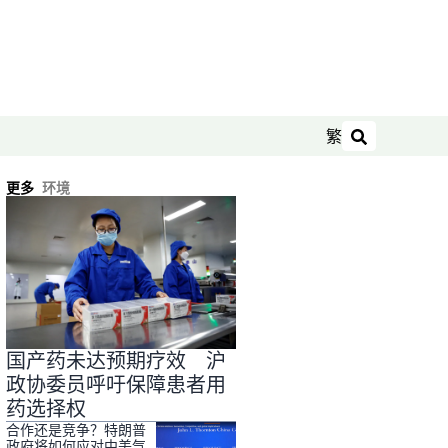
繁
搜索
更多
环境
国产药未达预期疗效 沪
政协委员呼吁保障患者用
药选择权
合作还是竞争？特朗普
政府将如何应对中美气