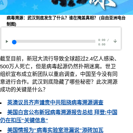
病毒溯源：武汉到底发生了什么？谁在掩盖真相？
(自由亚洲电台
制图)
0:00
/
0:00
截至目前，新冠大流行导致全球超过2.4亿人感染、
500万人死亡，但是病毒起源仍然扑朔迷离。世卫
组织宣布成立新团队以重启调查，中国至今没有同
意进行合作。武汉到底隐藏了哪些秘密？此次溯源
成功的关键是什么？
英澳议员齐声谴责中共阻挠病毒溯源调查
美国白宫公布新冠病毒溯源报告总结 拜登:中国
仍在扣压"关键信息"
美国情报为"病毒实验室泄漏说"添砖加瓦