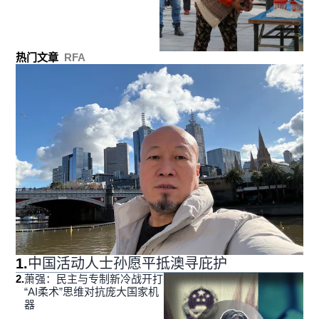
热门文章
RFA
1
.
中国活动人士孙愿平抵澳寻庇护
2
.
萧强：民主与专制新冷战开打
“AI柔术”思维对抗庞大国家机
器