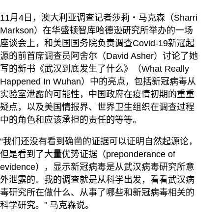
11月4日，澳大利亚调查记者莎莉・马克森（Sharri
Markson）在华盛顿智库哈德逊研究所举办的一场
座谈会上，和美国国务院负责调查Covid-19新冠起
源的前首席调查员阿舍尔（David Asher）讨论了她
写的新书《武汉到底发生了什么》（What Really
Happened In Wuhan）中的亮点，包括新冠病毒从
实验室泄露的可能性，中国政府在疫情初期的重重
疑点，以及美国情报界、世界卫生组织在调查过程
中的角色和应该承担的责任的等等。
“我们还没有看到确凿的证据可以证明自然起源论，
但是看到了大量优势证据（preponderance of
evidence），显示新冠病毒是从武汉病毒研究所意
外泄露的。我的调查就是从科学出发，看看武汉病
毒研究所在做什么、从事了哪些和新冠病毒相关的
科学研究。” 马克森说。