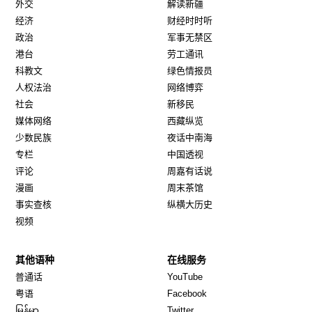
外交
解读新疆
经济
财经时时听
政治
军事无禁区
港台
劳工通讯
科教文
绿色情报员
人权法治
网络博弈
社会
新移民
媒体网络
西藏纵览
少数民族
夜话中南海
专栏
中国透视
评论
周嘉有话说
漫画
周末茶馆
事实查核
纵横大历史
视频
其他语种
在线服务
Opens in new window
Opens in new window
普通话
YouTube
Opens in new window
Opens in new window
粤语
Facebook
Opens in new window
Opens in new window
မြန်မာ
Twitter